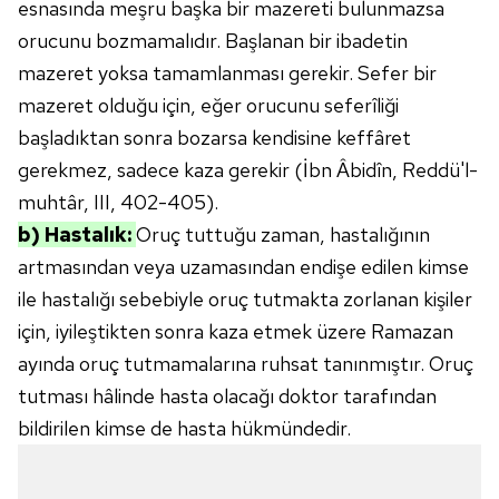
vasıtasıyla belirleyebilirsiniz. Çerezlere ilişkin detaylı bilgi
esnasında meşru başka bir mazereti bulunmazsa
için Ayarlar butonuna tıklayabilir,
Çerez Bilgilendirme
orucunu bozmamalıdır. Başlanan bir ibadetin
Metnimizi
ziyaret edebilirsiniz.
mazeret yoksa tamamlanması gerekir. Sefer bir
mazeret olduğu için, eğer orucunu seferîliği
6698 sayılı Kişisel Verilerin Korunması Kanunu uyarınca
hazırlanmış Aydınlatma Metnimizi okumak ve sitemizde
başladıktan sonra bozarsa kendisine keffâret
ilgili mevzuata uygun olarak kullanılan çerezlerle ilgili bilgi
gerekmez, sadece kaza gerekir (İbn Âbidîn, Reddü'l-
almak için lütfen
tıklayınız
.
muhtâr, III, 402-405).
b) Hastalık:
Oruç tuttuğu zaman, hastalığının
artmasından veya uzamasından endişe edilen kimse
ile hastalığı sebebiyle oruç tutmakta zorlanan kişiler
için, iyileştikten sonra kaza etmek üzere Ramazan
ayında oruç tutmamalarına ruhsat tanınmıştır. Oruç
tutması hâlinde hasta olacağı doktor tarafından
bildirilen kimse de hasta hükmündedir.