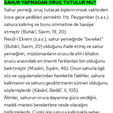
SAHUR YAPMADAN ORUÇ TUTULUR MU?
Sahur yemeği, oruç tutacak kişilerin imsak vaktinden
önce gece yedikleri yemektir. Hz. Peygamber (s.a.s.)
sahura kalkmış ve bunu ümmetine de tavsiye
etmiştir (Buhârî, Savm, 19, 20).
Resûl-i Ekrem (s.a.s.), sahur yemeğinde "bereket"
(Buhârî, Savm, 20) olduğunu ifade etmiş ve sahur
yemeğinin, müslümanların orucu ile ehl-i kitabın
orucu arasındaki en önemli farklardan biri olduğunu
belirtmiştir (Müslim, Sıyâm, 46). Onun sahurla ilgili
söz ve uygulamalarından hareketle fakihler, sahura
kalkmanın ve sahuru geciktirmenin sünnet olduğunu
söylemişlerdir (Kâsânî, Bedâî', II, 105).
Âlimler, sahurun oruca dayanma gücü verdiğini,
maddi-manevi bereketlere vesile olacağını
bildirmişlerdir. Çünkü kişi sahura kalkmakla seher