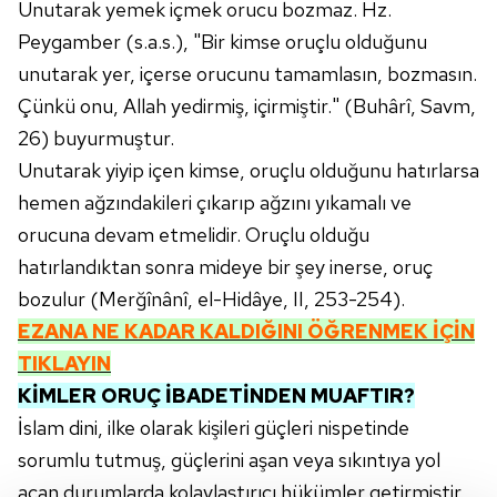
Unutarak yemek içmek orucu bozmaz. Hz.
Peygamber (s.a.s.), "Bir kimse oruçlu olduğunu
unutarak yer, içerse orucunu tamamlasın, bozmasın.
Çünkü onu, Allah yedirmiş, içirmiştir." (Buhârî, Savm,
26) buyurmuştur.
Unutarak yiyip içen kimse, oruçlu olduğunu hatırlarsa
hemen ağzındakileri çıkarıp ağzını yıkamalı ve
orucuna devam etmelidir. Oruçlu olduğu
hatırlandıktan sonra mideye bir şey inerse, oruç
bozulur (Merğînânî, el-Hidâye, II, 253-254).
EZANA NE KADAR KALDIĞINI ÖĞRENMEK İÇİN
TIKLAYIN
KİMLER ORUÇ İBADETİNDEN MUAFTIR?
İslam dini, ilke olarak kişileri güçleri nispetinde
sorumlu tutmuş, güçlerini aşan veya sıkıntıya yol
açan durumlarda kolaylaştırıcı hükümler getirmiştir.