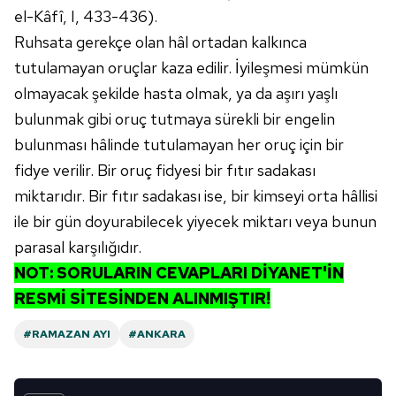
el-Kâfî, I, 433-436).
Ruhsata gerekçe olan hâl ortadan kalkınca
tutulamayan oruçlar kaza edilir. İyileşmesi mümkün
olmayacak şekilde hasta olmak, ya da aşırı yaşlı
bulunmak gibi oruç tutmaya sürekli bir engelin
bulunması hâlinde tutulamayan her oruç için bir
fidye verilir. Bir oruç fidyesi bir fıtır sadakası
miktarıdır. Bir fıtır sadakası ise, bir kimseyi orta hâllisi
ile bir gün doyurabilecek yiyecek miktarı veya bunun
parasal karşılığıdır.
NOT: SORULARIN CEVAPLARI DİYANET'İN
RESMİ SİTESİNDEN ALINMIŞTIR!
#RAMAZAN AYI
#ANKARA