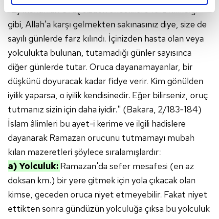
reklamların maliyetlerimizi karşılamak noktasında tek gelir
"Ey inananlar! Oruç sizden öncekilere farz kılındığı
kalemimiz olduğunu sizlere hatırlatmak isteriz.
gibi, Allah'a karşı gelmekten sakınasınız diye, size de
sayılı günlerde farz kılındı. İçinizden hasta olan veya
Her halükârda, kullanıcılar, bu çerezlere izin vermedikleri
yolculukta bulunan, tutamadığı günler sayısınca
takdirde, kullanıcılara hedefli reklamlar
diğer günlerde tutar. Oruca dayanamayanlar, bir
gösterilmeyecektir."
düşkünü doyuracak kadar fidye verir. Kim gönülden
Sizlere daha iyi bir hizmet sunabilmek için İnternet
iyilik yaparsa, o iyilik kendisinedir. Eğer bilirseniz, oruç
Sitemizde kendimize ve üçüncü kişilere ait çerezler
tutmanız sizin için daha iyidir." (Bakara, 2/183-184)
kullanılmaktadır. Bu çerezler vasıtasıyla çeşitli kişisel
İslam âlimleri bu ayet-i kerime ve ilgili hadislere
verileriniz işlenmekte olup gerekli olan çerezler bilgi
dayanarak Ramazan orucunu tutmamayı mubah
toplumu hizmetlerinin sunulması amacıyla
kullanılmaktadır. Diğer çerezler, sitemizin daha işlevsel
kılan mazeretleri şöylece sıralamışlardır:
kılınması ve kişiselleştirilmesi ve sizlere yönelik
a) Yolculuk:
Ramazan'da sefer mesafesi (en az
reklam/pazarlama faaliyetlerinin yapılması, amaçlarıyla
doksan km.) bir yere gitmek için yola çıkacak olan
sınırlı olarak açık rızanız dahilinde kullanılacaktır.
kimse, geceden oruca niyet etmeyebilir. Fakat niyet
ettikten sonra gündüzün yolculuğa çıksa bu yolculuk
Çerezlere ilişkin tercihlerinizi aşağıda yer alan panel