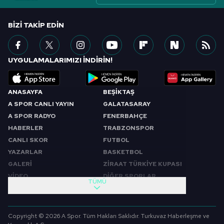
BIZI TAKIP EDIN
UYGULAMALARIMIZI İNDİRİN!
ANASAYFA
BEŞİKTAŞ
A SPOR CANLI YAYIN
GALATASARAY
A SPOR RADYO
FENERBAHÇE
HABERLER
TRABZONSPOR
CANLI SKOR
FUTBOL
YAZARLAR
BASKETBOL
GALERİ
ZİRAAT TÜRKİYE KUPASI
VİDEO
DİĞER SPORLAR
TÜMÜ
PROGRAMLAR
VIDEO
SABAH SPORU
FUTBOL
Copyright © 2026 A Spor. Tüm Hakları Saklıdır. Turkuvaz Haberleşme ve