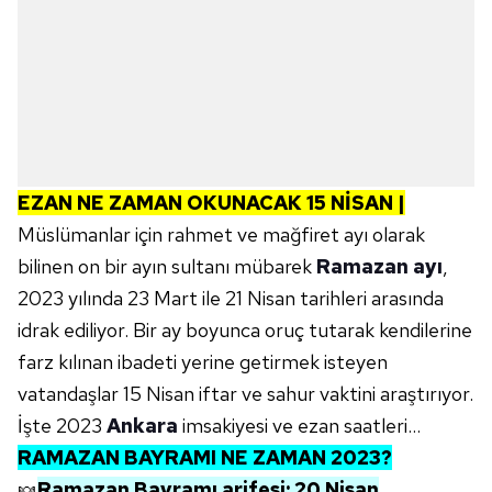
EZAN NE ZAMAN OKUNACAK 15 NİSAN |
Müslümanlar için rahmet ve mağfiret ayı olarak
bilinen on bir ayın sultanı mübarek
Ramazan ayı
,
2023 yılında 23 Mart ile 21 Nisan tarihleri arasında
idrak ediliyor. Bir ay boyunca oruç tutarak kendilerine
farz kılınan ibadeti yerine getirmek isteyen
vatandaşlar 15 Nisan iftar ve sahur vaktini araştırıyor.
İşte 2023
Ankara
imsakiyesi ve ezan saatleri…
RAMAZAN BAYRAMI NE ZAMAN 2023?
🍬
Ramazan Bayramı arifesi: 20 Nisan