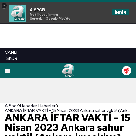
×
A SPOR
İNDİR
Mobil uygulaması
Ücretsiz - Google Play'de
CANLI
SKOR
A Spor
Haberler Haberleri
ANKARA İFTAR VAKTİ - 15 Nisan 2023 Ankara sahur vakti! (Ankara imsakiye)
ANKARA İFTAR VAKTİ - 15
Nisan 2023 Ankara sahur