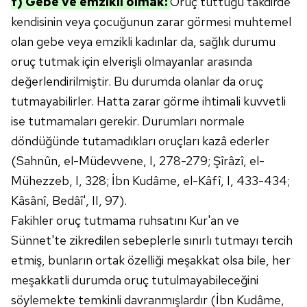
f) Gebe ve emzikli olmak:
Oruç tuttuğu takdirde
kendisinin veya çocuğunun zarar görmesi muhtemel
olan gebe veya emzikli kadınlar da, sağlık durumu
oruç tutmak için elverişli olmayanlar arasında
değerlendirilmiştir. Bu durumda olanlar da oruç
tutmayabilirler. Hatta zarar görme ihtimali kuvvetli
ise tutmamaları gerekir. Durumları normale
döndüğünde tutamadıkları oruçları kazâ ederler
(Sahnûn, el-Müdevvene, I, 278-279; Şîrâzî, el-
Mühezzeb, I, 328; İbn Kudâme, el-Kâfî, I, 433-434;
Kâsânî, Bedâî', II, 97).
Fakihler oruç tutmama ruhsatını Kur'an ve
Sünnet'te zikredilen sebeplerle sınırlı tutmayı tercih
etmiş, bunların ortak özelliği meşakkat olsa bile, her
meşakkatli durumda oruç tutulmayabileceğini
söylemekte temkinli davranmışlardır (İbn Kudâme,