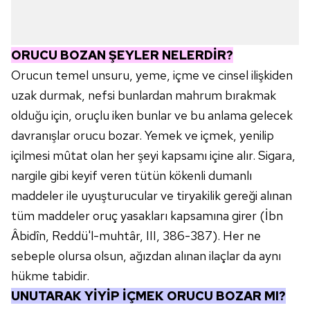
ORUCU BOZAN ŞEYLER NELERDİR?
Orucun temel unsuru, yeme, içme ve cinsel ilişkiden
uzak durmak, nefsi bunlardan mahrum bırakmak
olduğu için, oruçlu iken bunlar ve bu anlama gelecek
davranışlar orucu bozar. Yemek ve içmek, yenilip
içilmesi mûtat olan her şeyi kapsamı içine alır. Sigara,
nargile gibi keyif veren tütün kökenli dumanlı
maddeler ile uyuşturucular ve tiryakilik gereği alınan
tüm maddeler oruç yasakları kapsamına girer (İbn
Âbidîn, Reddü'l-muhtâr, III, 386-387). Her ne
sebeple olursa olsun, ağızdan alınan ilaçlar da aynı
hükme tabidir.
UNUTARAK YİYİP İÇMEK ORUCU BOZAR MI?