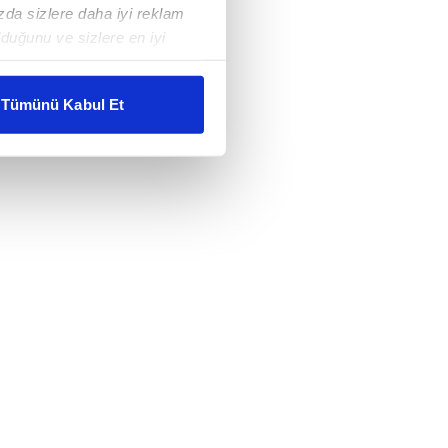
ızda sizlere daha iyi reklam
duğunu ve sizlere en iyi
liyetlerimizi karşılamak
Tümünü Kabul Et
ar gösterilmeyecektir."
çerezler kullanılmaktadır. Bu
u hizmetlerinin sunulması
i ve sizlere yönelik
nılacaktır.
kin detaylı bilgi için Ayarlar
ak ve sitemizde ilgili