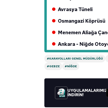
Avrasya Tüneli
Osmangazi Köprüsü
Menemen Aliağa Çand
Ankara - Niğde Otoy
#KARAYOLLARI GENEL MÜDÜRLÜĞÜ
#GEBZE
#NIĞDE
UYGULAMALARIMIZ
İNDİRİN!