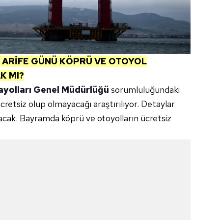
E ARİFE GÜNÜ KÖPRÜ VE OTOYOL
K MI?
ayolları Genel Müdürlüğü
sorumluluğundaki
cretsiz olup olmayacağı araştırılıyor. Detaylar
acak. Bayramda köprü ve otoyolların ücretsiz