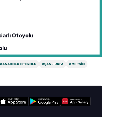
arlı Otoyolu
olu
#ANADOLU OTOYOLU
#ŞANLIURFA
#MERSIN
I