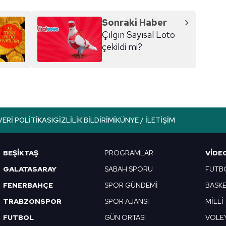
Sonraki Haber
Çılgın Sayısal Loto
çekildi mi?
VERI POLITIKASI
GIZLILIK BILDIRIMI
KÜNYE / İLETIŞIM
BEŞİKTAŞ
PROGRAMLAR
VIDE
GALATASARAY
SABAH SPORU
FUTB
FENERBAHÇE
SPOR GÜNDEMİ
BASK
TRABZONSPOR
SPOR AJANSI
MİLLİ
FUTBOL
GÜN ORTASI
VOLE