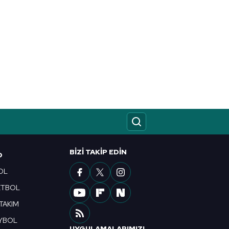
BIZI TAKIP EDIN
O
OL
ETBOL
 TAKIM
YBOL
UYGULAMALARIMIZI