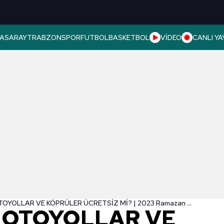
ASARAY
TRABZONSPOR
FUTBOL
BASKETBOL
VİDEO
CANLI YA
BAYRAMDA OTOYOLLAR VE KÖPRÜLER ÜCRETSİZ Mİ? | 2023 Ramazan Bayramı'nda ve Arife günü yollar bedava mı? - Köprü ve otoyol ücretleri
OTOYOLLAR VE