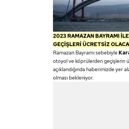
2023 RAMAZAN BAYRAMI İL
GEÇİŞLERİ ÜCRETSİZ OLACA
Ramazan Bayramı sebebiyle
Kar
otoyol ve köprülerden geçişlerin ü
açıklandığında haberimizde yer al
olması bekleniyor.