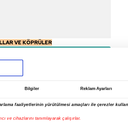
OLLAR VE KÖPRÜLER
u
öprüsü (Eski adıyla Boğaziçi
Bilgiler
Reklam Ayarları
(Adana Doğu Alın - Şanlıurfa kesimi)
rlama faaliyetlerinin yürütülmesi amaçları ile çerezler kullan
(Niğde - Mersin - Adana Batı
yıcı ve cihazlarını tanımlayarak çalışırlar.