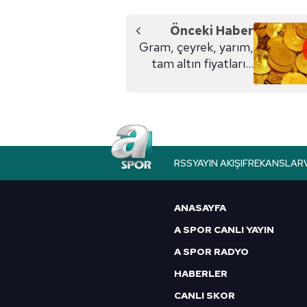
Önceki Haber
Gram, çeyrek, yarım,
tam altın fiyatları...
RSS
YAYIN AKIŞI
FREKANSLAR
ANASAYFA
A SPOR CANLI YAYIN
A SPOR RADYO
HABERLER
CANLI SKOR