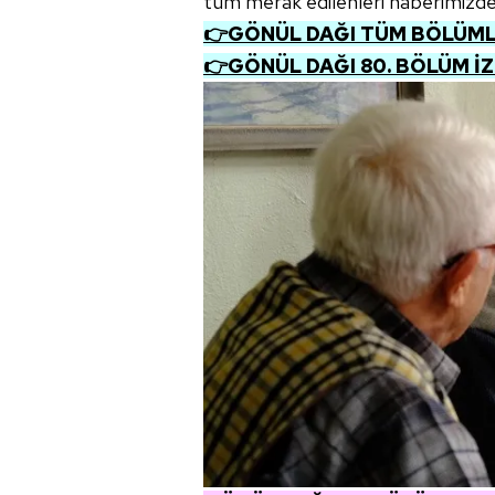
tüm merak edilenleri haberimizde d
👉GÖNÜL DAĞI TÜM BÖLÜMLE
👉GÖNÜL DAĞI 80. BÖLÜM İ