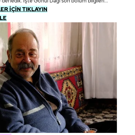
erledik. İşte Gönül Dağı son bölüm bilgileri...
R İÇİN TIKLAYIN
ZLE