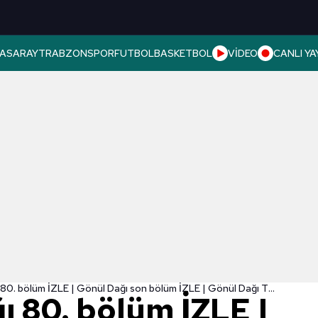
ASARAY
TRABZONSPOR
FUTBOL
BASKETBOL
VİDEO
CANLI YA
📺Gönül Dağı 80. bölüm İZLE | Gönül Dağı son bölüm İZLE | Gönül Dağı TRT 1 İZLE!
ı 80. bölüm İZLE |