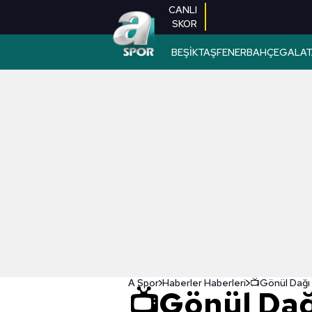
CANLI
SKOR
BEŞİKTAŞ
FENERBAHÇE
GALAT
A Spor
Haberler Haberleri
📺Gönül Dağ