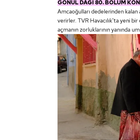
GÖNÜL DAĞI 80. BÖLÜM KO
Amcaoğulları dedelerinden kalan a
verirler. TVR Havacılık'ta yeni bi
açmanın zorluklarının yanında umut