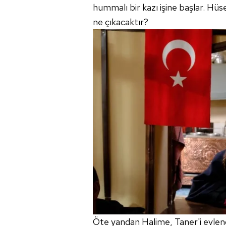
hummalı bir kazı işine başlar. Hüse
mevzuata uygun olarak kullanılan
ne çıkacaktır?
Öte yandan Halime, Taner'i evlend