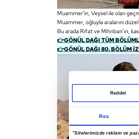
Muammer'in, Veysel ile olan geçmiş
Muammer, oğluyla aralarını düzelte
Bu arada Rıfat ve Mihriban'ın, kas
👉GÖNÜL DAĞI TÜM BÖLÜMLE
👉GÖNÜL DAĞI 80. BÖLÜM İ
Reddet
Rıza
"Sitelerimizde reklam ve paza