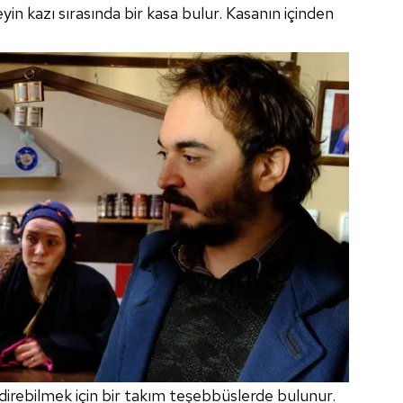
yin kazı sırasında bir kasa bulur. Kasanın içinden
 çerezlerle ilgili bilgi almak için lütfen
tıklayınız
.
irebilmek için bir takım teşebbüslerde bulunur.