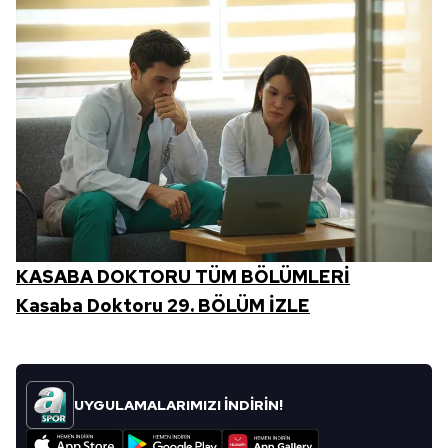
Metnimizi
ziyaret edebilirsiniz.
6698 sayılı Kişisel Verilerin Korunması Kanunu uyarınca
hazırlanmış Aydınlatma Metnimizi okumak ve sitemizde
ilgili mevzuata uygun olarak kullanılan çerezlerle ilgili bilgi
almak için lütfen
tıklayınız
.
KASABA DOKTORU TÜM BÖLÜMLERİ
Kasaba Doktoru 29. BÖLÜM İZLE
UYGULAMALARIMIZI İNDİRİN!