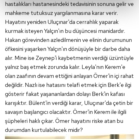
kalemimiz olduğunu sizlere hatırlatmak isteriz.
hastalıkları hastanesindeki tedavisinin sonuna gelir ve
mahkeme tutuksuz yargılanmasına karar verir.
Her halükârda, kullanıcılar, bu çerezlere izin vermedikleri
Hayatını yeniden Uluçınar'da cerrahlık yaparak
takdirde, kullanıcılara hedefli reklamlar
kurmak isteyen Yalçın'ın bu düşüncesi manidardır.
gösterilmeyecektir."
Hakan görevinden azledilmenin ve elinin durumunun
Sizlere daha iyi bir hizmet sunabilmek için İnternet
öfkesini yaşarken Yalçın'ın dönüşüyle bir darbe daha
Sitemizde kendimize ve üçüncü kişilere ait çerezler
alır. Mine ise Zeynep'i kaybetmenin verdiği üzüntüyle
kullanılmaktadır. Bu çerezler vasıtasıyla çeşitli kişisel
yalnız baş etmek zorunda kalır. Leyla'nın Kerem'e
verileriniz işlenmekte olup gerekli olan çerezler bilgi
olan zaafının devam ettiğini anlayan Ömer'in içi rahat
toplumu hizmetlerinin sunulması amacıyla
değildir. Nazlı ise hatasını telafi etmek için Berk'e ilgi
kullanılmaktadır. Diğer çerezler, sitemizin daha işlevsel
kılınması ve kişiselleştirilmesi ve sizlere yönelik
gösterir fakat yaşananlardan dolayı Berk'in kafası
reklam/pazarlama faaliyetlerinin yapılması, amaçlarıyla
karışıktır. Bülent'in verdiği karar, Uluçınar'da çetin bir
sınırlı olarak açık rızanız dahilinde kullanılacaktır.
savaşın başlangıcı olacaktır. Ömer'in Kerem ile ilgili
şüpheleri haklı çıkar. Ömer hayatını riske atan bu
Çerezlere ilişkin tercihlerinizi aşağıda yer alan panel
durumdan kurtulabilecek midir?
vasıtasıyla belirleyebilirsiniz. Çerezlere ilişkin detaylı bilgi
için Ayarlar butonuna tıklayabilir,
Çerez Bilgilendirme