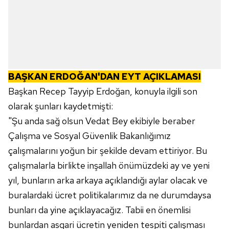
toplumu hizmetlerinin sunulması amacıyla
kullanılmaktadır. Diğer çerezler, sitemizin daha işlevsel
kılınması ve kişiselleştirilmesi ve sizlere yönelik
reklam/pazarlama faaliyetlerinin yapılması, amaçlarıyla
sınırlı olarak açık rızanız dahilinde kullanılacaktır.
BAŞKAN ERDOĞAN'DAN EYT AÇIKLAMASI
Çerezlere ilişkin tercihlerinizi aşağıda yer alan panel
Başkan Recep Tayyip Erdoğan, konuyla ilgili son
vasıtasıyla belirleyebilirsiniz. Çerezlere ilişkin detaylı bilgi
olarak şunları kaydetmişti:
için Ayarlar butonuna tıklayabilir,
Çerez Bilgilendirme
"Şu anda sağ olsun Vedat Bey ekibiyle beraber
Metnimizi
ziyaret edebilirsiniz.
Çalışma ve Sosyal Güvenlik Bakanlığımız
6698 sayılı Kişisel Verilerin Korunması Kanunu uyarınca
çalışmalarını yoğun bir şekilde devam ettiriyor. Bu
hazırlanmış Aydınlatma Metnimizi okumak ve sitemizde
çalışmalarla birlikte inşallah önümüzdeki ay ve yeni
ilgili mevzuata uygun olarak kullanılan çerezlerle ilgili bilgi
yıl, bunların arka arkaya açıklandığı aylar olacak ve
almak için lütfen
tıklayınız
.
buralardaki ücret politikalarımız da ne durumdaysa
bunları da yine açıklayacağız. Tabii en önemlisi
bunlardan asgari ücretin yeniden tespiti çalışması