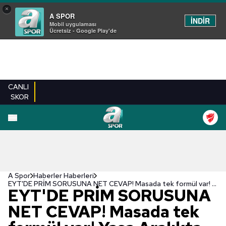
×
A SPOR
İNDİR
Mobil uygulaması
Ücretsiz - Google Play'de
CANLI
SKOR
A Spor
Haberler Haberleri
EYT'DE PRİM SORUSUNA NET CEVAP! Masada tek formül var! Yasa Aralıkta meclise girecek
EYT'DE PRİM SORUSUNA
NET CEVAP! Masada tek