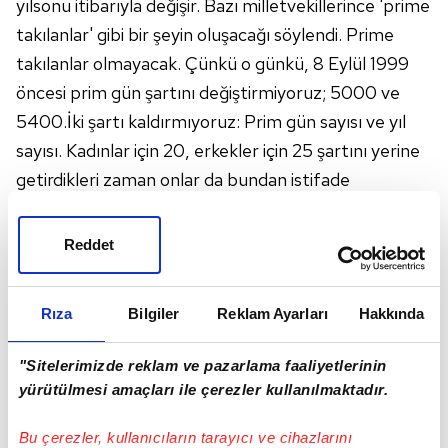
yılsonu itibarıyla değişir. Bazı milletvekillerince 'prime
takılanlar' gibi bir şeyin oluşacağı söylendi. Prime
takılanlar olmayacak. Çünkü o günkü, 8 Eylül 1999
öncesi prim gün şartını değiştirmiyoruz; 5000 ve
5400.İki şartı kaldırmıyoruz: Prim gün sayısı ve yıl
sayısı. Kadınlar için 20, erkekler için 25 şartını yerine
getirdikleri zaman onlar da bundan istifade
edecekler. Yani yaptığımız herkesi kapsayan bir
düzenleme, sınır koyan değil."
Reddet
EYT'nin 2023'te uygulamaya konulacağını ifade
eden Bilgin, "EYT'lilerin çoğu 4A'lıdır, SSK'lıdır.
Rıza
Bilgiler
Reklam Ayarları
Hakkında
Onların da yüzde 87'si bir işte çalışmaktadır. Özel
sektör kıdem tazminatı yüküyle karşı karşıya
"Sitelerimizde reklam ve pazarlama faaliyetlerinin
kalacaktır. Kimse endişe etmesin. Bu sorun bu sene
yürütülmesi amaçları ile çerezler kullanılmaktadır.
Meclis'te çözülmüş olarak gelecek" dedi.
Bu çerezler, kullanıcıların tarayıcı ve cihazlarını