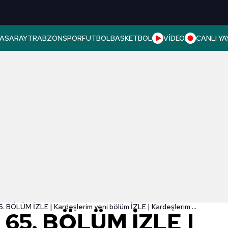
ASARAY
TRABZONSPOR
FUTBOL
BASKETBOL
VİDEO
CANLI YA
Kardeşlerim 65. BÖLÜM İZLE | Kardeşlerim yeni bölüm İZLE | Kardeşlerim son bölüm İZLE
 65. BÖLÜM İZLE |