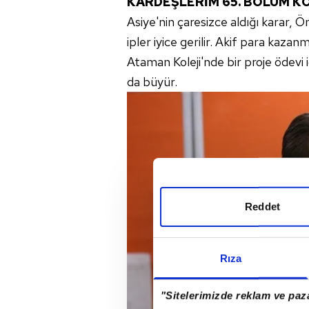
KARDEŞLERİM 65. BÖLÜM K
Asiye'nin çaresizce aldığı karar, 
ipler iyice gerilir. Akif para kazan
Ataman Koleji'nde bir proje ödevi 
da büyür.
Reddet
Rıza
"Sitelerimizde reklam ve paza