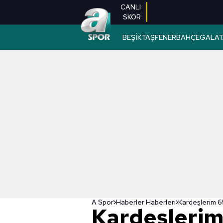
CANLI
SKOR
BEŞİKTAŞ
FENERBAHÇE
GALAT
A Spor
Haberler Haberleri
Kardeşlerim