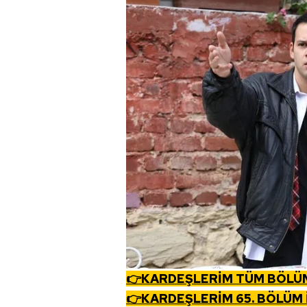
👉KARDEŞLERİM TÜM BÖLÜML
👉KARDEŞLERİM 65. BÖLÜM 