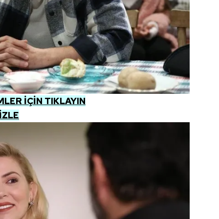
 çerezlerle ilgili bilgi almak için lütfen
tıklayınız
.
ER İÇİN TIKLAYIN
İZLE