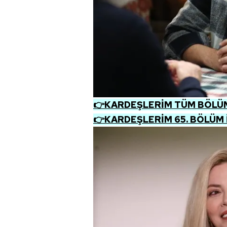
mevzuata uygun olarak kullanılan
👉KARDEŞLERİM TÜM BÖLÜML
👉KARDEŞLERİM 65. BÖLÜM 