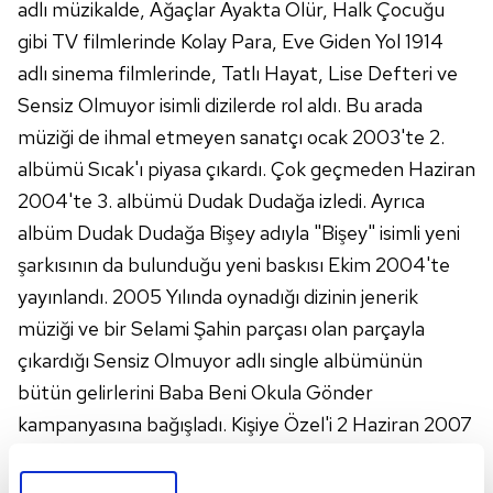
adlı müzikalde, Ağaçlar Ayakta Ölür, Halk Çocuğu
gibi TV filmlerinde Kolay Para, Eve Giden Yol 1914
adlı sinema filmlerinde, Tatlı Hayat, Lise Defteri ve
Sensiz Olmuyor isimli dizilerde rol aldı. Bu arada
müziği de ihmal etmeyen sanatçı ocak 2003'te 2.
albümü Sıcak'ı piyasa çıkardı. Çok geçmeden Haziran
2004'te 3. albümü Dudak Dudağa izledi. Ayrıca
albüm Dudak Dudağa Bişey adıyla "Bişey" isimli yeni
şarkısının da bulunduğu yeni baskısı Ekim 2004'te
yayınlandı. 2005 Yılında oynadığı dizinin jenerik
müziği ve bir Selami Şahin parçası olan parçayla
çıkardığı Sensiz Olmuyor adlı single albümünün
bütün gelirlerini Baba Beni Okula Gönder
kampanyasına bağışladı. Kişiye Özel'i 2 Haziran 2007
tarihinde piyasaya sürdü ve bu albümden 3 farklı
şarkıya klip çekti.