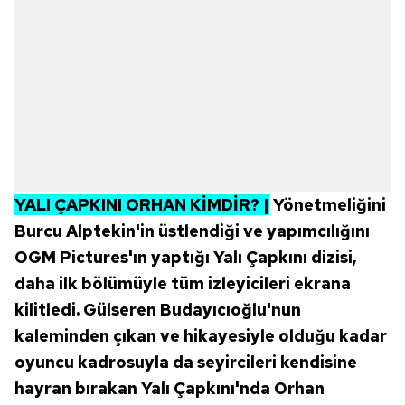
YALI ÇAPKINI ORHAN KİMDİR? |
Yönetmeliğini
Burcu Alptekin'in üstlendiği ve yapımcılığını
OGM Pictures'ın yaptığı Yalı Çapkını dizisi,
daha ilk bölümüyle tüm izleyicileri ekrana
kilitledi. Gülseren Budayıcıoğlu'nun
kaleminden çıkan ve hikayesiyle olduğu kadar
oyuncu kadrosuyla da seyircileri kendisine
hayran bırakan Yalı Çapkını'nda Orhan