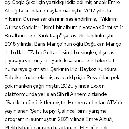
Metnimizi
ziyaret edebilirsiniz.
eşi Çağla Şıkel için yazıldığı iddia edilmiş ancak Emre
Altuğ tarafından onaylanmamıştır. 2017 yılında
6698 sayılı Kişisel Verilerin Korunması Kanunu uyarınca
Yıldırım Gürses şarkılarının seslendirilmiş, ''Yıldırım
hazırlanmış Aydınlatma Metnimizi okumak ve sitemizde
Gürses Şarkıları'' isimli bir albüm piyasaya sürmüştür.
ilgili mevzuata uygun olarak kullanılan çerezlerle ilgili bilgi
Bu albümden ''Kırık Kalp'' şarkısı kliplendirilmiştir.
almak için lütfen
tıklayınız
.
2018 yılında, Barış Manço'nun oğlu Doğukan Manço
ile birlikte ''Zalim Sultan'' isimli bir single çalışması
piyasaya sürmüştür. Şarkı kısa sürede listelerde 1
numaraya çıkmıştır. Şarkının klibi Beykoz Kundura
Fabrikası'nda çekilmiş ayrıca klip için Rusya'dan pek
çok manken çağrılmıştır. 2020 yılında Exxen
platformunda yer alan Sihirli Annem dizisinde
''Sadık'' rolünü üstlenmiştir. Hemen ardından ATV'de
yayınlanan 'Şans Kapıyı Çalınca' isimli yarışma
programını sunmuştur. 2021 yılında Emre Altuğ,
Melih Kibar'ın anısına hazırlanan ''Mesaj'' isimli