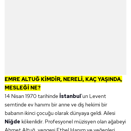
EMRE ALTUĞ KİMDİR, NERELİ, KAÇ YAŞINDA,
MESLEĞİ NE?
14 Nisan 1970 tarihinde
İstanbul
'un Levent
semtinde ev hanımı bir anne ve diş hekimi bir
babanın ikinci çocuğu olarak dünyaya geldi. Ailesi
Niğde
kökenlidir. Profesyonel müzisyen olan ağabeyi
Ahmet Altuğ, yengesi Ethel Hanım ve yeğenleri