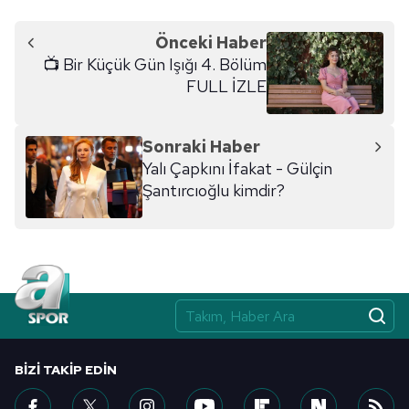
Önceki Haber
📺 Bir Küçük Gün Işığı 4. Bölüm
FULL İZLE
Sonraki Haber
Yalı Çapkını İfakat - Gülçin
Şantırcıoğlu kimdir?
BIZI TAKIP EDIN