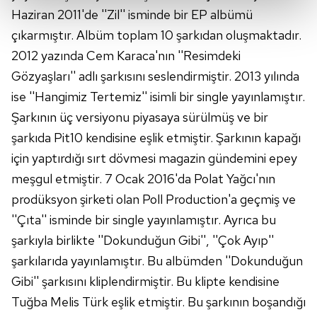
Haziran 2011'de ''Zil'' isminde bir EP albümü
Her halükârda, kullanıcılar, bu çerezlere izin vermedikleri
çıkarmıştır. Albüm toplam 10 şarkıdan oluşmaktadır.
takdirde, kullanıcılara hedefli reklamlar
2012 yazında Cem Karaca'nın ''Resimdeki
gösterilmeyecektir."
Gözyaşları'' adlı şarkısını seslendirmiştir. 2013 yılında
ise ''Hangimiz Tertemiz'' isimli bir single yayınlamıştır.
Sizlere daha iyi bir hizmet sunabilmek için İnternet
Sitemizde kendimize ve üçüncü kişilere ait çerezler
Şarkının üç versiyonu piyasaya sürülmüş ve bir
kullanılmaktadır. Bu çerezler vasıtasıyla çeşitli kişisel
şarkıda Pit10 kendisine eşlik etmiştir. Şarkının kapağı
verileriniz işlenmekte olup gerekli olan çerezler bilgi
için yaptırdığı sırt dövmesi magazin gündemini epey
toplumu hizmetlerinin sunulması amacıyla
meşgul etmiştir. 7 Ocak 2016'da Polat Yağcı'nın
kullanılmaktadır. Diğer çerezler, sitemizin daha işlevsel
prodüksyon şirketi olan Poll Production'a geçmiş ve
kılınması ve kişiselleştirilmesi ve sizlere yönelik
reklam/pazarlama faaliyetlerinin yapılması, amaçlarıyla
''Çıta'' isminde bir single yayınlamıştır. Ayrıca bu
sınırlı olarak açık rızanız dahilinde kullanılacaktır.
şarkıyla birlikte ''Dokunduğun Gibi'', ''Çok Ayıp''
şarkılarıda yayınlamıştır. Bu albümden ''Dokunduğun
Çerezlere ilişkin tercihlerinizi aşağıda yer alan panel
Gibi'' şarkısını kliplendirmiştir. Bu klipte kendisine
vasıtasıyla belirleyebilirsiniz. Çerezlere ilişkin detaylı bilgi
Tuğba Melis Türk eşlik etmiştir. Bu şarkının boşandığı
için Ayarlar butonuna tıklayabilir,
Çerez Bilgilendirme