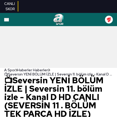
CANLI
SKOR
A Spor
Haberler Haberleri
📺Seversin YENİ BÖLÜM İZLE | Seversin 11. bölüm izle - Kanal D HD CANLI (SEVERSİN 11 . BÖLÜM TEK PARÇA HD İZLE)
📺Seversin YENİ BÖLÜM
İZLE | Seversin 11. bölüm
izle - Kanal D HD CANLI
(SEVERSİN 11 . BÖLÜM
TEK PARÇA HD İZLE)