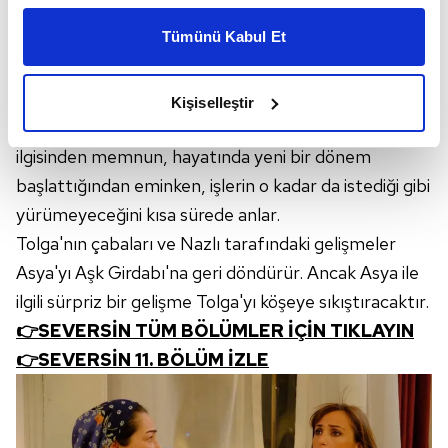
kişiselleştirilmiş reklamlar sunabilir, sayfalarımızda sizlere
Tümünü Kabul Et
daha iyi reklam deneyimi yaşatabiliriz. Bunu yaparken
amacımızın size daha iyi bir reklam deneyimi sunmak
Çalıştığı mağazaya geri dönen Asya'nın yanında işe
olduğunu ve sizlere en iyi içerikleri sunabilmek adına
giren Tolga, Asya'yı diziye geri dönmeye ikna etmek
Kişiselleştir
elimizden gelen çabayı gösterdiğimizi ve bu noktada,
konusunda kararlıdır. Nazlı ise yoğun medya
reklamların maliyetlerimizi karşılamak noktasında tek gelir
ilgisinden memnun, hayatında yeni bir dönem
kalemimiz olduğunu sizlere hatırlatmak isteriz.
başlattığından eminken, işlerin o kadar da istediği gibi
Her halükârda, kullanıcılar, bu çerezlere izin vermedikleri
yürümeyeceğini kısa sürede anlar.
takdirde, kullanıcılara hedefli reklamlar
Tolga'nın çabaları ve Nazlı tarafındaki gelişmeler
gösterilmeyecektir."
Asya'yı Aşk Girdabı'na geri döndürür. Ancak Asya ile
ilgili sürpriz bir gelişme Tolga'yı köşeye sıkıştıracaktır.
Sizlere daha iyi bir hizmet sunabilmek için İnternet
👉SEVERSİN TÜM BÖLÜMLER İÇİN TIKLAYIN
Sitemizde kendimize ve üçüncü kişilere ait çerezler
kullanılmaktadır. Bu çerezler vasıtasıyla çeşitli kişisel
👉SEVERSİN 11. BÖLÜM İZLE
verileriniz işlenmekte olup gerekli olan çerezler bilgi
toplumu hizmetlerinin sunulması amacıyla
kullanılmaktadır. Diğer çerezler, sitemizin daha işlevsel