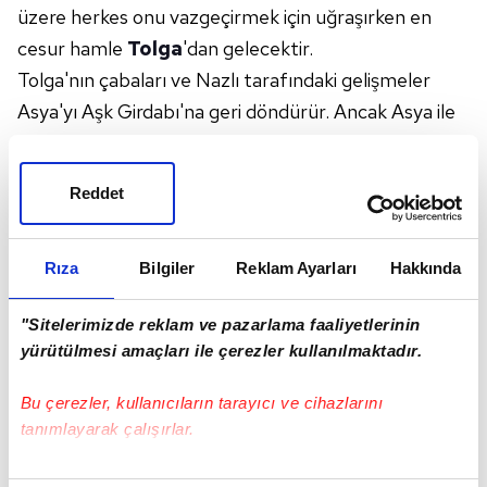
üzere herkes onu vazgeçirmek için uğraşırken en
cesur hamle
Tolga
'dan gelecektir.
Tolga'nın çabaları ve Nazlı tarafındaki gelişmeler
Asya'yı Aşk Girdabı'na geri döndürür. Ancak Asya ile
ilgili sürpriz bir gelişme Tolga'yı köşeye
sıkıştıracaktır....
Reddet
Rıza
Bilgiler
Reklam Ayarları
Hakkında
"Sitelerimizde reklam ve pazarlama faaliyetlerinin
yürütülmesi amaçları ile çerezler kullanılmaktadır.
Bu çerezler, kullanıcıların tarayıcı ve cihazlarını
tanımlayarak çalışırlar.
Bu çerezlere izin vermeniz halinde sizlere özel