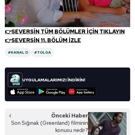
👉SEVERSİN TÜM BÖLÜMLER İÇİN TIKLAYIN
👉SEVERSİN 11. BÖLÜM İZLE
#KANAL D
#TOLGA
UYGULAMALARIMIZI İNDİRİN!
Önceki Haber
Son Sığınak (Greenland) filminin
konusu nedir?