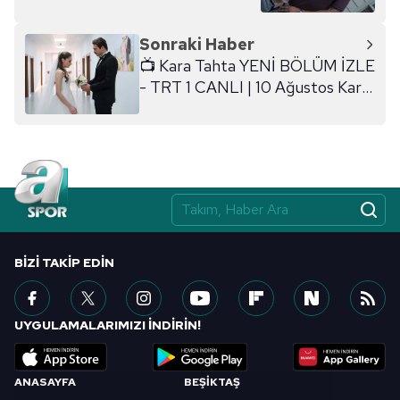
Sonraki Haber
📺 Kara Tahta YENİ BÖLÜM İZLE
- TRT 1 CANLI | 10 Ağustos Kara
Tahta 17. bölüm HD izle
BIZI TAKIP EDIN
UYGULAMALARIMIZI İNDİRİN!
ANASAYFA
BEŞİKTAŞ