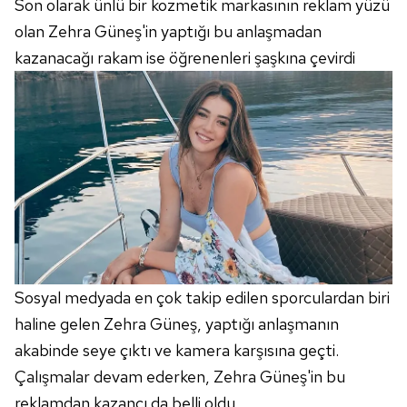
toplumu hizmetlerinin sunulması amacıyla
Son olarak ünlü bir kozmetik markasının reklam yüzü
kullanılmaktadır. Diğer çerezler, sitemizin daha işlevsel
olan Zehra Güneş'in yaptığı bu anlaşmadan
kılınması ve kişiselleştirilmesi ve sizlere yönelik
kazanacağı rakam ise öğrenenleri şaşkına çevirdi
reklam/pazarlama faaliyetlerinin yapılması, amaçlarıyla
sınırlı olarak açık rızanız dahilinde kullanılacaktır.
Çerezlere ilişkin tercihlerinizi aşağıda yer alan panel
vasıtasıyla belirleyebilirsiniz. Çerezlere ilişkin detaylı bilgi
için Ayarlar butonuna tıklayabilir,
Çerez Bilgilendirme
Metnimizi
ziyaret edebilirsiniz.
6698 sayılı Kişisel Verilerin Korunması Kanunu uyarınca
hazırlanmış Aydınlatma Metnimizi okumak ve sitemizde
ilgili mevzuata uygun olarak kullanılan çerezlerle ilgili bilgi
Sosyal medyada en çok takip edilen sporculardan biri
almak için lütfen
tıklayınız
.
haline gelen Zehra Güneş, yaptığı anlaşmanın
akabinde seye çıktı ve kamera karşısına geçti.
Çalışmalar devam ederken, Zehra Güneş'in bu
reklamdan kazancı da belli oldu.