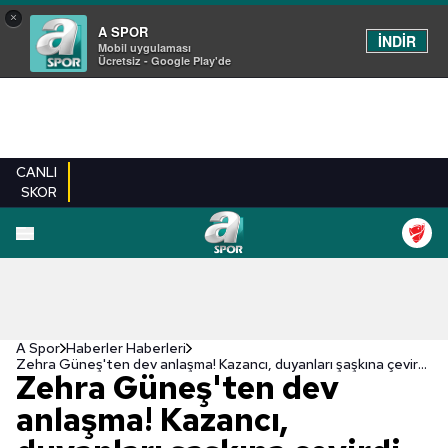
×
A SPOR
İNDİR
Mobil uygulaması
Ücretsiz - Google Play'de
CANLI
SKOR
A Spor
Haberler Haberleri
Zehra Güneş'ten dev anlaşma! Kazancı, duyanları şaşkına çevirdi...
Zehra Güneş'ten dev
anlaşma! Kazancı,