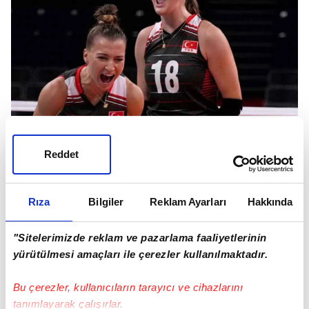
Yeni aşkıyla da dikkatleri üzerine çeken Zehra
Güneş'in paylaşımları kısa süre içerisinde beğeni
Reddet
yağmuruna tutuldu ve başarılı voleybolcunun
hayatına dair detaylar araştırılmaya başladı.
Rıza
Bilgiler
Reklam Ayarları
Hakkında
"Sitelerimizde reklam ve pazarlama faaliyetlerinin
yürütülmesi amaçları ile çerezler kullanılmaktadır.
Bu çerezler, kullanıcıların tarayıcı ve cihazlarını
tanımlayarak çalışırlar.