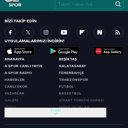
BIZI TAKIP EDIN
UYGULAMALARIMIZI İNDİRİN!
ANASAYFA
BEŞİKTAŞ
A SPOR CANLI YAYIN
GALATASARAY
A SPOR RADYO
FENERBAHÇE
HABERLER
TRABZONSPOR
CANLI SKOR
FUTBOL
YAZARLAR
BASKETBOL
GALERİ
ZİRAAT TÜRKİYE KUPASI
VİDEO
DİĞER SPORLAR
TÜMÜ
PROGRAMLAR
VIDEO
SABAH SPORU
FUTBOL