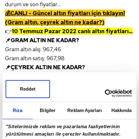
durum ve son fiyatlar...
💰CANLI - Güncel altın fiyatları için tıklayın!
(Gram altın, çeyrek altın ne kadar?)
👉
10 Temmuz Pazar 2022 canlı altın fiyatları...
📌GRAM ALTIN NE KADAR?
Gram altın alış: 967,46
Gram altın satış: 967,98
📌ÇEYREK ALTIN NE KADAR?
Çeyrek altın alış: 1.585,00
Çeyrek altın satış: 1.622,00
Reddet
Rıza
Bilgiler
Reklam Ayarları
Hakkında
"Sitelerimizde reklam ve pazarlama faaliyetlerinin
yürütülmesi amaçları ile çerezler kullanılmaktadır.