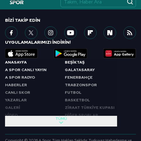
BIZI TAKIP EDIN
UYGULAMALARIMIZI İNDİRİN!
ANASAYFA
BEŞİKTAŞ
A SPOR CANLI YAYIN
GALATASARAY
A SPOR RADYO
FENERBAHÇE
HABERLER
TRABZONSPOR
CANLI SKOR
FUTBOL
YAZARLAR
BASKETBOL
GALERİ
ZİRAAT TÜRKİYE KUPASI
VİDEO
DİĞER SPORLAR
TÜMÜ
PROGRAMLAR
VIDEO
SABAH SPORU
FUTBOL
Copyright © 2026 A Spor. Tüm Hakları Saklıdır. Turkuvaz Haberleşme ve