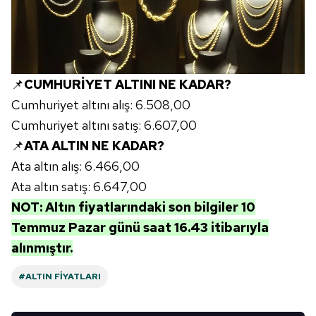
kullanılmaktadır. Bu çerezler vasıtasıyla çeşitli kişisel
verileriniz işlenmekte olup gerekli olan çerezler bilgi
toplumu hizmetlerinin sunulması amacıyla
kullanılmaktadır. Diğer çerezler, sitemizin daha işlevsel
kılınması ve kişiselleştirilmesi ve sizlere yönelik
📌
CUMHURİYET ALTINI NE KADAR?
reklam/pazarlama faaliyetlerinin yapılması, amaçlarıyla
Cumhuriyet altını alış: 6.508,00
sınırlı olarak açık rızanız dahilinde kullanılacaktır.
Cumhuriyet altını satış: 6.607,00
📌
ATA ALTIN NE KADAR?
Çerezlere ilişkin tercihlerinizi aşağıda yer alan panel
vasıtasıyla belirleyebilirsiniz. Çerezlere ilişkin detaylı bilgi
Ata altın alış: 6.466,00
için Ayarlar butonuna tıklayabilir,
Çerez Bilgilendirme
Ata altın satış: 6.647,00
Metnimizi
ziyaret edebilirsiniz.
NOT: Altın fiyatlarındaki son bilgiler 10
Temmuz Pazar günü
s
a
at 16.43 itibarıyla
6698 sayılı Kişisel Verilerin Korunması Kanunu uyarınca
alınmıştır.
hazırlanmış Aydınlatma Metnimizi okumak ve sitemizde
ilgili mevzuata uygun olarak kullanılan çerezlerle ilgili bilgi
#ALTIN FIYATLARI
almak için lütfen
tıklayınız
.