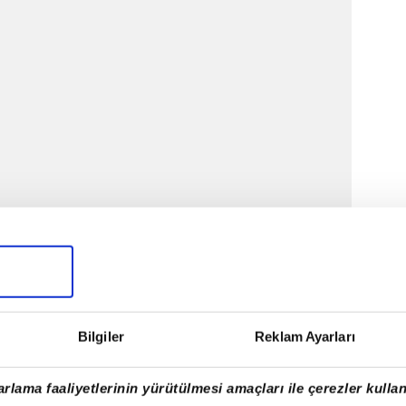
gemiştir. Kadiköy'de çocukluğu ve gençliği
e Otelcilik okumuştur. Annesinin restoranında
Bilgiler
Reklam Ayarları
giltere
'de de kısa süreli olarak bulunan Somer
 grubunda 17 restoranın yöneticiliğini yapmıştır.
rlama faaliyetlerinin yürütülmesi amaçları ile çerezler kullan