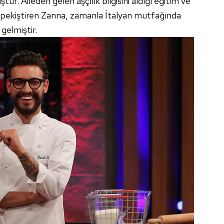
. Aileden gelen aşçılık bilgisini aldığı eğitim ve
 çerezlerle ilgili bilgi almak için lütfen
tıklayınız
.
ak pekiştiren Zanna, zamanla İtalyan mutfağında
gelmiştir.