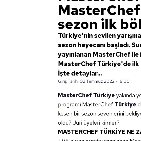
MasterChef 
sezon ilk b
Türkiye'nin sevilen yarışm
sezon heyecanı başladı. Su
yayınlanan MasterChef ile il
MasterChef Türkiye'de ilk 
İşte detaylar...
Giriş Tarihi:
02 Temmuz 2022 - 16:00
MasterChef Türkiye
yakında ye
programı MasterChef
Türkiye
'd
kesen bir sezon sevenlerini bekli
oldu? Jüri üyeleri kimler?
MASTERCHEF TÜRKİYE NE Z
TV8 ekranlarında yayınlanan Ma