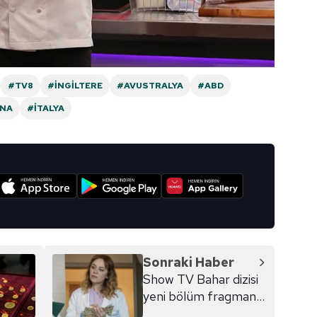
#TV8
#İNGILTERE
#AVUSTRALYA
#ABD
NNA
#İTALYA
I
Sonraki Haber
Show TV Bahar dizisi
yeni bölüm fragmanı
izle