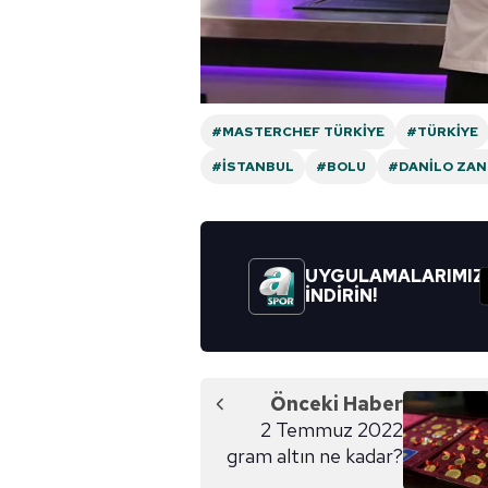
#MASTERCHEF TÜRKIYE
#TÜRKIYE
#İSTANBUL
#BOLU
#DANILO ZA
UYGULAMALARIMIZ
İNDİRİN!
Önceki Haber
2 Temmuz 2022
gram altın ne kadar?