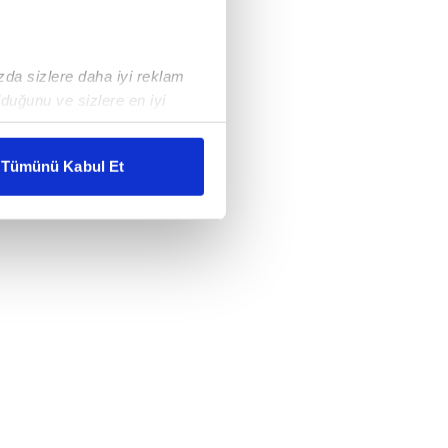
ızda sizlere daha iyi reklam
duğunu ve sizlere en iyi
liyetlerimizi karşılamak
Tümünü Kabul Et
ar gösterilmeyecektir."
çerezler kullanılmaktadır. Bu
u hizmetlerinin sunulması
i ve sizlere yönelik
nılacaktır.
kin detaylı bilgi için Ayarlar
ak ve sitemizde ilgili