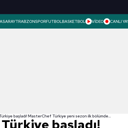
ASARAY
TRABZONSPOR
FUTBOL
BASKETBOL
VİDEO
CANLI YA
MasterChef Türkiye başladı! MasterChef Türkiye yeni sezon ilk bölümde neler oldu?
Türkiye başladı!