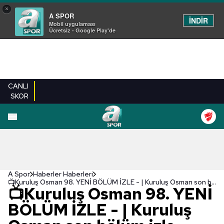
×
A SPOR
İNDİR
Mobil uygulaması
Ücretsiz - Google Play'de
CANLI
SKOR
A Spor
Haberler Haberleri
📺Kuruluş Osman 98. YENİ BÖLÜM İZLE - | Kuruluş Osman son bölüm izle FULL TEK PARÇA İZLE
📺Kuruluş Osman 98. YENİ
BÖLÜM İZLE - | Kuruluş