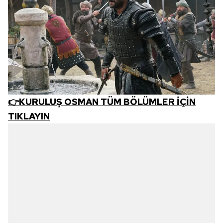
kılınması ve kişiselleştirilmesi ve sizlere yönelik
reklam/pazarlama faaliyetlerinin yapılması, amaçlarıyla
sınırlı olarak açık rızanız dahilinde kullanılacaktır.
Çerezlere ilişkin tercihlerinizi aşağıda yer alan panel
vasıtasıyla belirleyebilirsiniz. Çerezlere ilişkin detaylı bilgi
için Ayarlar butonuna tıklayabilir,
Çerez Bilgilendirme
Metnimizi
ziyaret edebilirsiniz.
👉KURULUŞ OSMAN TÜM BÖLÜMLER İÇİN
6698 sayılı Kişisel Verilerin Korunması Kanunu uyarınca
TIKLAYIN
hazırlanmış Aydınlatma Metnimizi okumak ve sitemizde
ilgili mevzuata uygun olarak kullanılan çerezlerle ilgili bilgi
almak için lütfen
tıklayınız
.