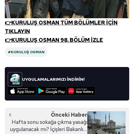
👉KURULUŞ OSMAN TÜM BÖLÜMLER İÇİN
TIKLAYIN
👉KURULUŞ OSMAN 98. BÖLÜM İZLE
#KURULUŞ OSMAN
UYGULAMALARIMIZI İNDİRİN!
Önceki Haber
Hafta sonu sokağa çıkma yasağı
uygulanacak mı? İçişleri Bakanlığı