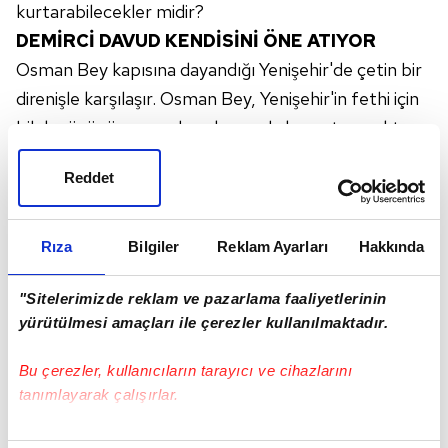
kurtarabilecekler midir?
DEMİRCİ DAVUD KENDİSİNİ ÖNE ATIYOR
Osman Bey kapısına dayandığı Yenişehir'de çetin bir
direnişle karşılaşır. Osman Bey, Yenişehir'in fethi için
bilek gücünün yanında zekasını da konuşturacaktır.
Osman Bey'in dahiyane planı nedir? Sonunda Kayı
Reddet
Alpları, Yenişehir'in kapılarına dayanır… Neye
uğradığını şaşıran Romanos ve askerleri kirli bir oyun
oynamaya kalkışır… Savaşın en çetin anlarında,
Rıza
Bilgiler
Reklam Ayarları
Hakkında
Demirci Davud canı pahasına, Kayı sancağının
"Sitelerimizde reklam ve pazarlama faaliyetlerinin
dalgalanabilmesi için kendisini öne atar. Demirci
yürütülmesi amaçları ile çerezler kullanılmaktadır.
Davud kurtulabilecek midir?
OSMAN BEY ROMANOS'UN CEZASINI
Bu çerezler, kullanıcıların tarayıcı ve cihazlarını
KESİYOR
tanımlayarak çalışırlar.
Osman Bey ve Alpları, Yenişehir'i ele geçirir.
Bu çerezlere izin vermeniz halinde sizlere özel
Romanos'la vuruşan Osman Bey, onun kellesini