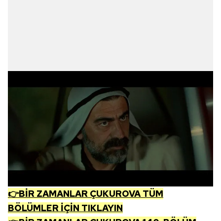
verileriniz işlenmekte olup gerekli olan çerezler bilgi
toplumu hizmetlerinin sunulması amacıyla
kullanılmaktadır. Diğer çerezler, sitemizin daha işlevsel
kılınması ve kişiselleştirilmesi ve sizlere yönelik
reklam/pazarlama faaliyetlerinin yapılması, amaçlarıyla
sınırlı olarak açık rızanız dahilinde kullanılacaktır.
Çerezlere ilişkin tercihlerinizi aşağıda yer alan panel
vasıtasıyla belirleyebilirsiniz. Çerezlere ilişkin detaylı bilgi
için Ayarlar butonuna tıklayabilir,
Çerez Bilgilendirme
Metnimizi
ziyaret edebilirsiniz.
6698 sayılı Kişisel Verilerin Korunması Kanunu uyarınca
hazırlanmış Aydınlatma Metnimizi okumak ve sitemizde
ilgili mevzuata uygun olarak kullanılan çerezlerle ilgili bilgi
almak için lütfen
tıklayınız
.
👉BİR ZAMANLAR ÇUKUROVA TÜM
BÖLÜMLER İÇİN TIKLAYIN