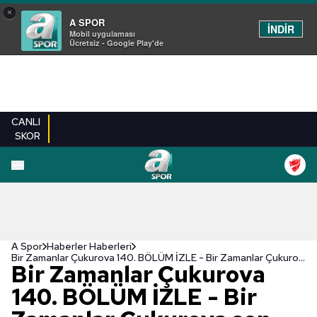
×
A SPOR
İNDİR
Mobil uygulaması
Ücretsiz - Google Play'de
CANLI
SKOR
A Spor
Haberler Haberleri
Bir Zamanlar Çukurova 140. BÖLÜM İZLE - Bir Zamanlar Çukurova son bölüm izle - atv CANLI İZLE | Bir Zamanlar Çukurova yeni bölüm izle
Bir Zamanlar Çukurova
140. BÖLÜM İZLE - Bir