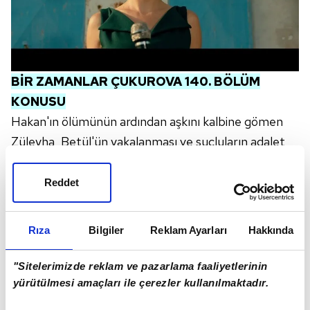
BİR ZAMANLAR ÇUKUROVA 140. BÖLÜM
KONUSU
Hakan'ın ölümünün ardından aşkını kalbine gömen
Züleyha, Betül'ün yakalanması ve suçluların adalet
önünde hesap vermesi için harekete geçer. Şermin
cinayetin ardından bir çıkış yolu ararken, Abdülkadir
Reddet
ve Vahap saklanmaya çalışan Betül'ü alıkoyar.
Abdülkadir sınırı geçebilmek için Betül'ü kullanmaya
Rıza
Bilgiler
Reklam Ayarları
Hakkında
karar verir.
Züleyha, Hakan'dan kalan mirası fakir halka
"Sitelerimizde reklam ve pazarlama faaliyetlerinin
dağıtacağını açıkladığında Çukurova halkı sevince
yürütülmesi amaçları ile çerezler kullanılmaktadır.
boğulur. Hakan'ın Çukurova dışındaki tüm serveti de