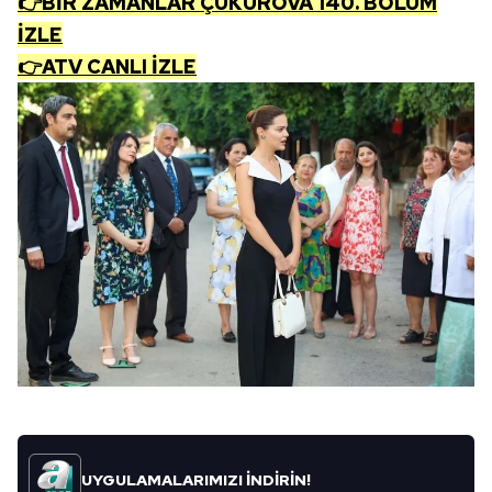
👉BİR ZAMANLAR ÇUKUROVA 140. BÖLÜM
İZLE
👉ATV CANLI İZLE
UYGULAMALARIMIZI İNDİRİN!