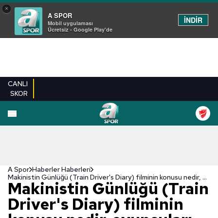
×
A SPOR
İNDİR
Mobil uygulaması
Ücretsiz - Google Play'de
CANLI
SKOR
A Spor
Haberler Haberleri
Makinistin Günlüğü (Train Driver's Diary) filminin konusu nedir, oyuncuları kimler?
Makinistin Günlüğü (Train
Driver's Diary) filminin