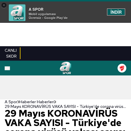
×
A SPOR
İNDİR
Mobil uygulaması
Ücretsiz - Google Play'de
CANLI
SKOR
A Spor
Haberler Haberleri
29 Mayıs KORONAVİRÜS VAKA SAYISI - Türkiye'de corona virüsü vakası sayısı kaç oldu? Sağlık Bakanı Fahrettin Koca açıkladı (Türkiye Günlük Koronavirüs Tablosu - 29 Mayıs 2022)
29 Mayıs KORONAVİRÜS
VAKA SAYISI - Türkiye'de