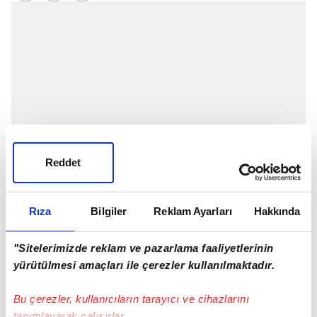
Reddet
Rıza
Bilgiler
Reklam Ayarları
Hakkında
Sağlık Bakanı Fahrettin Koca, '
Türkiye
Günlük
"Sitelerimizde reklam ve pazarlama faaliyetlerinin
Koronavirüs Tablosu'nu açıkladı. Tabloya göre 29
yürütülmesi amaçları ile çerezler kullanılmaktadır.
Mayıs 2022 tarihinde yapılan 129 bin 961 corona
Bu çerezler, kullanıcıların tarayıcı ve cihazlarını
virüsü testinde günlük vaka sayısı 864 olarak
tanımlayarak çalışırlar.