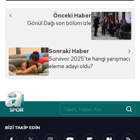
toplumu hizmetlerinin sunulması amacıyla
kullanılmaktadır. Diğer çerezler, sitemizin daha işlevsel
Önceki Haber
kılınması ve kişiselleştirilmesi ve sizlere yönelik
Gönül Dağı son bölüm izle
reklam/pazarlama faaliyetlerinin yapılması, amaçlarıyla
sınırlı olarak açık rızanız dahilinde kullanılacaktır.
Çerezlere ilişkin tercihlerinizi aşağıda yer alan panel
Sonraki Haber
vasıtasıyla belirleyebilirsiniz. Çerezlere ilişkin detaylı bilgi
Survivor 2025'te hangi yarışmacı
için Ayarlar butonuna tıklayabilir,
Çerez Bilgilendirme
eleme adayı oldu?
Metnimizi
ziyaret edebilirsiniz.
6698 sayılı Kişisel Verilerin Korunması Kanunu uyarınca
hazırlanmış Aydınlatma Metnimizi okumak ve sitemizde
ilgili mevzuata uygun olarak kullanılan çerezlerle ilgili bilgi
almak için lütfen
tıklayınız
.
BIZI TAKIP EDIN