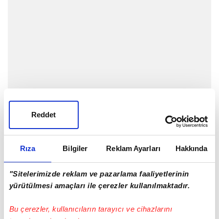
Reddet
Rıza
Bilgiler
Reklam Ayarları
Hakkında
Milli Piyango'nun düzenlediği Çılgın
Sayısal
Loto
'nun 18 Mayıs 2022 Çarşamba günü çekilişi
"Sitelerimizde reklam ve pazarlama faaliyetlerinin
gerçekleştirilecek. Şans oyunları sevenler '18 Mayıs
yürütülmesi amaçları ile çerezler kullanılmaktadır.
Sayısal Loto çekiliş sonuçları' araması yapıyor. Çılgın
Bu çerezler, kullanıcıların tarayıcı ve cihazlarını
Sayısal Loto çekilişleri pazartesi, çarşamba ve