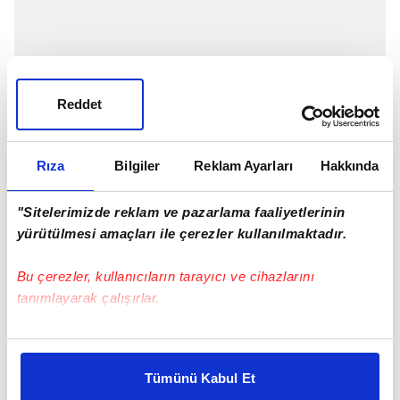
Reddet
Rıza
Bilgiler
Reklam Ayarları
Hakkında
"Sitelerimizde reklam ve pazarlama faaliyetlerinin
yürütülmesi amaçları ile çerezler kullanılmaktadır.
Bu çerezler, kullanıcıların tarayıcı ve cihazlarını
MARS AŞINIR
tanımlayarak çalışırlar.
İngiliz yerbilim şirketi Searcher'ın başkan yardımcısı
Bu çerezlere izin vermeniz halinde sizlere özel
olan Hodgkins, "kapının" erozyondan kaynaklandığını
kişiselleştirilmiş reklamlar sunabilir, sayfalarımızda sizlere
düşünüyor. Kayanın üzerinde, solda eğimli, sağda
Tümünü Kabul Et
daha iyi reklam deneyimi yaşatabiliriz. Bunu yaparken
daha yüksekte, tabaka adı verilen kayalık katmanlar