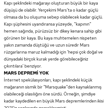
Kapı şeklindeki mağarayı oluşturan büyük bir kaya
Çerezlere ilişkin tercihlerinizi aşağıda yer alan panel
düşüşü de olabilir. Yerçekimi Mars'ta o kadar güçlü
vasıtasıyla belirleyebilirsiniz. Çerezlere ilişkin detaylı bilgi
olmasa da bu oluşuma sebep olabilecek kadar güçlü.
için Ayarlar butonuna tıklayabilir,
Çerez Bilgilendirme
Kapı şüphesini uyandıransa yüzeyde, "kapının"
Metnimizi
ziyaret edebilirsiniz.
hemen sağında, pürüzsüz bir dikey kenara sahip gibi
görünen bir kaya. Bu kaya muhtemelen nispeten
6698 sayılı Kişisel Verilerin Korunması Kanunu uyarınca
hazırlanmış Aydınlatma Metnimizi okumak ve sitemizde
yakın zamanda düştüğü ve uzun süredir Mars
ilgili mevzuata uygun olarak kullanılan çerezlerle ilgili bilgi
rüzgarlarına maruz kalmadığı için 'hepsi çok doğal ve
almak için lütfen
tıklayınız
.
dünyadaki birçok kurak yerde görebileceğiniz
çıkıntılara' benziyor.
MARS DEPREMİ YOK
İnternet spekülasyonları, kapı şeklindeki küçük
mağaranın sismik bir "Marsquake"den kaynaklanmış
olabileceği olasılığını öne sürdü. Örneğin, şimdiye
kadar kaydedilen en büyük Mars depremlerinden ikisi
2021'in sonlarında gerçekleşmişti.