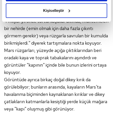
amacımızın size daha iyi bir reklam deneyimi sunmak
görülebilir. Hodgkins "Bunlar, öne çıkan daha sert
olduğunu ve sizlere en iyi içerikleri sunabilmek adına
Kişiselleştir
kumlu yataklara sahip silt yataklardır" diyor ve "Belki
elimizden gelen çabayı gösterdiğimizi ve bu noktada,
reklamların maliyetlerimizi karşılamak noktasında tek gelir
4 milyar yıl önce tortul koşullar altında, muhtemelen
kalemimiz olduğunu sizlere hatırlatmak isteriz.
bir nehirde (emin olmak için daha fazla çıkıntı
görmem gerekir) veya rüzgarla savrulan bir kumulda
Her halükârda, kullanıcılar, bu çerezlere izin vermedikleri
birikmişlerdi." diyerek tartışmalara nokta koyuyor.
takdirde, kullanıcılara hedefli reklamlar
Mars rüzgarları, yüzeyde açığa çıktıklarından beri
gösterilmeyecektir."
oradaki kaya ve toprak tabakalarını aşındırdı ve
Sizlere daha iyi bir hizmet sunabilmek için İnternet
görüntüler "kapının" içinde bile bunun izlerini ortaya
Sitemizde kendimize ve üçüncü kişilere ait çerezler
koyuyor.
kullanılmaktadır. Bu çerezler vasıtasıyla çeşitli kişisel
Görüntüde ayrıca birkaç doğal dikey kırık da
verileriniz işlenmekte olup gerekli olan çerezler bilgi
toplumu hizmetlerinin sunulması amacıyla
görülebiliyor; bunların arasında, kayaların Mars'ta
kullanılmaktadır. Diğer çerezler, sitemizin daha işlevsel
havalanma biçiminden kaynaklanan kırıklar ve dikey
kılınması ve kişiselleştirilmesi ve sizlere yönelik
çatlakların katmanlarla kesiştiği yerde küçük mağara
reklam/pazarlama faaliyetlerinin yapılması, amaçlarıyla
veya "kapı" oluşmuş gibi görünüyor.
sınırlı olarak açık rızanız dahilinde kullanılacaktır.