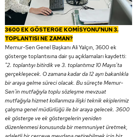
3600 EK GÖSTERGE KOMİSYONU'NUN 3.
TOPLANTISI NE ZAMAN?
Memur-Sen Genel Başkanı Ali Yalçın, 3600 ek
gösterge toplantısına dair şu açıklamaları kaydetti:
"2. toplantıyı bitirdik ve 3. toplantımız 10 Mayıs'ta
gerçekleşecek. O zamana kadar da 12 ayrı bakanlıkla
bir araya gelme süreci olacak. Bu süreçte Memur-
Sen'in mutfağıyla toplu sözleşme mevzuat
mutfağıyla hizmet kollarımıza ilişki teknik ekiplerimiz
çalışma genel müdürlüğü ile bir araya gelecek. 3600
ek gösterge ve ek göstergelerin yeniden
düzenlenmesi konusunda bir memnuniyet üretmek,
adaletli bir çerçeve meydana getirebilmek için biz