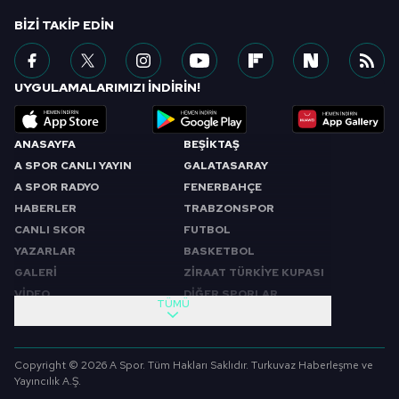
BIZI TAKIP EDIN
UYGULAMALARIMIZI İNDİRİN!
ANASAYFA
BEŞİKTAŞ
A SPOR CANLI YAYIN
GALATASARAY
A SPOR RADYO
FENERBAHÇE
HABERLER
TRABZONSPOR
CANLI SKOR
FUTBOL
YAZARLAR
BASKETBOL
GALERİ
ZİRAAT TÜRKİYE KUPASI
VİDEO
DİĞER SPORLAR
TÜMÜ
PROGRAMLAR
VIDEO
SABAH SPORU
FUTBOL
Copyright © 2026 A Spor. Tüm Hakları Saklıdır. Turkuvaz Haberleşme ve
SPOR GÜNDEMİ
BASKETBOL
Yayıncılık A.Ş.