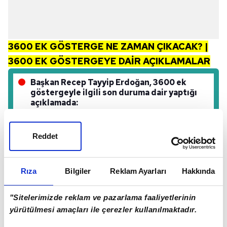
3600 EK GÖSTERGE NE ZAMAN ÇIKACAK? |
3600 EK GÖSTERGEYE DAİR AÇIKLAMALAR
Başkan Recep Tayyip Erdoğan, 3600 ek
göstergeyle ilgili son duruma dair yaptığı
açıklamada:
"Lisans mezunu hemşirelerimizin 3600 ek gösterge
Reddet
kapsamına alınması başta olmak üzere mali
iyileştirmelerin emekliliğe de yansıması konusuydu.
Sağlık çalışanları dışında da önemli bir kesimi
Rıza
Bilgiler
Reklam Ayarları
Hakkında
ilgilendiren 3600 ek gösterge meselesini yıl
bitmeden neticelendirmekte kararlı olduğumuzun
"Sitelerimizde reklam ve pazarlama faaliyetlerinin
yürütülmesi amaçları ile çerezler kullanılmaktadır.
altını bir kez daha çizmek istiyorum" ifadelerini