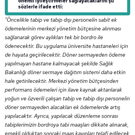
önemli iyileştirmeler sağlayacaklarını şu
sözlerle ifade etti:
verileriniz işlenmekte olup gerekli olan çerezler bilgi
toplumu hizmetlerinin sunulması amacıyla
"Öncelikle tabip ve tabip dışı personelin sabit ek
kullanılmaktadır. Diğer çerezler, sitemizin daha işlevsel
ödemelerinin merkezi yönetim bütçesine alınması
kılınması ve kişiselleştirilmesi ve sizlere yönelik
reklam/pazarlama faaliyetlerinin yapılması, amaçlarıyla
sağlanarak görev aylıkları tek bir bordro ile
sınırlı olarak açık rızanız dahilinde kullanılacaktır.
ödenecektir. Bu uygulama üniversite hastaneleri için
de hayata geçirilecektir. Döner sermayeden ödeme
Çerezlere ilişkin tercihlerinizi aşağıda yer alan panel
yapılmayan hastane kalmayacak şekilde Sağlık
vasıtasıyla belirleyebilirsiniz. Çerezlere ilişkin detaylı bilgi
Bakanlığı döner sermaye dağıtım sistemi daha etkin
için Ayarlar butonuna tıklayabilir,
Çerez Bilgilendirme
Metnimizi
ziyaret edebilirsiniz.
hale getirilecektir. Merkezi yönetim bütçesinden
performans ödemeleri için ilave kaynak aktarılarak
6698 sayılı Kişisel Verilerin Korunması Kanunu uyarınca
yoğun ve özverili çalışan tabip ve tabip dışı personelin
hazırlanmış Aydınlatma Metnimizi okumak ve sitemizde
döner sermayeden alacakları ek ödemelerde artış
ilgili mevzuata uygun olarak kullanılan çerezlerle ilgili bilgi
almak için lütfen
tıklayınız
.
yapılacaktır. Ayrıca, yapılacak düzenleme sonrası
tabiplerimizin bordroya tabi maaşları dikkate alınarak,
emekli olduktan sonraki maaş kayıpları telafi edilecek