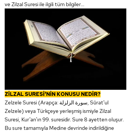
ve Zilzal Suresi ile ilgili tüm bilgiler...
ZİLZAL SURESİ'NİN KONUSU NEDİR?
Zelzele Suresi (Arapça: سورة الزلزلة, Sūrat'ul
Zelzele) veya Türkçeye yerleşmiş ismiyle Zilzal
Suresi, Kur'an'ın 99. suresidir. Sure 8 ayetten oluşur.
Bu sure tamamıyla Medine devrinde indirildiğine