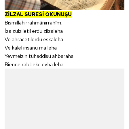
ZİLZAL SURESİ OKUNUŞU
Bismillahirrahmânirrahîm.
İza zülziletil erdu zilzaleha
Ve ahracetilerdu eskaleha
Ve kalel insanü ma leha
Yevmeizin tühaddisü ahbaraha
Bienne rabbeke evha leha