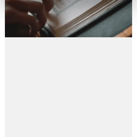
kalemimiz olduğunu sizlere hatırlatmak isteriz.
Her halükârda, kullanıcılar, bu çerezlere izin vermedikleri
takdirde, kullanıcılara hedefli reklamlar
gösterilmeyecektir."
Sizlere daha iyi bir hizmet sunabilmek için İnternet
Sitemizde kendimize ve üçüncü kişilere ait çerezler
kullanılmaktadır. Bu çerezler vasıtasıyla çeşitli kişisel
verileriniz işlenmekte olup gerekli olan çerezler bilgi
toplumu hizmetlerinin sunulması amacıyla
kullanılmaktadır. Diğer çerezler, sitemizin daha işlevsel
kılınması ve kişiselleştirilmesi ve sizlere yönelik
reklam/pazarlama faaliyetlerinin yapılması, amaçlarıyla
sınırlı olarak açık rızanız dahilinde kullanılacaktır.
Çerezlere ilişkin tercihlerinizi aşağıda yer alan panel
vasıtasıyla belirleyebilirsiniz. Çerezlere ilişkin detaylı bilgi
için Ayarlar butonuna tıklayabilir,
Çerez Bilgilendirme