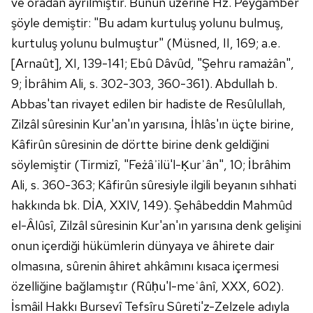
ve oradan ayrılmıştır. Bunun üzerine Hz. Peygamber
şöyle demiştir: "Bu adam kurtuluş yolunu bulmuş,
kurtuluş yolunu bulmuştur" (Müsned, II, 169; a.e.
[Arnaût], XI, 139-141; Ebû Dâvûd, "Şehru ramażân",
9; İbrâhim Ali, s. 302-303, 360-361). Abdullah b.
Abbas'tan rivayet edilen bir hadiste de Resûlullah,
Zilzâl sûresinin Kur'an'ın yarısına, İhlâs'ın üçte birine,
Kâfirûn sûresinin de dörtte birine denk geldiğini
söylemiştir (Tirmizî, "Feżâʾilü'l-Ḳurʾân", 10; İbrâhim
Ali, s. 360-363; Kâfirûn sûresiyle ilgili beyanın sıhhati
hakkında bk. DİA, XXIV, 149). Şehâbeddin Mahmûd
el-Âlûsî, Zilzâl sûresinin Kur'an'ın yarısına denk gelişini
onun içerdiği hükümlerin dünyaya ve âhirete dair
olmasına, sûrenin âhiret ahkâmını kısaca içermesi
özelliğine bağlamıştır (Rûḥu'l-meʿânî, XXX, 602).
İsmâil Hakkı Bursevî Tefsîru Sûreti'z-Zelzele adıyla