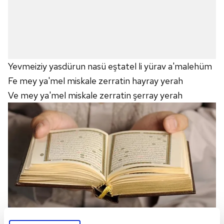
Yevmeiziy yasdürun nasü eştatel li yürav a'malehüm
Fe mey ya'mel miskale zerratin hayray yerah
Ve mey ya'mel miskale zerratin şerray yerah
ZİLZAL SURESİ TÜRKÇE MEALİ