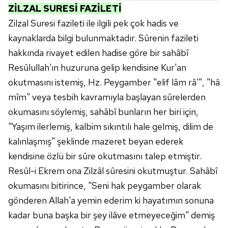
Metnimizi
ziyaret edebilirsiniz.
ZİLZAL SURESİ FAZİLETİ
Zilzal Suresi fazileti ile ilgili pek çok hadis ve
6698 sayılı Kişisel Verilerin Korunması Kanunu uyarınca
kaynaklarda bilgi bulunmaktadır. Sûrenin fazileti
hazırlanmış Aydınlatma Metnimizi okumak ve sitemizde
hakkında rivayet edilen hadise göre bir sahâbî
ilgili mevzuata uygun olarak kullanılan çerezlerle ilgili bilgi
Resûlullah'ın huzuruna gelip kendisine Kur'an
almak için lütfen
tıklayınız
.
okutmasını istemiş, Hz. Peygamber "elif lâm râ'", "hâ
mîm" veya tesbih kavramıyla başlayan sûrelerden
okumasını söylemiş, sahâbî bunların her biri için,
"Yaşım ilerlemiş, kalbim sıkıntılı hale gelmiş, dilim de
kalınlaşmış" şeklinde mazeret beyan ederek
kendisine özlü bir sûre okutmasını talep etmiştir.
Resûl-i Ekrem ona Zilzâl sûresini okutmuştur. Sahâbî
okumasını bitirince, "Seni hak peygamber olarak
gönderen Allah'a yemin ederim ki hayatımın sonuna
kadar buna başka bir şey ilâve etmeyeceğim" demiş