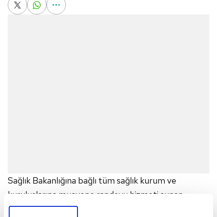
Sağlık Bakanlığına bağlı tüm sağlık kurum ve
kuruluşlarına muayene randevu hizmeti sunan
Merkezi Hekim Randevu Sistemi
(
MHRS
) ya da