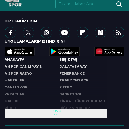
BIZI TAKIP EDIN
UYGULAMALARIMIZI İNDİRİN!
ANASAYFA
BEŞİKTAŞ
A SPOR CANLI YAYIN
GALATASARAY
A SPOR RADYO
FENERBAHÇE
HABERLER
TRABZONSPOR
CANLI SKOR
FUTBOL
YAZARLAR
BASKETBOL
GALERİ
ZİRAAT TÜRKİYE KUPASI
VİDEO
DİĞER SPORLAR
TÜMÜ
PROGRAMLAR
VIDEO
SABAH SPORU
FUTBOL