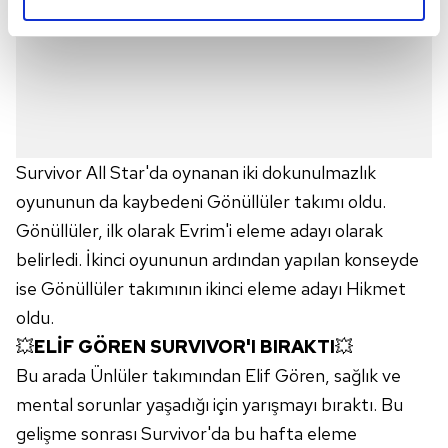
elimizden gelen çabayı gösterdiğimizi ve bu noktada,
reklamların maliyetlerimizi karşılamak noktasında tek gelir
kalemimiz olduğunu sizlere hatırlatmak isteriz.
Her halükârda, kullanıcılar, bu çerezlere izin vermedikleri
takdirde, kullanıcılara hedefli reklamlar
gösterilmeyecektir."
Survivor All Star'da oynanan iki dokunulmazlık
Sizlere daha iyi bir hizmet sunabilmek için İnternet
oyununun da kaybedeni Gönüllüler takımı oldu.
Sitemizde kendimize ve üçüncü kişilere ait çerezler
Gönüllüler, ilk olarak Evrim'i eleme adayı olarak
kullanılmaktadır. Bu çerezler vasıtasıyla çeşitli kişisel
belirledi. İkinci oyununun ardından yapılan konseyde
verileriniz işlenmekte olup gerekli olan çerezler bilgi
ise Gönüllüler takımının ikinci eleme adayı Hikmet
toplumu hizmetlerinin sunulması amacıyla
oldu.
kullanılmaktadır. Diğer çerezler, sitemizin daha işlevsel
kılınması ve kişiselleştirilmesi ve sizlere yönelik
💥
ELİF GÖREN SURVIVOR'I BIRAKTI
💥
reklam/pazarlama faaliyetlerinin yapılması, amaçlarıyla
Bu arada Ünlüler takımından Elif Gören, sağlık ve
sınırlı olarak açık rızanız dahilinde kullanılacaktır.
mental sorunlar yaşadığı için yarışmayı bıraktı. Bu
gelişme sonrası Survivor'da bu hafta eleme
Çerezlere ilişkin tercihlerinizi aşağıda yer alan panel