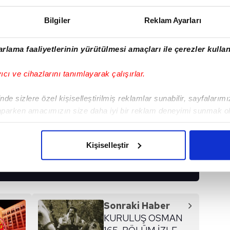
Bilgiler
Reklam Ayarları
veya Alo 182 çağrı merkezi numarasından
rlama faaliyetlerinin yürütülmesi amaçları ile çerezler kullan
 İnternet üzerinden randevu alacak kişilerin MHRS
yıcı ve cihazlarını tanımlayarak çalışırlar.
#MHRS
de sizlere özel kişiselleştirilmiş reklamlar sunabilir, sayfalarım
aparken amacımızın size daha iyi bir reklam deneyimi sunmak ol
imizden gelen çabayı gösterdiğimizi ve bu noktada, reklamların ma
olduğunu sizlere hatırlatmak isteriz.
I
Kişiselleştir
çerezlere izin vermedikleri takdirde, kullanıcılara hedefli reklaml
abilmek için İnternet Sitemizde kendimize ve üçüncü kişilere ait 
isel verileriniz işlenmekte olup gerekli olan çerezler bilgi toplum
Sonraki Haber
 çerezler, sitemizin daha işlevsel kılınması ve kişiselleştirilmes
KURULUŞ OSMAN
 yapılması, amaçlarıyla sınırlı olarak açık rızanız dahilinde kulla