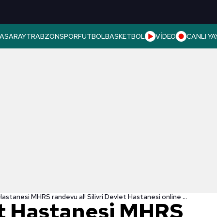
ASARAY
TRABZONSPOR
FUTBOL
BASKETBOL
VİDEO
CANLI YA
Silivri Devlet Hastanesi MHRS randevu al! Silivri Devlet Hastanesi online randevu için tıklayın...
let Hastanesi MHRS