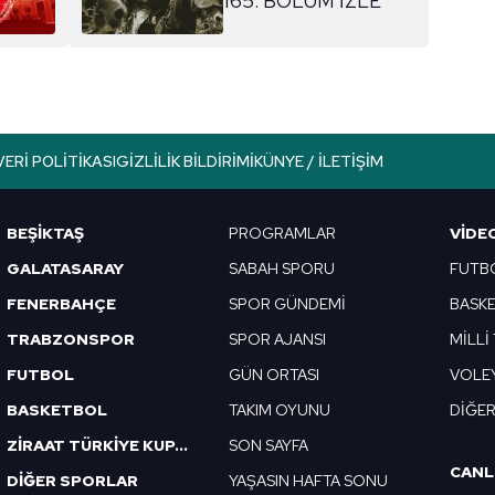
165. BÖLÜM İZLE
aşağıda yer alan panel vasıtasıyla belirleyebilirsiniz. Çerezlere iliş
lgilendirme Metnimizi
ziyaret edebilirsiniz.
Korunması Kanunu uyarınca hazırlanmış Aydınlatma Metnimizi okum
 çerezlerle ilgili bilgi almak için lütfen
tıklayınız
.
VERI POLITIKASI
GIZLILIK BILDIRIMI
KÜNYE / İLETIŞIM
BEŞİKTAŞ
PROGRAMLAR
VIDE
GALATASARAY
SABAH SPORU
FUTB
FENERBAHÇE
SPOR GÜNDEMİ
BASK
TRABZONSPOR
SPOR AJANSI
MİLLİ
FUTBOL
GÜN ORTASI
VOLE
BASKETBOL
TAKIM OYUNU
DİĞE
ZİRAAT TÜRKİYE KUPASI
SON SAYFA
CANL
DİĞER SPORLAR
YAŞASIN HAFTA SONU