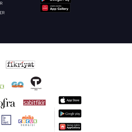
OR
BER