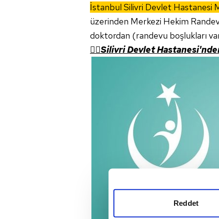
İstanbul Silivri Devlet Hastanesi
üzerinden Merkezi Hekim Randevu
doktordan (randevu boşlukları vars
👉🏼Silivri Devlet Hastanesi'nde
Reddet