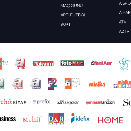
A SP
MAÇ GÜNÜ
A HA
ARTI FUTBOL
ATV
90+1
A2TV