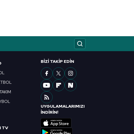
kin detaylı bilgi için Ayarlar
ak ve sitemizde ilgili
BIZI TAKIP EDIN
O
OL
ETBOL
 TAKIM
YBOL
UYGULAMALARIMIZI
R
İNDİRİN!
I TV