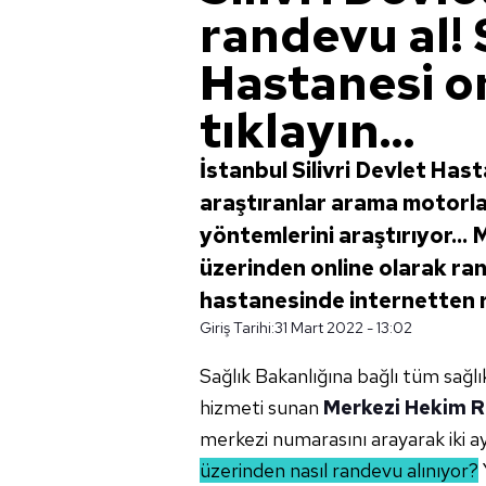
randevu al! S
Hastanesi on
tıklayın...
İstanbul Silivri Devlet Has
araştıranlar arama motorla
yöntemlerini araştırıyor..
üzerinden online olarak r
hastanesinde internetten ra
Giriş Tarihi:
31 Mart 2022 - 13:02
Sağlık Bakanlığına bağlı tüm sağ
hizmeti sunan
Merkezi Hekim R
merkezi numarasını arayarak iki 
üzerinden nasıl randevu alınıyor?