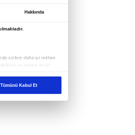
Hakkında
ılmaktadır.
ızda sizlere daha iyi reklam
duğunu ve sizlere en iyi
liyetlerimizi karşılamak
Tümünü Kabul Et
ar gösterilmeyecektir."
çerezler kullanılmaktadır. Bu
u hizmetlerinin sunulması
i ve sizlere yönelik
nılacaktır.