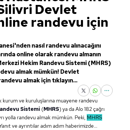
ilivri Devlet
line randevu için
tanesi'nden nasıl randevu alınacağını
rında online olarak randevu almanın
. Merkezi Hekim Randevu Sistemi (MHRS)
andevu almak mümkün! Devlet
ndevu almak için tıklayın...
lık kurum ve kuruluşlarına muayene randevu
andevu Sistemi
(
MHRS
) ya da Alo 182 çağrı
ayrı yolla randevu almak mümkün. Peki,
MHRS
Yanıt ve ayrıntılar adım adım haberimizde...