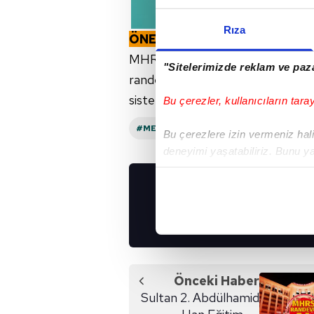
Rıza
ÖNEMLİ BİLGİ👀
MHRS internet sitesi üzerinden 
"Sitelerimizde reklam ve paza
randevular iki yolla alınabiliyor.
sistemine kayıt olması gerekiyor.
Bu çerezler, kullanıcıların tara
#MERKEZI HEKIM RANDEVU SISTEMI
Bu çerezlere izin vermeniz halin
deneyimi yaşatabiliriz. Bunu y
içerikleri sunabilmek adına el
noktasında tek gelir kalemimiz 
UYGULAMALARIMIZ
İNDİRİN!
Her halükârda, kullanıcılar, bu 
Sizlere daha iyi bir hizmet sun
çerezler vasıtasıyla çeşitli kiş
Önceki Haber
amacıyla kullanılmaktadır. Diğer
Sultan 2. Abdülhamid
reklam/pazarlama faaliyetlerinin