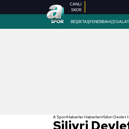
CANLI
SKOR
BEŞİKTAŞ
FENERBAHÇE
GALAT
A Spor
Haberler Haberleri
Silivri Dev