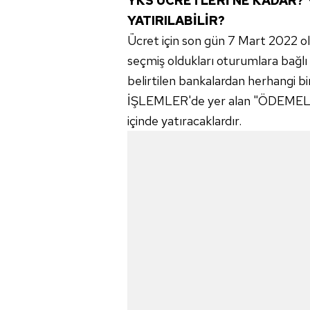
YKS ÜCRETLERİ NE KADAR?
YATIRILABİLİR?
Ücret için son gün 7 Mart 2022 o
seçmiş oldukları oturumlara bağlı 
belirtilen bankalardan herhangi b
İŞLEMLER'de yer alan "ÖDEMELER" 
içinde yatıracaklardır.