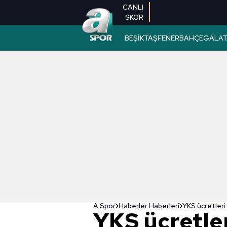
CANLI
SKOR
BEŞİKTAŞ
FENERBAHÇE
GALAT
A Spor
Haberler Haberleri
YKS ücretleri
YKS ücretle