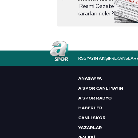
Resmi Gazete
kararları neler?
RSS
YAYIN AKIŞI
FREKANSLAR
ANASAYFA
A SPOR CANLI YAYIN
A SPOR RADYO
HABERLER
CANLI SKOR
YAZARLAR
GALERİ