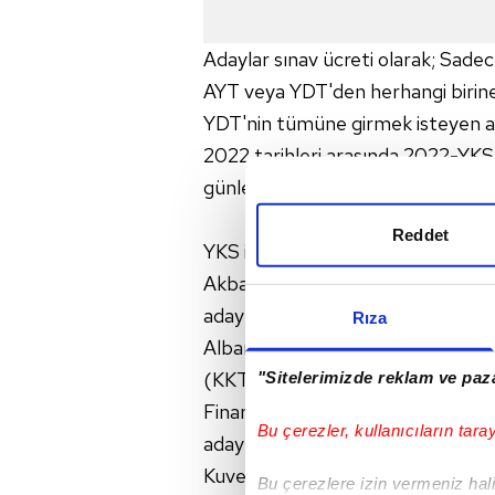
Adaylar sınav ücreti olarak; Sadec
AYT veya YDT'den herhangi birin
YDT'nin tümüne girmek isteyen ad
2022 tarihleri arasında 2022-YK
günlerinde (16-17 Mart 2022 tari
Reddet
YKS için ücretler, ÖSYM'nin inter
Akbank'ın tüm şubeleri, ATM ve 
adaylar hariç)
Rıza
Albaraka Türk Katılım Bankası'nın
(KKTC'den başvuracak adaylar ha
"Sitelerimizde reklam ve paza
Finansbank'ın tüm şubeleri, ATM 
Bu çerezler, kullanıcıların tara
adaylar hariç)
Kuveyt Türk Katılım Bankası'nın t
Bu çerezlere izin vermeniz halin