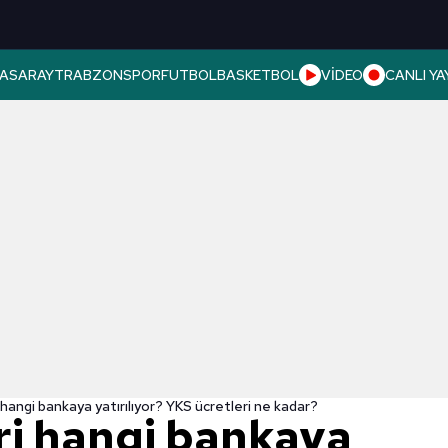
ASARAY
TRABZONSPOR
FUTBOL
BASKETBOL
VİDEO
CANLI YA
 hangi bankaya yatırılıyor? YKS ücretleri ne kadar?
ri hangi bankaya