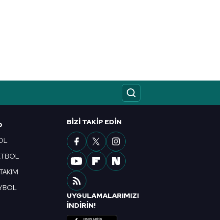
BIZI TAKIP EDIN
O
OL
ETBOL
 TAKIM
YBOL
UYGULAMALARIMIZI
R
İNDİRİN!