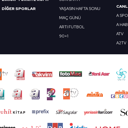
CANL
DİĞER SPORLAR
YAŞASIN HAFTA SONU
A SP
MAÇ GÜNÜ
A HA
ARTI FUTBOL
ATV
90+1
A2TV