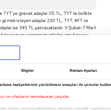
e TYT'ye girecek adaylar 115 TL, TYT ile birlikte
e girmek isteyen adaylar 230 TL, TYT, AYT ve
aylar ise 345 TL yatıracaklardır. 11 Şubat-7 Mart
S başvurusunu yapmayan adaylar, geç başvuru
hinde) 2022-YKS başvurularını yapabilecekler.
net sitesinde belirlediği bankalara ödenecek;
internet bankacılığı (KKTC'den başvuracak
Bilgiler
Reklam Ayarları
 tüm şubeleri, ATM ve internet bankacılığı
riç
rlama faaliyetlerinin yürütülmesi amaçları ile çerezler kullan
ve internet bankacılığı (KKTC'den başvuracak
yıcı ve cihazlarını tanımlayarak çalışırlar.
üm şubeleri, ATM ve internet bankacılığı
de sizlere özel kişiselleştirilmiş reklamlar sunabilir, sayfalarım