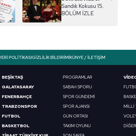
Sandık Kokusu 15.
BÖLÜM İZLE
VERI POLITIKASI
GIZLILIK BILDIRIMI
KÜNYE / İLETIŞIM
BEŞİKTAŞ
PROGRAMLAR
VIDE
GALATASARAY
SABAH SPORU
FUTB
FENERBAHÇE
SPOR GÜNDEMİ
BASK
TRABZONSPOR
SPOR AJANSI
MİLLİ
FUTBOL
GÜN ORTASI
VOLE
BASKETBOL
TAKIM OYUNU
DİĞE
ZİRAAT TÜRKİYE KUPASI
SON SAYFA