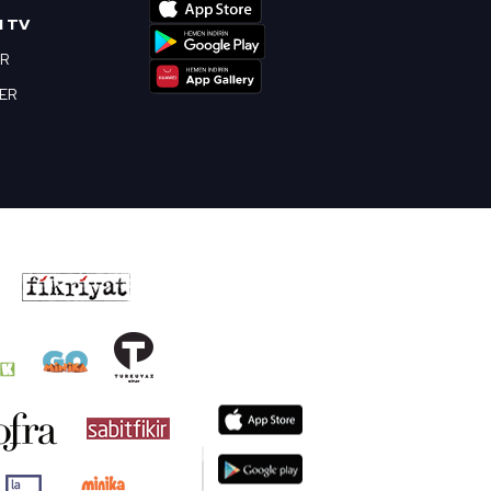
I TV
OR
BER