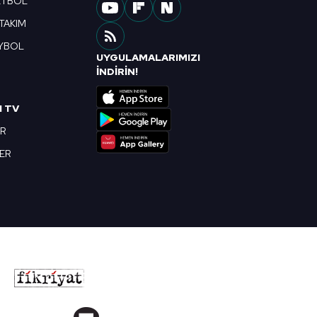
ETBOL
 TAKIM
YBOL
UYGULAMALARIMIZI
R
İNDİRİN!
I TV
OR
BER