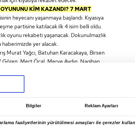
ak için kıyasıya rekabet edecek.
OYUNUNU KİM KAZANDI? 7 MART
tisinin heyecanı yaşanmaya başlandı. Kıyasıya
me partisine katılacak ilk 4 isim belli oldu.
lık oyunu rekabeti yaşanacak. Dokunulmazlık
 haberimizde yer alacak.
arış Murat Yağcı, Batuhan Karacakaya, Birsen
if Gören, Mert Öcal, Merve Aydın, Nagihan
ıldırım, Bora Edin, Gizem Memiç, Parviz
aki, Ardahan Uzkanbaş, Berkan Karabulut, Berna
Keser, Hikmet Tuğsuz, Nisa Bölükbaşı, Ogeday
 Yasin Obuz, Ayşe Yüksel
Bilgiler
Reklam Ayarları
rlama faaliyetlerinin yürütülmesi amaçları ile çerezler kullan