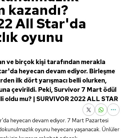
m kazandı?
2 All Star'da
lık oyunu
n ve birçok kişi tarafından merakla
Star'da heyecan devam ediyor. Birleşme
rden ilk dört yarışmacı belli olurken,
a çevirildi. Peki, Survivor 7 Mart ödül
lli oldu mu? | SURVIVOR 2022 ALL STAR
r'da heyecan devam ediyor. 7 Mart Pazartesi
dokunulmazlık oyunu heyecanı yaşanacak. Ünlüler