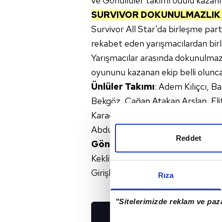
ve Gönüllüler takımı ödülü kazanm
SURVIVOR DOKUNULMAZLIK 
Survivor All Star'da birleşme par
rekabet eden yarışmacılardan birleş
Yarışmacılar arasında dokunulmaz
oyununu kazanan ekip belli olunca
Ünlüler Takımı
: Adem Kılıçcı, B
Bekgöz, Çağan Atakan Arslan, El
Karadere, Sema Aydemir, Sercan Y
Abdullayev
Reddet
Gönüllüler Takımı
: Anıl Berk B
Keklikler, Evrim Keklik, Gökhan 
Girişken, Seda Ocak, Sude Burcu,
Rıza
"Sitelerimizde reklam ve paza