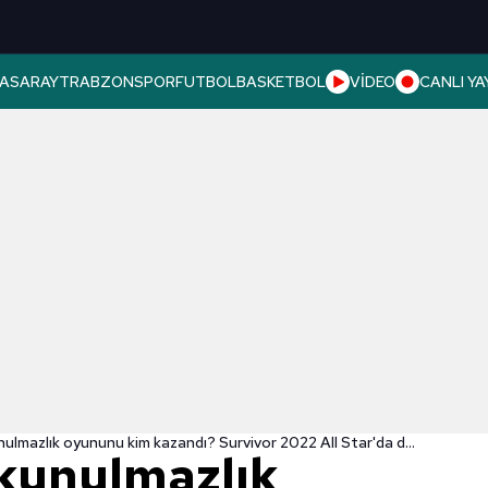
ASARAY
TRABZONSPOR
FUTBOL
BASKETBOL
VİDEO
CANLI YA
Survivor dokunulmazlık oyununu kim kazandı? Survivor 2022 All Star'da dokunulmazlık oyunu heyecanı!
kunulmazlık