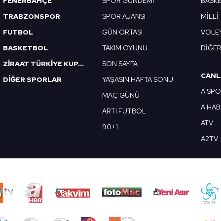
FENERBAHÇE
SPOR GÜNDEMİ
BASK
TRABZONSPOR
SPOR AJANSI
MİLLİ
FUTBOL
GÜN ORTASI
VOLE
BASKETBOL
TAKIM OYUNU
DİĞE
ZİRAAT TÜRKİYE KUPASI
SON SAYFA
CANL
DİĞER SPORLAR
YAŞASIN HAFTA SONU
A SP
MAÇ GÜNÜ
A HA
ARTI FUTBOL
ATV
90+1
A2TV