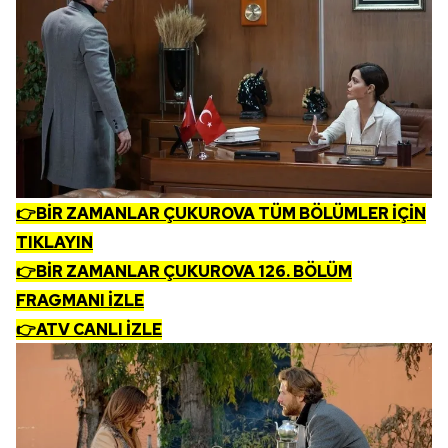
Metnimizi
ziyaret edebilirsiniz.
6698 sayılı Kişisel Verilerin Korunması Kanunu uyarınca
hazırlanmış Aydınlatma Metnimizi okumak ve sitemizde
ilgili mevzuata uygun olarak kullanılan çerezlerle ilgili bilgi
almak için lütfen
tıklayınız
.
👉BİR ZAMANLAR ÇUKUROVA TÜM BÖLÜMLER İÇİN
TIKLAYIN
👉BİR ZAMANLAR ÇUKUROVA 126. BÖLÜM
FRAGMANI İZLE
👉ATV CANLI İZLE