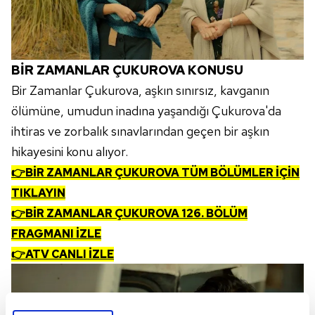
BİR ZAMANLAR ÇUKUROVA KONUSU
Bir Zamanlar Çukurova, aşkın sınırsız, kavganın
ölümüne, umudun inadına yaşandığı Çukurova'da
ihtiras ve zorbalık sınavlarından geçen bir aşkın
hikayesini konu alıyor.
👉BİR ZAMANLAR ÇUKUROVA TÜM BÖLÜMLER İÇİN
TIKLAYIN
👉BİR ZAMANLAR ÇUKUROVA 126. BÖLÜM
FRAGMANI İZLE
👉ATV CANLI İZLE