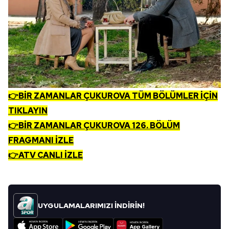
👉BİR ZAMANLAR ÇUKUROVA TÜM BÖLÜMLER İÇİN
TIKLAYIN
👉BİR ZAMANLAR ÇUKUROVA 126. BÖLÜM
FRAGMANI İZLE
👉ATV CANLI İZLE
UYGULAMALARIMIZI İNDİRİN!