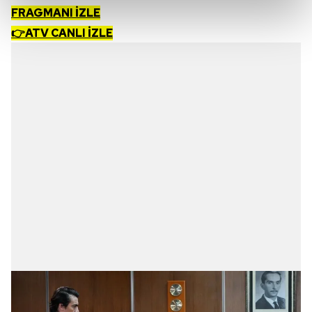
kalemimiz olduğunu sizlere hatırlatmak isteriz.
FRAGMANI İZLE
👉ATV CANLI İZLE
Her halükârda, kullanıcılar, bu çerezlere izin vermedikleri
takdirde, kullanıcılara hedefli reklamlar
gösterilmeyecektir."
Sizlere daha iyi bir hizmet sunabilmek için İnternet
Sitemizde kendimize ve üçüncü kişilere ait çerezler
kullanılmaktadır. Bu çerezler vasıtasıyla çeşitli kişisel
verileriniz işlenmekte olup gerekli olan çerezler bilgi
toplumu hizmetlerinin sunulması amacıyla
kullanılmaktadır. Diğer çerezler, sitemizin daha işlevsel
kılınması ve kişiselleştirilmesi ve sizlere yönelik
reklam/pazarlama faaliyetlerinin yapılması, amaçlarıyla
sınırlı olarak açık rızanız dahilinde kullanılacaktır.
Çerezlere ilişkin tercihlerinizi aşağıda yer alan panel
vasıtasıyla belirleyebilirsiniz. Çerezlere ilişkin detaylı bilgi
için Ayarlar butonuna tıklayabilir,
Çerez Bilgilendirme