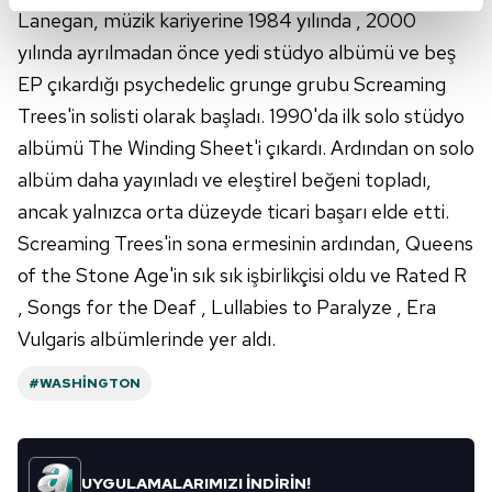
reklamların maliyetlerimizi karşılamak noktasında tek gelir
Lanegan, müzik kariyerine 1984 yılında , 2000
kalemimiz olduğunu sizlere hatırlatmak isteriz.
yılında ayrılmadan önce yedi stüdyo albümü ve beş
EP çıkardığı psychedelic grunge grubu Screaming
Her halükârda, kullanıcılar, bu çerezlere izin vermedikleri
takdirde, kullanıcılara hedefli reklamlar
Trees'in solisti olarak başladı. 1990'da ilk solo stüdyo
gösterilmeyecektir."
albümü The Winding Sheet'i çıkardı. Ardından on solo
albüm daha yayınladı ve eleştirel beğeni topladı,
Sizlere daha iyi bir hizmet sunabilmek için İnternet
ancak yalnızca orta düzeyde ticari başarı elde etti.
Sitemizde kendimize ve üçüncü kişilere ait çerezler
kullanılmaktadır. Bu çerezler vasıtasıyla çeşitli kişisel
Screaming Trees'in sona ermesinin ardından, Queens
verileriniz işlenmekte olup gerekli olan çerezler bilgi
of the Stone Age'in sık sık işbirlikçisi oldu ve Rated R
toplumu hizmetlerinin sunulması amacıyla
, Songs for the Deaf , Lullabies to Paralyze , Era
kullanılmaktadır. Diğer çerezler, sitemizin daha işlevsel
Vulgaris albümlerinde yer aldı.
kılınması ve kişiselleştirilmesi ve sizlere yönelik
reklam/pazarlama faaliyetlerinin yapılması, amaçlarıyla
#WASHINGTON
sınırlı olarak açık rızanız dahilinde kullanılacaktır.
Çerezlere ilişkin tercihlerinizi aşağıda yer alan panel
vasıtasıyla belirleyebilirsiniz. Çerezlere ilişkin detaylı bilgi
UYGULAMALARIMIZI İNDİRİN!