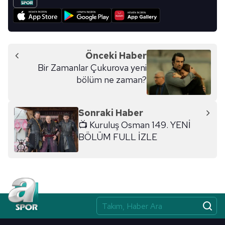
için Ayarlar butonuna tıklayabilir,
Çerez Bilgilendirme
Metnimizi
ziyaret edebilirsiniz.
6698 sayılı Kişisel Verilerin Korunması Kanunu uyarınca
hazırlanmış Aydınlatma Metnimizi okumak ve sitemizde
Önceki Haber
ilgili mevzuata uygun olarak kullanılan çerezlerle ilgili bilgi
Bir Zamanlar Çukurova yeni
almak için lütfen
tıklayınız
.
bölüm ne zaman?
Sonraki Haber
📺 Kuruluş Osman 149. YENİ
BÖLÜM FULL İZLE