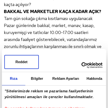
kaçta açılıyor?
BAKKAL VE MARKETLER KAÇA KADAR AÇIK?
Tam gün sokağa çıkma kısıtlaması uygulanacak
Pazar günlerinde bakkal, market, manav, kasap,
kuruyemişçi ve tatlıcılar 10.00-17.00 saatleri
arasında faaliyet gösterebilecek, vatandaşlarımız
zorunlu ihtiyaçlarının karşılanması ile sınırlı olmak ve
araç kullanmamak şartıyla (engelli vatandaşlarımız
hariç) ikametlerine en yakın bakkal, market, manav,
Reddet
kasap, kuruyemişçi ve tatlıcılara gidip
gelebileceklerdir.Tam gün sokağa çıkma kısıtlaması
Rıza
Bilgiler
Reklam Ayarları
Hakkında
uygulanacak olan Pazar günlerinde; marketlerde
(zincir ve süper marketler dahil) zorunlu temel
"Sitelerimizde reklam ve pazarlama faaliyetlerinin
ihtiyaçlar kapsamındaki ürünler dışında elektronik
yürütülmesi amaçları ile çerezler kullanılmaktadır.
eşya, oyuncak, kırtasiye, giyim ve aksesuar, alkol, ev