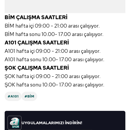
verileriniz işlenmekte olup gerekli olan çerezler bilgi
toplumu hizmetlerinin sunulması amacıyla
BİM ÇALIŞMA SAATLERİ
kullanılmaktadır. Diğer çerezler, sitemizin daha işlevsel
kılınması ve kişiselleştirilmesi ve sizlere yönelik
BİM hafta içi 09:00 - 21:00 arası çalışıyor.
reklam/pazarlama faaliyetlerinin yapılması, amaçlarıyla
BİM hafta sonu 10.00- 17.00 arası çalışıyor.
sınırlı olarak açık rızanız dahilinde kullanılacaktır.
A101 ÇALIŞMA SAATLERİ
A101 hafta içi 09:00 - 21:00 arası çalışıyor.
Çerezlere ilişkin tercihlerinizi aşağıda yer alan panel
vasıtasıyla belirleyebilirsiniz. Çerezlere ilişkin detaylı bilgi
A101 hafta sonu 10.00- 17.00 arası çalışıyor.
için Ayarlar butonuna tıklayabilir,
Çerez Bilgilendirme
ŞOK ÇALIŞMA SAATLERİ
Metnimizi
ziyaret edebilirsiniz.
ŞOK hafta içi 09:00 - 21:00 arası çalışıyor.
ŞOK hafta sonu 10.00- 17.00 arası çalışıyor.
6698 sayılı Kişisel Verilerin Korunması Kanunu uyarınca
hazırlanmış Aydınlatma Metnimizi okumak ve sitemizde
#A101
#BİM
ilgili mevzuata uygun olarak kullanılan çerezlerle ilgili bilgi
almak için lütfen
tıklayınız
.
UYGULAMALARIMIZI İNDİRİN!