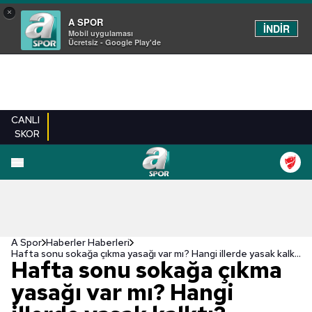
×
A SPOR
İNDİR
Mobil uygulaması
Ücretsiz - Google Play'de
CANLI
SKOR
A Spor
Haberler Haberleri
Hafta sonu sokağa çıkma yasağı var mı? Hangi illerde yasak kalktı? Corona virüsü risk haritası...
Hafta sonu sokağa çıkma
yasağı var mı? Hangi