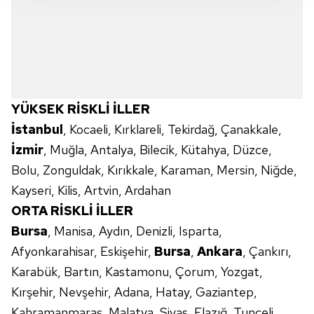
takdirde, kullanıcılara hedefli reklamlar
gösterilmeyecektir."
Sizlere daha iyi bir hizmet sunabilmek için İnternet
Sitemizde kendimize ve üçüncü kişilere ait çerezler
kullanılmaktadır. Bu çerezler vasıtasıyla çeşitli kişisel
verileriniz işlenmekte olup gerekli olan çerezler bilgi
YÜKSEK RİSKLİ İLLER
toplumu hizmetlerinin sunulması amacıyla
İstanbul
, Kocaeli, Kırklareli, Tekirdağ, Çanakkale,
kullanılmaktadır. Diğer çerezler, sitemizin daha işlevsel
İzmir
, Muğla, Antalya, Bilecik, Kütahya, Düzce,
kılınması ve kişiselleştirilmesi ve sizlere yönelik
Bolu, Zonguldak, Kırıkkale, Karaman, Mersin, Niğde,
reklam/pazarlama faaliyetlerinin yapılması, amaçlarıyla
sınırlı olarak açık rızanız dahilinde kullanılacaktır.
Kayseri, Kilis, Artvin, Ardahan
ORTA RİSKLİ İLLER
Çerezlere ilişkin tercihlerinizi aşağıda yer alan panel
Bursa
, Manisa, Aydın, Denizli, Isparta,
vasıtasıyla belirleyebilirsiniz. Çerezlere ilişkin detaylı bilgi
Afyonkarahisar, Eskişehir,
Bursa
,
Ankara
, Çankırı,
için Ayarlar butonuna tıklayabilir,
Çerez Bilgilendirme
Metnimizi
ziyaret edebilirsiniz.
Karabük, Bartın, Kastamonu, Çorum, Yozgat,
Kırşehir, Nevşehir, Adana, Hatay, Gaziantep,
6698 sayılı Kişisel Verilerin Korunması Kanunu uyarınca
Kahramanmaraş, Malatya, Sivas, Elazığ, Tunceli,