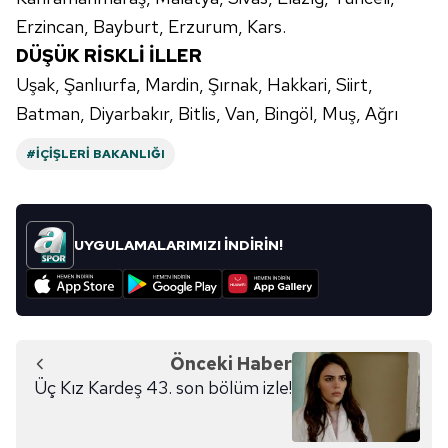
hazırlanmış Aydınlatma Metnimizi okumak ve sitemizde
Erzincan, Bayburt, Erzurum, Kars.
ilgili mevzuata uygun olarak kullanılan çerezlerle ilgili bilgi
DÜŞÜK RİSKLİ İLLER
almak için lütfen
tıklayınız
.
Uşak, Şanlıurfa, Mardin, Şırnak, Hakkari, Siirt,
Batman, Diyarbakır, Bitlis, Van, Bingöl, Muş, Ağrı
#İÇIŞLERI BAKANLIĞI
UYGULAMALARIMIZI İNDİRİN!
Önceki Haber
Üç Kız Kardeş 43. son bölüm izle!