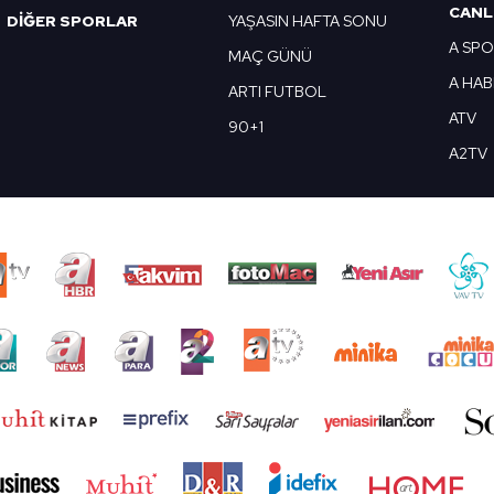
CANL
DİĞER SPORLAR
YAŞASIN HAFTA SONU
A SP
MAÇ GÜNÜ
A HA
ARTI FUTBOL
ATV
90+1
A2TV