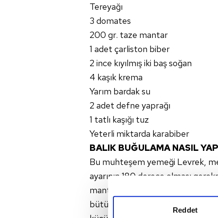
Tereyağı
3 domates
200 gr. taze mantar
1 adet çarliston biber
2 ince kıyılmış iki baş soğan
4 kaşık krema
Yarım bardak su
2 adet defne yaprağı
1 tatlı kaşığı tuz
Yeterli miktarda karabiber
BALIK BUĞULAMA NASIL YAP
Bu muhteşem yemeği Levrek, mezgit
ayarının 180 derece olması gerekm
mantarları suyu çekene kadar sote
bütüklüğünde doğrayın ve ince halk
Reddet