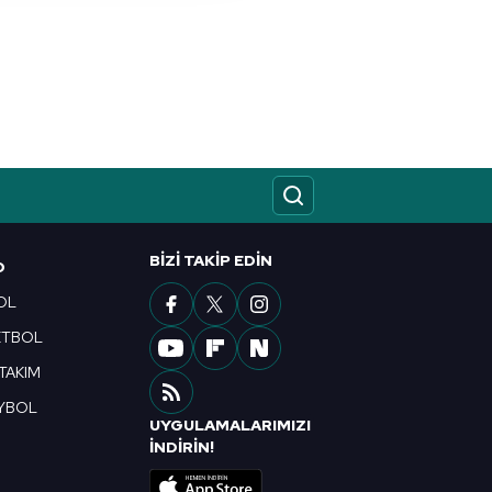
kin detaylı bilgi için Ayarlar
ak ve sitemizde ilgili
BIZI TAKIP EDIN
O
OL
ETBOL
 TAKIM
YBOL
UYGULAMALARIMIZI
R
İNDİRİN!