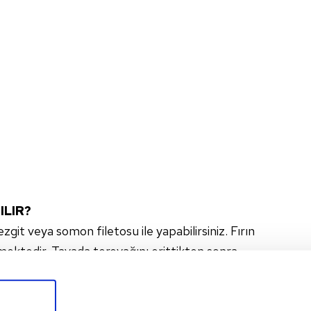
ILIR?
 veya somon filetosu ile yapabilirsiniz. Fırın
ektedir. Tavada tereyağını erittikten sonra
 etmelisiniz. Domatesleri tava zarı
alar halinde kesilmiş biberler ile taze soğanları