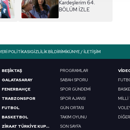
Kardeşlerim 64.
BÖLÜM İZLE
aşağıda yer alan panel vasıtasıyla belirleyebilirsiniz. Çerezlere iliş
lgilendirme Metnimizi
ziyaret edebilirsiniz.
Korunması Kanunu uyarınca hazırlanmış Aydınlatma Metnimizi okum
 çerezlerle ilgili bilgi almak için lütfen
tıklayınız
.
VERI POLITIKASI
GIZLILIK BILDIRIMI
KÜNYE / İLETIŞIM
BEŞİKTAŞ
PROGRAMLAR
VIDE
GALATASARAY
SABAH SPORU
FUTB
FENERBAHÇE
SPOR GÜNDEMİ
BASK
TRABZONSPOR
SPOR AJANSI
MİLLİ
FUTBOL
GÜN ORTASI
VOLE
BASKETBOL
TAKIM OYUNU
DİĞE
ZİRAAT TÜRKİYE KUPASI
SON SAYFA