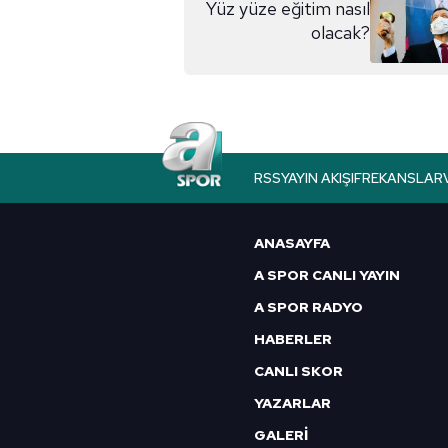
Yüz yüze eğitim nasıl
olacak?
Çerezlere ilişkin tercihlerinizi 
butonuna tıklayabilir,
Çerez Bi
6698 sayılı Kişisel Verilerin 
mevzuata uygun olarak kullanılan
RSS
YAYIN AKIŞI
FREKANSLAR
ANASAYFA
A SPOR CANLI YAYIN
A SPOR RADYO
HABERLER
CANLI SKOR
YAZARLAR
GALERİ