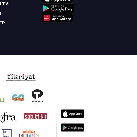
I TV
OR
BER