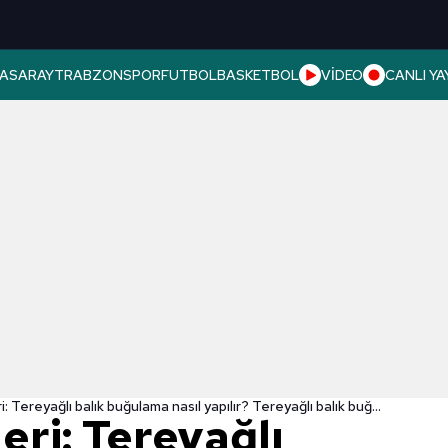
ASARAY
TRABZONSPOR
FUTBOL
BASKETBOL
VİDEO
CANLI YA
Yemek tarifleri: Tereyağlı balık buğulama nasıl yapılır? Tereyağlı balık buğulama malzemeleri...
eri: Tereyağlı