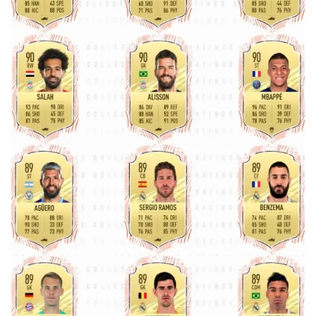
Metnimizi
ziyaret edebilirsiniz.
6698 sayılı Kişisel Verilerin Korunması Kanunu uyarınca
hazırlanmış Aydınlatma Metnimizi okumak ve sitemizde
ilgili mevzuata uygun olarak kullanılan çerezlerle ilgili bilgi
almak için lütfen
tıklayınız
.