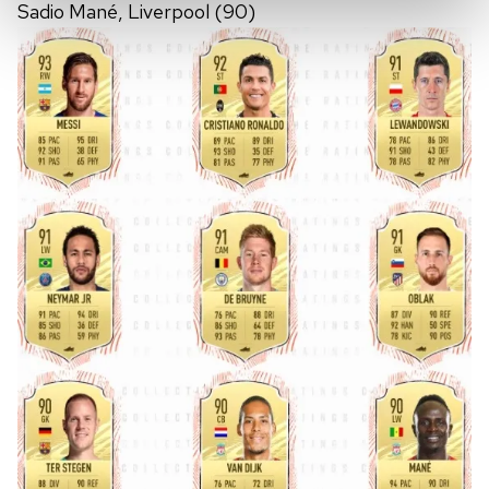
kalemimiz olduğunu sizlere hatırlatmak isteriz.
Sadio Mané, Liverpool (90)
Her halükârda, kullanıcılar, bu çerezlere izin vermedikleri
takdirde, kullanıcılara hedefli reklamlar
gösterilmeyecektir."
Sizlere daha iyi bir hizmet sunabilmek için İnternet
Sitemizde kendimize ve üçüncü kişilere ait çerezler
kullanılmaktadır. Bu çerezler vasıtasıyla çeşitli kişisel
verileriniz işlenmekte olup gerekli olan çerezler bilgi
toplumu hizmetlerinin sunulması amacıyla
kullanılmaktadır. Diğer çerezler, sitemizin daha işlevsel
kılınması ve kişiselleştirilmesi ve sizlere yönelik
reklam/pazarlama faaliyetlerinin yapılması, amaçlarıyla
sınırlı olarak açık rızanız dahilinde kullanılacaktır.
Çerezlere ilişkin tercihlerinizi aşağıda yer alan panel
vasıtasıyla belirleyebilirsiniz. Çerezlere ilişkin detaylı bilgi
için Ayarlar butonuna tıklayabilir,
Çerez Bilgilendirme