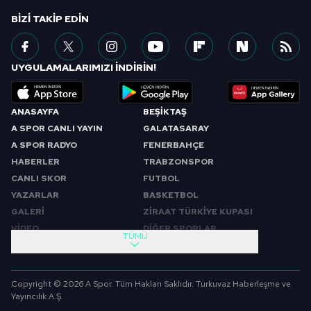
BIZI TAKIP EDIN
UYGULAMALARIMIZI İNDİRİN!
ANASAYFA
BEŞİKTAŞ
A SPOR CANLI YAYIN
GALATASARAY
A SPOR RADYO
FENERBAHÇE
HABERLER
TRABZONSPOR
CANLI SKOR
FUTBOL
YAZARLAR
BASKETBOL
GALERİ
ZİRAAT TÜRKİYE KUPASI
VİDEO
DİĞER SPORLAR
TÜMÜ
PROGRAMLAR
VIDEO
SABAH SPORU
FUTBOL
Copyright © 2026 A Spor. Tüm Hakları Saklıdır. Turkuvaz Haberleşme ve
SPOR GÜNDEMİ
BASKETBOL
Yayıncılık A.Ş.