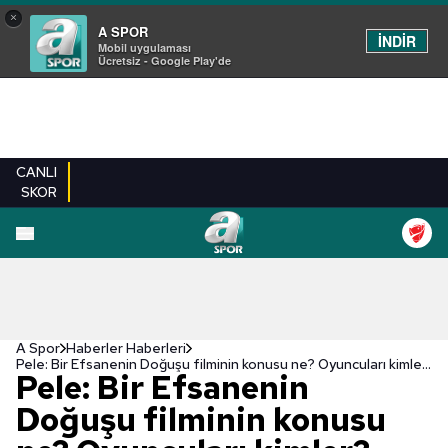
×
A SPOR
İNDİR
Mobil uygulaması
Ücretsiz - Google Play'de
CANLI
SKOR
A Spor
Haberler Haberleri
Pele: Bir Efsanenin Doğuşu filminin konusu ne? Oyuncuları kimler?
Pele: Bir Efsanenin
Doğuşu filminin konusu