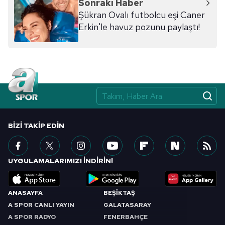
Sonraki Haber
ilgili mevzuata uygun olarak kullanılan çerezlerle ilgili bilgi
Şükran Ovalı futbolcu eşi Caner
almak için lütfen
tıklayınız
.
Erkin'le havuz pozunu paylaştı!
BIZI TAKIP EDIN
UYGULAMALARIMIZI İNDİRİN!
ANASAYFA
BEŞİKTAŞ
A SPOR CANLI YAYIN
GALATASARAY
A SPOR RADYO
FENERBAHÇE