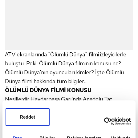
ATV ekranlarında "Ölümlü Dünya" filmi izleyicilerle
buluştu. Peki, Ölümlü Dünya filminin konusu ne?
Ölümlü Dünya'nın oyuncuları kimler? İşte Ölümlü
Dünya filmi hakkında tüm bilgiler...
ÖLÜMLÜ DÜNYA FİLMİ KONUSU
Nesillerdir Haydarpaşa Garı'nda Anadolu Tat
Lokantası'nı işleten Mermer Ailesi, 8 kişiden oluşan
geniş bir ailedir. Kendi halinde, sade bir yaşamları olan
Reddet
bu insanlar dışarıdan oldukça sıradan bir hayat
yaşamaktadır. Oysa gerçek hiç de öyle değildir.