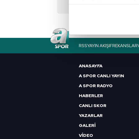
Sakura Şehir
içerikleri sunabilmek adına el
hastanesi açılıyor!
noktasında tek gelir kalemimiz 
Sakura nedir?
Her halükârda, kullanıcılar, bu 
Sizlere daha iyi bir hizmet sun
RSS
YAYIN AKIŞI
FREKANSLAR
çerezler vasıtasıyla çeşitli kiş
amacıyla kullanılmaktadır. Diğer
reklam/pazarlama faaliyetlerinin
ANASAYFA
A SPOR CANLI YAYIN
Çerezlere ilişkin tercihlerinizi 
A SPOR RADYO
butonuna tıklayabilir,
Çerez Bi
HABERLER
6698 sayılı Kişisel Verilerin 
CANLI SKOR
mevzuata uygun olarak kullanılan
YAZARLAR
GALERİ
VİDEO