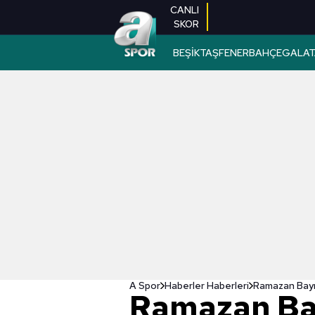
CANLI
SKOR
BEŞİKTAŞ
FENERBAHÇE
GALAT
A Spor
Haberler Haberleri
Ramazan Bayr
Ramazan Ba