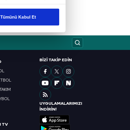
liyetlerimizi karşılamak
Tümünü Kabul Et
ar gösterilmeyecektir."
çerezler kullanılmaktadır. Bu
u hizmetlerinin sunulması
i ve sizlere yönelik
BIZI TAKIP EDIN
nılacaktır.
O
OL
kin detaylı bilgi için Ayarlar
ETBOL
 TAKIM
ak ve sitemizde ilgili
YBOL
UYGULAMALARIMIZI
R
İNDİRİN!
I TV