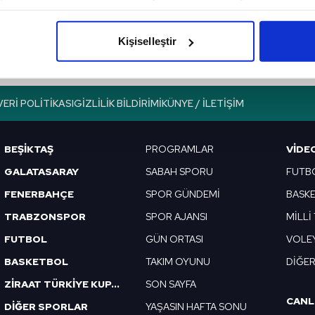
BÖLÜM İZLE
imizden gelen çabayı gösterdiğimizi ve bu noktada, reklamların ma
olduğunu sizlere hatırlatmak isteriz.
Kişiselleştir
çerezlere izin vermedikleri takdirde, kullanıcılara hedefli reklaml
abilmek için İnternet Sitemizde kendimize ve üçüncü kişilere ait 
VERI POLITIKASI
GIZLILIK BILDIRIMI
KÜNYE / İLETIŞIM
isel verileriniz işlenmekte olup gerekli olan çerezler bilgi toplum
 çerezler, sitemizin daha işlevsel kılınması ve kişiselleştirilmes
 yapılması, amaçlarıyla sınırlı olarak açık rızanız dahilinde kulla
BEŞİKTAŞ
PROGRAMLAR
VIDE
GALATASARAY
SABAH SPORU
FUTB
aşağıda yer alan panel vasıtasıyla belirleyebilirsiniz. Çerezlere iliş
FENERBAHÇE
SPOR GÜNDEMİ
BASK
lgilendirme Metnimizi
ziyaret edebilirsiniz.
TRABZONSPOR
SPOR AJANSI
MİLLİ
Korunması Kanunu uyarınca hazırlanmış Aydınlatma Metnimizi okum
FUTBOL
GÜN ORTASI
VOLE
 çerezlerle ilgili bilgi almak için lütfen
tıklayınız
.
BASKETBOL
TAKIM OYUNU
DİĞE
ZİRAAT TÜRKİYE KUPASI
SON SAYFA
CANL
DİĞER SPORLAR
YAŞASIN HAFTA SONU