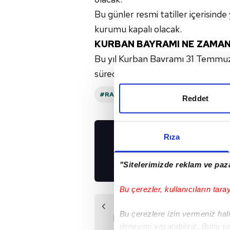
Bu günler resmi tatiller içerisinde
kurumu kapalı olacak.
KURBAN BAYRAMI NE ZAMA
Bu yıl Kurban Bayramı 31 Temmu
sürecek.
#RAMAZAN BAYRAMI
Reddet
Rıza
UYGULAMALARIMIZ
İNDİRİN!
"Sitelerimizde reklam ve paza
Bu çerezler, kullanıcıların tara
Önceki Haber
Bu çerezlere izin vermeniz halin
Başakşehir Çam ve
deneyimi yaşatabiliriz. Bunu y