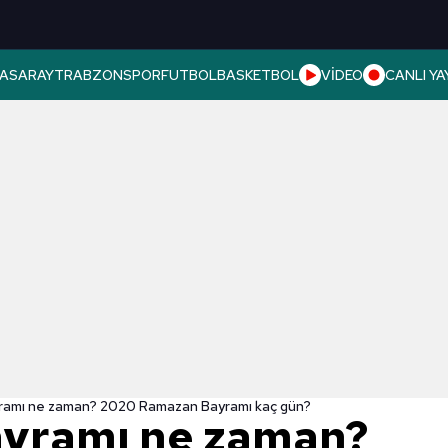
ASARAY
TRABZONSPOR
FUTBOL
BASKETBOL
VİDEO
CANLI YA
amı ne zaman? 2020 Ramazan Bayramı kaç gün?
yramı ne zaman?