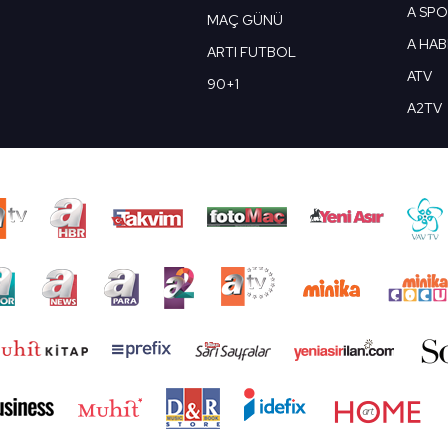
A SP
MAÇ GÜNÜ
A HA
ARTI FUTBOL
ATV
90+1
A2TV