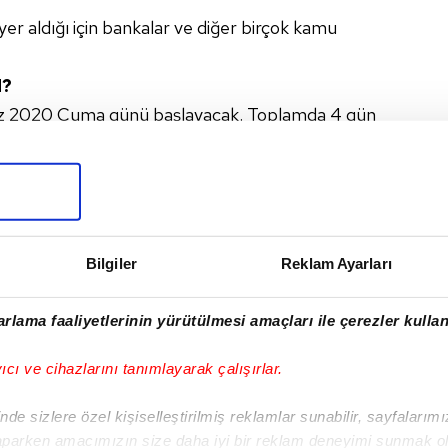
 yer aldığı için bankalar ve diğer birçok kamu
N?
z 2020 Cuma günü başlayacak. Toplamda 4 gün
Bilgiler
Reklam Ayarları
I
rlama faaliyetlerinin yürütülmesi amaçları ile çerezler kullan
yıcı ve cihazlarını tanımlayarak çalışırlar.
Sonraki Haber
de sizlere özel kişiselleştirilmiş reklamlar sunabilir, sayfalarım
📺Kuruluş Osman 97.
aparken amacımızın size daha iyi bir reklam deneyimi sunmak ol