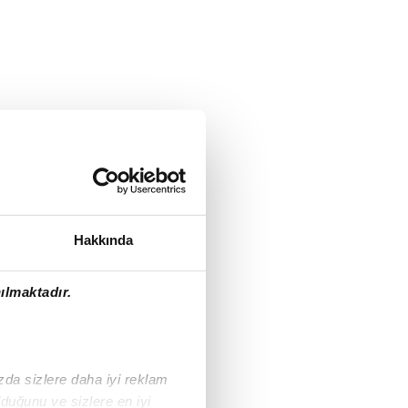
Hakkında
ılmaktadır.
ızda sizlere daha iyi reklam
duğunu ve sizlere en iyi