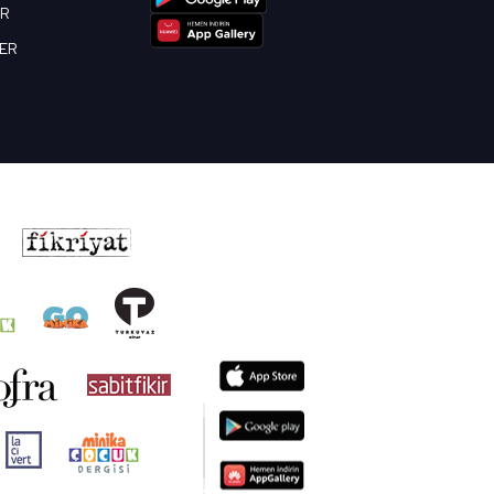
OR
BER