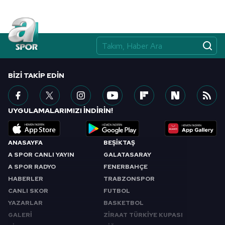
BIZI TAKIP EDIN
UYGULAMALARIMIZI İNDİRİN!
ANASAYFA
BEŞİKTAŞ
A SPOR CANLI YAYIN
GALATASARAY
A SPOR RADYO
FENERBAHÇE
HABERLER
TRABZONSPOR
CANLI SKOR
FUTBOL
YAZARLAR
BASKETBOL
GALERİ
ZİRAAT TÜRKİYE KUPASI