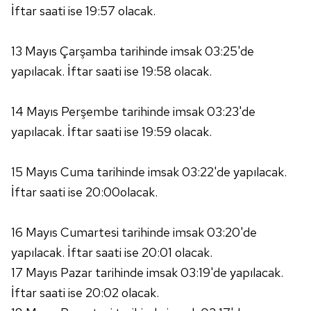
İftar saati ise 19:57 olacak.
Çerezlere ilişkin tercihlerinizi aşağıda yer alan panel
vasıtasıyla belirleyebilirsiniz. Çerezlere ilişkin detaylı bilgi
13 Mayıs Çarşamba tarihinde imsak 03:25'de
için Ayarlar butonuna tıklayabilir,
Çerez Bilgilendirme
Metnimizi
ziyaret edebilirsiniz.
yapılacak. İftar saati ise 19:58 olacak.
6698 sayılı Kişisel Verilerin Korunması Kanunu uyarınca
14 Mayıs Perşembe tarihinde imsak 03:23'de
hazırlanmış Aydınlatma Metnimizi okumak ve sitemizde
yapılacak. İftar saati ise 19:59 olacak.
ilgili mevzuata uygun olarak kullanılan çerezlerle ilgili bilgi
almak için lütfen
tıklayınız
.
15 Mayıs Cuma tarihinde imsak 03:22'de yapılacak.
İftar saati ise 20:00olacak.
16 Mayıs Cumartesi tarihinde imsak 03:20'de
yapılacak. İftar saati ise 20:01 olacak.
17 Mayıs Pazar tarihinde imsak 03:19'de yapılacak.
İftar saati ise 20:02 olacak.