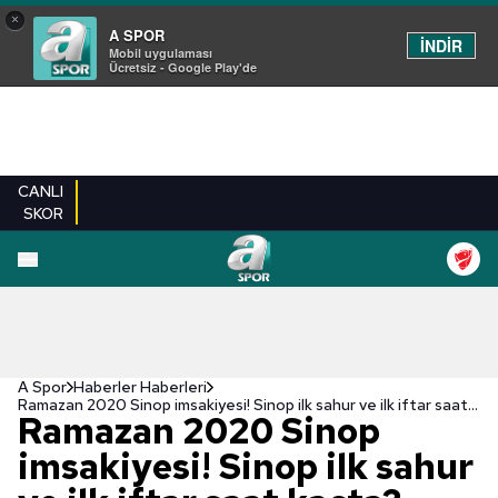
×
A SPOR
İNDİR
Mobil uygulaması
Ücretsiz - Google Play'de
CANLI
SKOR
A Spor
Haberler Haberleri
Ramazan 2020 Sinop imsakiyesi! Sinop ilk sahur ve ilk iftar saat kaçta? Hangi gün?
Ramazan 2020 Sinop
imsakiyesi! Sinop ilk sahur