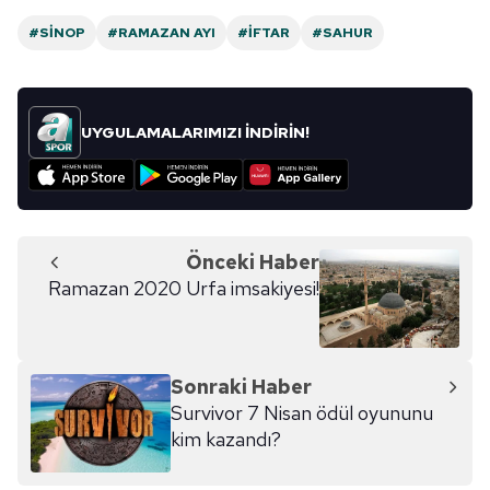
#SINOP
#RAMAZAN AYI
#İFTAR
#SAHUR
UYGULAMALARIMIZI İNDİRİN!
Önceki Haber
Ramazan 2020 Urfa imsakiyesi!
Sonraki Haber
Survivor 7 Nisan ödül oyununu
kim kazandı?