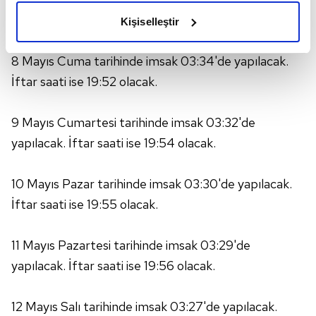
olduğunu ve sizlere en iyi içerikleri sunabilmek adına
yapılacak. İftar saati ise 19:51 olacak.
Kişiselleştir
elimizden gelen çabayı gösterdiğimizi ve bu noktada,
reklamların maliyetlerimizi karşılamak noktasında tek gelir
8 Mayıs Cuma tarihinde imsak 03:34'de yapılacak.
kalemimiz olduğunu sizlere hatırlatmak isteriz.
İftar saati ise 19:52 olacak.
Her halükârda, kullanıcılar, bu çerezlere izin vermedikleri
takdirde, kullanıcılara hedefli reklamlar
9 Mayıs Cumartesi tarihinde imsak 03:32'de
gösterilmeyecektir."
yapılacak. İftar saati ise 19:54 olacak.
Sizlere daha iyi bir hizmet sunabilmek için İnternet
10 Mayıs Pazar tarihinde imsak 03:30'de yapılacak.
Sitemizde kendimize ve üçüncü kişilere ait çerezler
kullanılmaktadır. Bu çerezler vasıtasıyla çeşitli kişisel
İftar saati ise 19:55 olacak.
verileriniz işlenmekte olup gerekli olan çerezler bilgi
toplumu hizmetlerinin sunulması amacıyla
11 Mayıs Pazartesi tarihinde imsak 03:29'de
kullanılmaktadır. Diğer çerezler, sitemizin daha işlevsel
yapılacak. İftar saati ise 19:56 olacak.
kılınması ve kişiselleştirilmesi ve sizlere yönelik
reklam/pazarlama faaliyetlerinin yapılması, amaçlarıyla
sınırlı olarak açık rızanız dahilinde kullanılacaktır.
12 Mayıs Salı tarihinde imsak 03:27'de yapılacak.