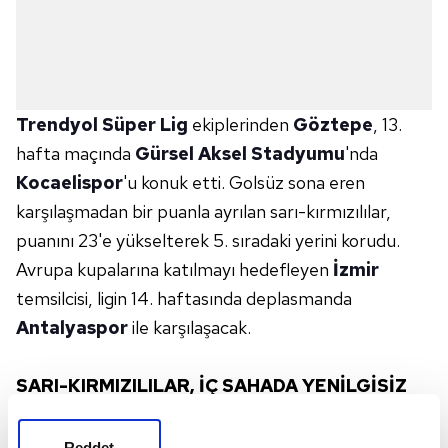
Trendyol Süper Lig
ekiplerinden
Göztepe
, 13.
hafta maçında
Gürsel Aksel Stadyumu
'nda
Kocaelispor
'u konuk etti. Golsüz sona eren
karşılaşmadan bir puanla ayrılan sarı-kırmızılılar,
puanını 23'e yükselterek 5. sıradaki yerini korudu.
Avrupa kupalarına katılmayı hedefleyen
İzmir
temsilcisi, ligin 14. haftasında deplasmanda
Antalyaspor
ile karşılaşacak.
SARI-KIRMIZILILAR, İÇ SAHADA YENİLGİSİZ
DEVAM EDİYOR!
Reddet