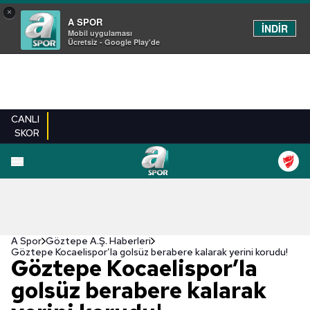
×
A SPOR
İNDİR
Mobil uygulaması
Ücretsiz - Google Play'de
CANLI
SKOR
A Spor
Göztepe A.Ş. Haberleri
Göztepe Kocaelispor’la golsüz berabere kalarak yerini korudu!
Göztepe Kocaelispor’la
golsüz berabere kalarak