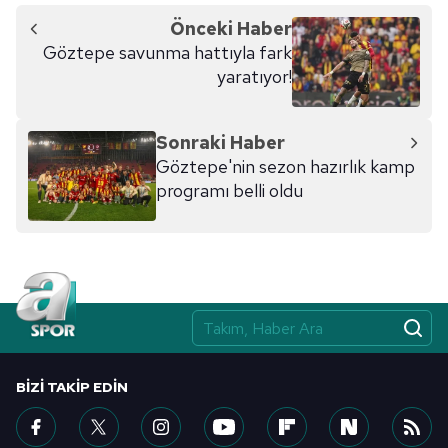
Önceki Haber
6698 sayılı Kişisel Verilerin Korunması Kanunu uyarınca
Göztepe savunma hattıyla fark
hazırlanmış Aydınlatma Metnimizi okumak ve sitemizde
yaratıyor!
ilgili mevzuata uygun olarak kullanılan çerezlerle ilgili bilgi
almak için lütfen
tıklayınız
.
Sonraki Haber
Göztepe'nin sezon hazırlık kamp
programı belli oldu
BIZI TAKIP EDIN