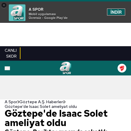
×
A SPOR
İNDİR
Mobil uygulaması
Ücretsiz - Google Play'de
CANLI
SKOR
A Spor
Göztepe A.Ş. Haberleri
Göztepe'de Isaac Solet ameliyat oldu
Göztepe'de Isaac Solet
ameliyat oldu