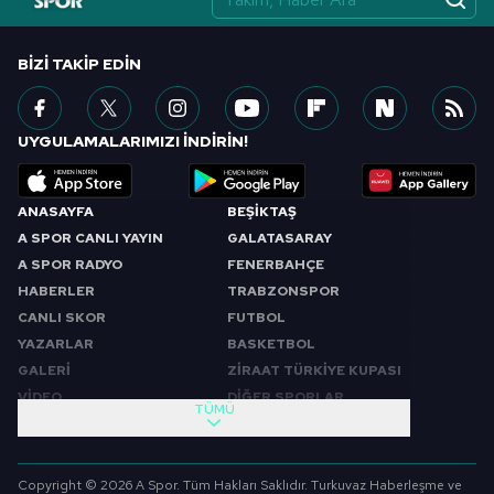
BIZI TAKIP EDIN
UYGULAMALARIMIZI İNDİRİN!
ANASAYFA
BEŞİKTAŞ
A SPOR CANLI YAYIN
GALATASARAY
A SPOR RADYO
FENERBAHÇE
HABERLER
TRABZONSPOR
CANLI SKOR
FUTBOL
YAZARLAR
BASKETBOL
GALERİ
ZİRAAT TÜRKİYE KUPASI
VİDEO
DİĞER SPORLAR
TÜMÜ
PROGRAMLAR
VIDEO
SABAH SPORU
FUTBOL
Copyright © 2026 A Spor. Tüm Hakları Saklıdır. Turkuvaz Haberleşme ve