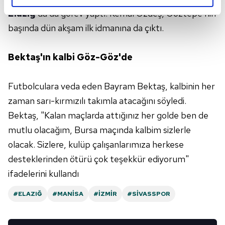
reklamların maliyetlerimizi karşılamak noktasında tek gelir
Elazığ
'da da görev yaptı. Kemal Özdeş, Göztepe'nin
kalemimiz olduğunu sizlere hatırlatmak isteriz.
başında dün akşam ilk idmanına da çıktı.
Her halükârda, kullanıcılar, bu çerezlere izin vermedikleri
Bektaş'ın kalbi Göz-Göz'de
takdirde, kullanıcılara hedefli reklamlar
gösterilmeyecektir."
Futbolculara veda eden Bayram Bektaş, kalbinin her
Sizlere daha iyi bir hizmet sunabilmek için İnternet
zaman sarı-kırmızılı takımla atacağını söyledi.
Sitemizde kendimize ve üçüncü kişilere ait çerezler
Bektaş, "Kalan maçlarda attığınız her golde ben de
kullanılmaktadır. Bu çerezler vasıtasıyla çeşitli kişisel
mutlu olacağım, Bursa maçında kalbim sizlerle
verileriniz işlenmekte olup gerekli olan çerezler bilgi
toplumu hizmetlerinin sunulması amacıyla
olacak. Sizlere, kulüp çalışanlarımıza herkese
kullanılmaktadır. Diğer çerezler, sitemizin daha işlevsel
desteklerinden ötürü çok teşekkür ediyorum"
kılınması ve kişiselleştirilmesi ve sizlere yönelik
ifadelerini kullandı
reklam/pazarlama faaliyetlerinin yapılması, amaçlarıyla
sınırlı olarak açık rızanız dahilinde kullanılacaktır.
#ELAZIĞ
#MANISA
#İZMIR
#SIVASSPOR
Çerezlere ilişkin tercihlerinizi aşağıda yer alan panel