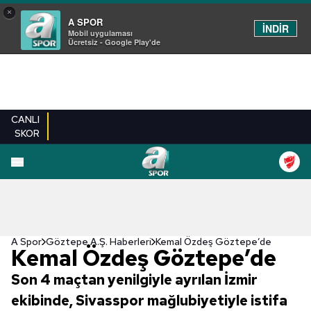
×
A SPOR
İNDİR
Mobil uygulaması
Ücretsiz - Google Play'de
CANLI
SKOR
A Spor
Göztepe A.Ş. Haberleri
Kemal Özdeş Göztepe’de
Kemal Özdeş Göztepe’de
Son 4 maçtan yenilgiyle ayrılan İzmir
ekibinde, Sivasspor mağlubiyetiyle istifa