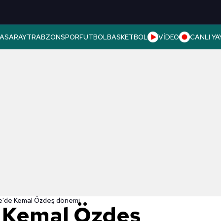
ASARAY
TRABZONSPOR
FUTBOL
BASKETBOL
VİDEO
CANLI YA
'de Kemal Özdeş dönemi
 Kemal Özdeş