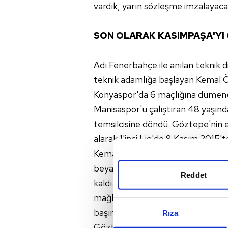
vardık, yarın sözleşme imzalayacağı
SON OLARAK KASIMPAŞA'YI 
Adı Fenerbahçe ile anılan teknik d
teknik adamlığa başlayan Kemal 
Konyaspor'da 6 maçlığına dümene g
Manisaspor'u çalıştıran 48 yaşında
temsilcisine döndü. Göztepe'nin e
alarak 1'inci Lig'de 8 Kasım 2015't
Kemal Özdeş, patlamayı Kasımpaş
beyazlılarla sözleşme imzalayan t
Reddet
kaldı. Kasımpaşa ile toplam 87 re
mağlubiyet ve 14 beraberlik elde 
başında olan Özdeş ardından göre
Rıza
Göztepe ile ilk maçına 14 Aralık