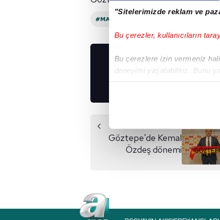
"Sitelerimizde reklam ve paza
#MANISA
Bu çerezler, kullanıcıların tara
Bu çerezlere izin vermeniz halin
UYGULAMALARIMIZ
deneyimi yaşatabiliriz. Bunu y
İNDİRİN!
içerikleri sunabilmek adına el
noktasında tek gelir kalemimiz 
Her halükârda, kullanıcılar, bu 
Önceki Haber
Göztepe'de Kemal
Sizlere daha iyi bir hizmet sun
Özdeş dönemi
çerezler vasıtasıyla çeşitli kiş
amacıyla kullanılmaktadır. Diğer
reklam/pazarlama faaliyetlerinin
Çerezlere ilişkin tercihlerinizi 
butonuna tıklayabilir,
Çerez Bi