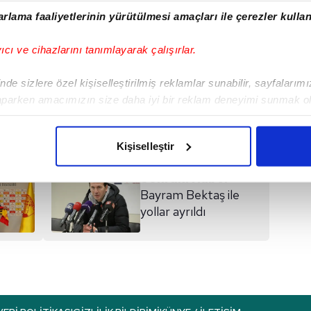
rlama faaliyetlerinin yürütülmesi amaçları ile çerezler kullan
yıcı ve cihazlarını tanımlayarak çalışırlar.
de sizlere özel kişiselleştirilmiş reklamlar sunabilir, sayfalarım
I
aparken amacımızın size daha iyi bir reklam deneyimi sunmak ol
imizden gelen çabayı gösterdiğimizi ve bu noktada, reklamların ma
olduğunu sizlere hatırlatmak isteriz.
Kişiselleştir
çerezlere izin vermedikleri takdirde, kullanıcılara hedefli reklaml
Sonraki Haber
Bayram Bektaş ile
abilmek için İnternet Sitemizde kendimize ve üçüncü kişilere ait 
yollar ayrıldı
isel verileriniz işlenmekte olup gerekli olan çerezler bilgi toplum
 çerezler, sitemizin daha işlevsel kılınması ve kişiselleştirilmes
 yapılması, amaçlarıyla sınırlı olarak açık rızanız dahilinde kulla
aşağıda yer alan panel vasıtasıyla belirleyebilirsiniz. Çerezlere iliş
lgilendirme Metnimizi
ziyaret edebilirsiniz.