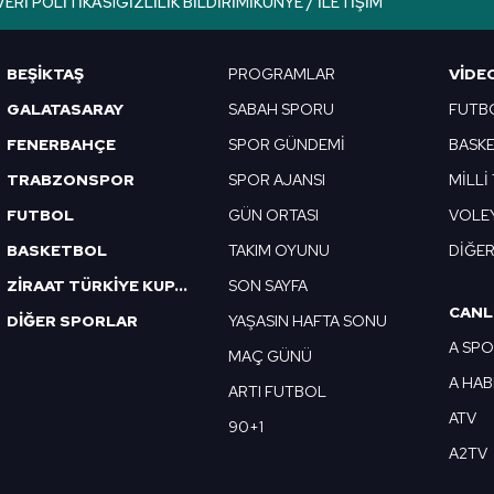
VERI POLITIKASI
GIZLILIK BILDIRIMI
KÜNYE / İLETIŞIM
Korunması Kanunu uyarınca hazırlanmış Aydınlatma Metnimizi okum
 çerezlerle ilgili bilgi almak için lütfen
tıklayınız
.
BEŞİKTAŞ
PROGRAMLAR
VIDE
GALATASARAY
SABAH SPORU
FUTB
FENERBAHÇE
SPOR GÜNDEMİ
BASK
TRABZONSPOR
SPOR AJANSI
MİLLİ
FUTBOL
GÜN ORTASI
VOLE
BASKETBOL
TAKIM OYUNU
DİĞE
ZİRAAT TÜRKİYE KUPASI
SON SAYFA
CANL
DİĞER SPORLAR
YAŞASIN HAFTA SONU
A SP
MAÇ GÜNÜ
A HA
ARTI FUTBOL
ATV
90+1
A2TV