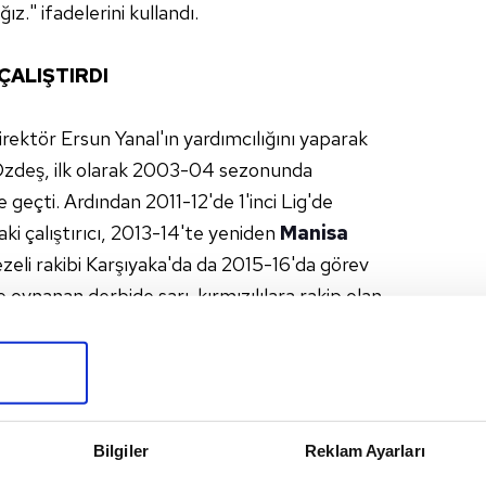
z." ifadelerini kullandı.
ÇALIŞTIRDI
irektör Ersun Yanal'ın yardımcılığını yaparak
Özdeş, ilk olarak 2003-04 sezonunda
eçti. Ardından 2011-12'de 1'inci Lig'de
ki çalıştırıcı, 2013-14'te yeniden
Manisa
zeli rakibi Karşıyaka'da da 2015-16'da görev
e oynanan derbide sarı-kırmızılılara rakip olan
a'da yaptı. 2016-17 sezonunda lacivert-
ecrübeli teknik direktör, 2.5 sezon İstanbul'da
smi maça çıkan Özdeş, 39 galibiyet, 34
etti. Bu sezon ilk 7 haftada Kasımpaşa'nın
vini Mustafa Denizli'ye devretti. Kemal Özdeş,
Bilgiler
Reklam Ayarları
 Cuma günü Bursaspor maçıyla çıkacak..