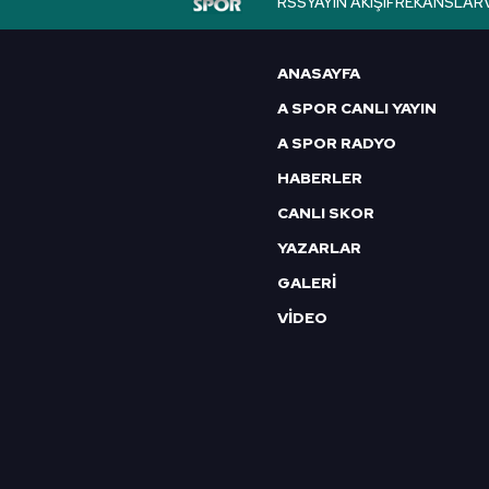
RSS
YAYIN AKIŞI
FREKANSLAR
6698 sayılı Kişisel Verilerin 
mevzuata uygun olarak kullanılan
ANASAYFA
A SPOR CANLI YAYIN
A SPOR RADYO
HABERLER
CANLI SKOR
YAZARLAR
GALERİ
VİDEO