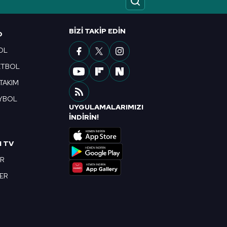
ak ve sitemizde ilgili
BIZI TAKIP EDIN
O
OL
ETBOL
 TAKIM
YBOL
UYGULAMALARIMIZI
R
İNDİRİN!
I TV
OR
BER