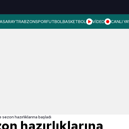
ASARAY
TRABZONSPOR
FUTBOL
BASKETBOL
VİDEO
CANLI YA
sezon hazırlıklarına başladı
on hazırlıklarına