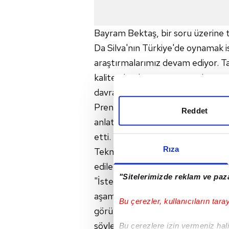
Bayram Bektaş, bir soru üzerine
Da Silva'nın Türkiye'de oynamak i
araştırmalarımız devam ediyor. 
kalite olarak uygun oyuncuları t
davranıyoruz." değerlendirmesin
Prensip anlaşmasına vardıkları La
Reddet
anlatan Bektaş, transferi resmi 
etti.
Rıza
Teknik direktör Bektaş, Erzurum
edilebileceğinin sorulması üzerine,
"Sitelerimizde reklam ve paza
"İsteriz ki katılsın kampa ve tak
aşamasındasınız, 'yarın geleceğiz, 
Bu çerezler, kullanıcıların tara
görünürken 3-5 gün daha atabiliy
söyleyemiyoruz. Üç takım talipken,
Bu çerezlere izin vermeniz halin