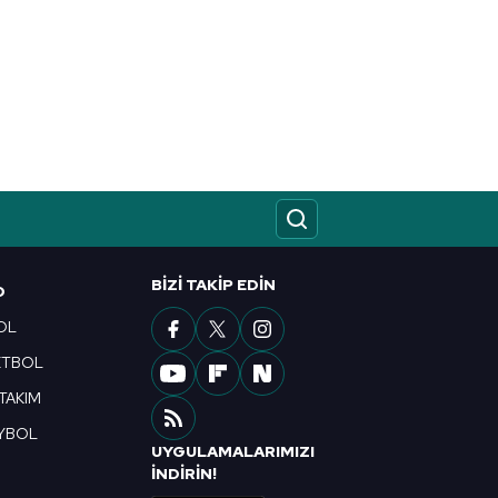
BIZI TAKIP EDIN
O
OL
ETBOL
 TAKIM
YBOL
UYGULAMALARIMIZI
R
İNDİRİN!