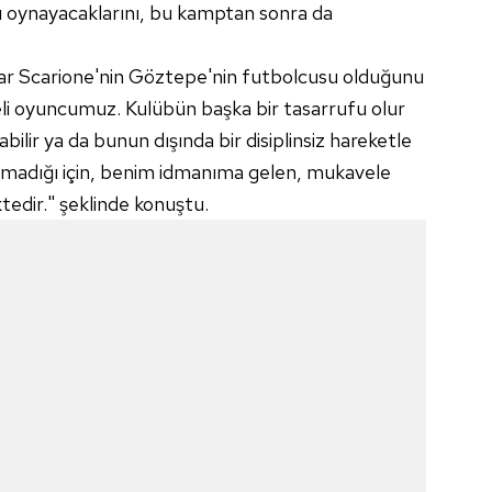
ı oynayacaklarını, bu kamptan sonra da
ar Scarione'nin Göztepe'nin futbolcusu olduğunu
i oyuncumuz. Kulübün başka bir tasarrufu olur
abilir ya da bunun dışında bir disiplinsiz hareketle
şey olmadığı için, benim idmanıma gelen, mukavele
ktedir." şeklinde konuştu.