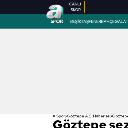
CANLI
SKOR
BEŞİKTAŞ
FENERBAHÇE
GALAT
A Spor
Göztepe A.Ş. Haberleri
Göztepe 
Göztepe sez