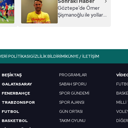
Sonraki Haber
Göztepe'de Ömer
Şişmanoğlu ile yollar
ayrıldı
VERI POLITIKASI
GIZLILIK BILDIRIMI
KÜNYE / İLETIŞIM
BEŞİKTAŞ
PROGRAMLAR
VIDE
GALATASARAY
SABAH SPORU
FUTB
FENERBAHÇE
SPOR GÜNDEMİ
BASK
TRABZONSPOR
SPOR AJANSI
MİLLİ
FUTBOL
GÜN ORTASI
VOLE
BASKETBOL
TAKIM OYUNU
DİĞE