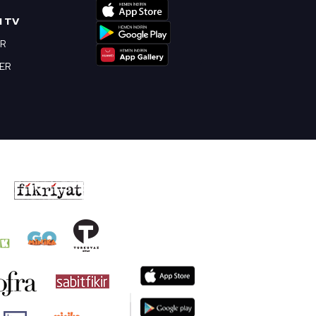
I TV
OR
BER