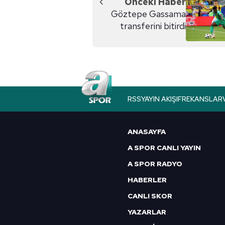
Önceki Haber
Göztepe Gassama
transferini bitirdi
RSS
YAYIN AKIŞI
FREKANSLAR
ANASAYFA
A SPOR CANLI YAYIN
A SPOR RADYO
HABERLER
CANLI SKOR
YAZARLAR