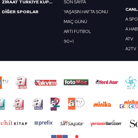
ZİRAAT TÜRKİYE KUPASI
SON SAYFA
CANL
DİĞER SPORLAR
YAŞASIN HAFTA SONU
A SP
MAÇ GÜNÜ
A HA
ARTI FUTBOL
ATV
90+1
A2TV