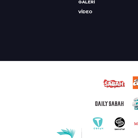
GALERİ
VİDEO