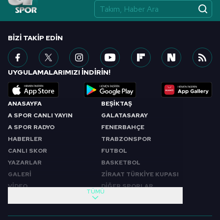
vasıtasıyla belirleyebilirsiniz. Çerezlere ilişkin detaylı bilgi
için Ayarlar butonuna tıklayabilir,
Çerez Bilgilendirme
Metnimizi
ziyaret edebilirsiniz.
BIZI TAKIP EDIN
6698 sayılı Kişisel Verilerin Korunması Kanunu uyarınca
hazırlanmış Aydınlatma Metnimizi okumak ve sitemizde
UYGULAMALARIMIZI İNDİRİN!
ilgili mevzuata uygun olarak kullanılan çerezlerle ilgili bilgi
almak için lütfen
tıklayınız
.
ANASAYFA
BEŞİKTAŞ
A SPOR CANLI YAYIN
GALATASARAY
A SPOR RADYO
FENERBAHÇE
HABERLER
TRABZONSPOR
CANLI SKOR
FUTBOL
YAZARLAR
BASKETBOL
GALERİ
ZİRAAT TÜRKİYE KUPASI
VİDEO
DİĞER SPORLAR
TÜMÜ
PROGRAMLAR
VIDEO