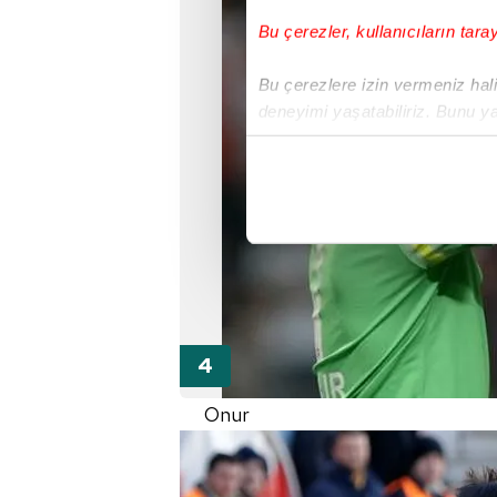
Bu çerezler, kullanıcıların tara
Bu çerezlere izin vermeniz halin
deneyimi yaşatabiliriz. Bunu y
içerikleri sunabilmek adına el
noktasında tek gelir kalemimiz 
Her halükârda, kullanıcılar, bu 
Sizlere daha iyi bir hizmet sun
çerezler vasıtasıyla çeşitli kiş
amacıyla kullanılmaktadır. Diğer
reklam/pazarlama faaliyetlerinin
Çerezlere ilişkin tercihlerinizi 
Onur
butonuna tıklayabilir,
Çerez Bi
6698 sayılı Kişisel Verilerin 