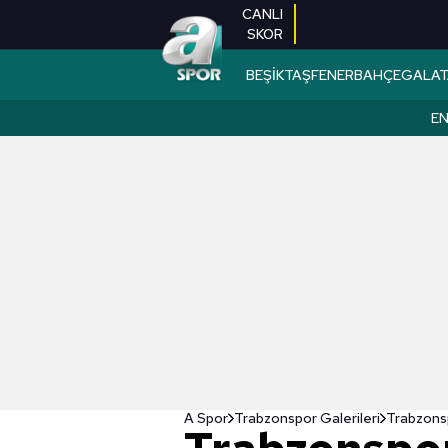
CANLI
SKOR
BEŞİKTAŞ
FENERBAHÇE
GALAT
EN
A Spor
Trabzonspor Galerileri
Trabzonsp