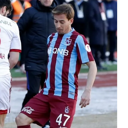
 çerezlerle ilgili bilgi almak için lütfen
tıklayınız
.