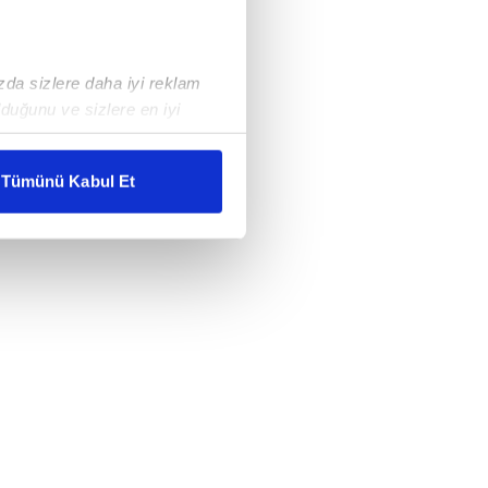
ızda sizlere daha iyi reklam
duğunu ve sizlere en iyi
liyetlerimizi karşılamak
Tümünü Kabul Et
ar gösterilmeyecektir."
çerezler kullanılmaktadır. Bu
u hizmetlerinin sunulması
i ve sizlere yönelik
nılacaktır.
kin detaylı bilgi için Ayarlar
ak ve sitemizde ilgili