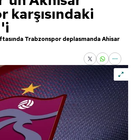
'un Akhisar
r karşısındaki
'i
haftasında Trabzonspor deplasmanda Ahisar