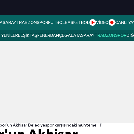
ASARAY
TRABZONSPOR
FUTBOL
BASKETBOL
VİDEO
CANLI YA
 YENILER
BEŞIKTAŞ
FENERBAHÇE
GALATASARAY
TRABZONSPOR
DI
or'un Akhisar Belediyespor karşısındaki muhtemel 11'i