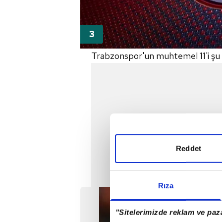
Trabzonspor'un muhtemel 11'i şu 
Reddet
Rıza
"Sitelerimizde reklam ve paza