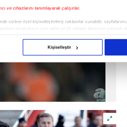
yıcı ve cihazlarını tanımlayarak çalışırlar.
de sizlere özel kişiselleştirilmiş reklamlar sunabilir, sayfalarım
aparken amacımızın size daha iyi bir reklam deneyimi sunmak ol
imizden gelen çabayı gösterdiğimizi ve bu noktada, reklamların ma
olduğunu sizlere hatırlatmak isteriz.
Kişiselleştir
çerezlere izin vermedikleri takdirde, kullanıcılara hedefli reklaml
abilmek için İnternet Sitemizde kendimize ve üçüncü kişilere ait 
isel verileriniz işlenmekte olup gerekli olan çerezler bilgi toplum
 çerezler, sitemizin daha işlevsel kılınması ve kişiselleştirilmes
 yapılması, amaçlarıyla sınırlı olarak açık rızanız dahilinde kulla
aşağıda yer alan panel vasıtasıyla belirleyebilirsiniz. Çerezlere iliş
lgilendirme Metnimizi
ziyaret edebilirsiniz.
Korunması Kanunu uyarınca hazırlanmış Aydınlatma Metnimizi okum