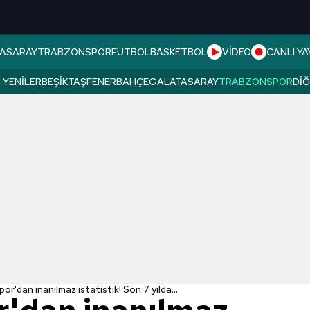
ASARAY
TRABZONSPOR
FUTBOL
BASKETBOL
VİDEO
CANLI YA
 YENILER
BEŞIKTAŞ
FENERBAHÇE
GALATASARAY
TRABZONSPOR
DI
r'dan inanılmaz istatistik! Son 7 yılda...