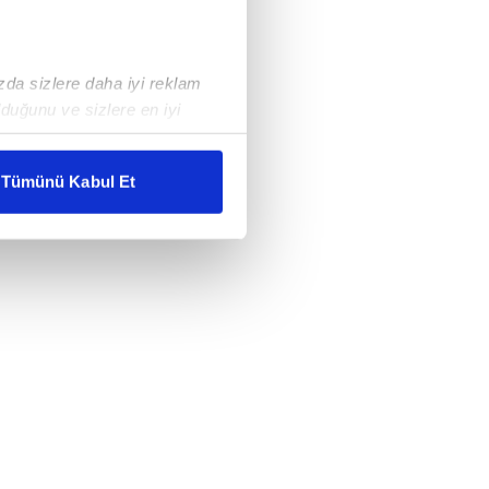
ızda sizlere daha iyi reklam
duğunu ve sizlere en iyi
liyetlerimizi karşılamak
Tümünü Kabul Et
ar gösterilmeyecektir."
çerezler kullanılmaktadır. Bu
u hizmetlerinin sunulması
i ve sizlere yönelik
nılacaktır.
kin detaylı bilgi için Ayarlar
ak ve sitemizde ilgili