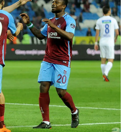
 çerezlerle ilgili bilgi almak için lütfen
tıklayınız
.