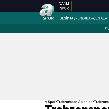
CANLI
SKOR
BEŞİKTAŞ
FENERBAHÇE
GALAT
EN
A Spor
Trabzonspor Galerileri
Trabzonspo