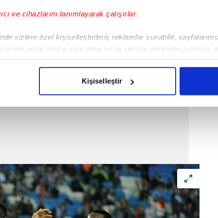
yıcı ve cihazlarını tanımlayarak çalışırlar.
nda 60 gol atarken Türkiye Kupası'nda da 5
de sizlere özel kişiselleştirilmiş reklamlar sunabilir, sayfalarım
aparken amacımızın size daha iyi bir reklam deneyimi sunmak ol
imizden gelen çabayı gösterdiğimizi ve bu noktada, reklamların ma
olduğunu sizlere hatırlatmak isteriz.
Kişiselleştir
çerezlere izin vermedikleri takdirde, kullanıcılara hedefli reklaml
abilmek için İnternet Sitemizde kendimize ve üçüncü kişilere ait 
isel verileriniz işlenmekte olup gerekli olan çerezler bilgi toplum
 çerezler, sitemizin daha işlevsel kılınması ve kişiselleştirilmes
 yapılması, amaçlarıyla sınırlı olarak açık rızanız dahilinde kulla
aşağıda yer alan panel vasıtasıyla belirleyebilirsiniz. Çerezlere iliş
lgilendirme Metnimizi
ziyaret edebilirsiniz.
Korunması Kanunu uyarınca hazırlanmış Aydınlatma Metnimizi okum