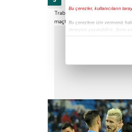
Bu çerezler, kullanıcıların tara
Trabzonspor, ligde 33 hafta sonu
maçta 16 gol kaydetti.
Bu çerezlere izin vermeniz halin
deneyimi yaşatabiliriz. Bunu y
içerikleri sunabilmek adına el
noktasında tek gelir kalemimiz 
Her halükârda, kullanıcılar, bu 
Sizlere daha iyi bir hizmet sun
çerezler vasıtasıyla çeşitli kiş
amacıyla kullanılmaktadır. Diğer
reklam/pazarlama faaliyetlerinin
Çerezlere ilişkin tercihlerinizi 
butonuna tıklayabilir,
Çerez Bi
6698 sayılı Kişisel Verilerin 