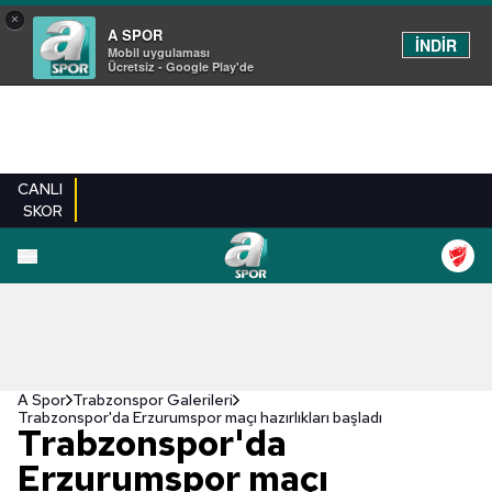
×
A SPOR
İNDİR
Mobil uygulaması
Ücretsiz - Google Play'de
CANLI
SKOR
EN YENILER
BEŞIKTAŞ
FENERBAHÇE
GALATASARAY
TRABZONSPO
A Spor
Trabzonspor Galerileri
Trabzonspor'da Erzurumspor maçı hazırlıkları başladı
Trabzonspor'da
Erzurumspor maçı