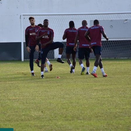
kullanılmaktadır. Bu çerezler vasıtasıyla çeşitli kişisel
verileriniz işlenmekte olup gerekli olan çerezler bilgi
toplumu hizmetlerinin sunulması amacıyla
kullanılmaktadır. Diğer çerezler, sitemizin daha işlevsel
kılınması ve kişiselleştirilmesi ve sizlere yönelik
reklam/pazarlama faaliyetlerinin yapılması, amaçlarıyla
sınırlı olarak açık rızanız dahilinde kullanılacaktır.
Çerezlere ilişkin tercihlerinizi aşağıda yer alan panel
vasıtasıyla belirleyebilirsiniz. Çerezlere ilişkin detaylı bilgi
için Ayarlar butonuna tıklayabilir,
Çerez Bilgilendirme
Metnimizi
ziyaret edebilirsiniz.
6698 sayılı Kişisel Verilerin Korunması Kanunu uyarınca
hazırlanmış Aydınlatma Metnimizi okumak ve sitemizde
ilgili mevzuata uygun olarak kullanılan çerezlerle ilgili bilgi
almak için lütfen
tıklayınız
.