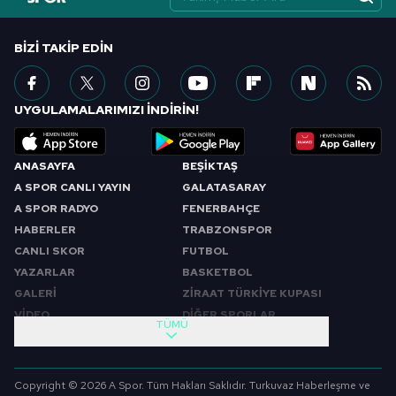
BIZI TAKIP EDIN
UYGULAMALARIMIZI İNDİRİN!
ANASAYFA
BEŞİKTAŞ
A SPOR CANLI YAYIN
GALATASARAY
A SPOR RADYO
FENERBAHÇE
HABERLER
TRABZONSPOR
CANLI SKOR
FUTBOL
YAZARLAR
BASKETBOL
GALERİ
ZİRAAT TÜRKİYE KUPASI
VİDEO
DİĞER SPORLAR
TÜMÜ
PROGRAMLAR
VIDEO
SABAH SPORU
FUTBOL
Copyright © 2026 A Spor. Tüm Hakları Saklıdır. Turkuvaz Haberleşme ve