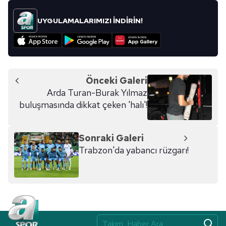
UYGULAMALARIMIZI İNDİRİN!
Önceki Galeri
Arda Turan-Burak Yılmaz
buluşmasında dikkat çeken 'halı'!
Sonraki Galeri
Trabzon'da yabancı rüzgarı!