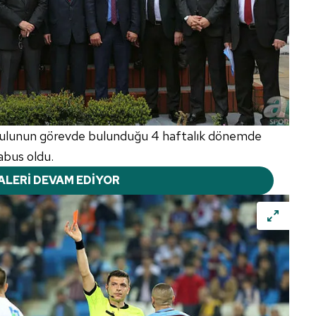
rulunun görevde bulunduğu 4 haftalık dönemde
abus oldu.
ALERİ DEVAM EDİYOR