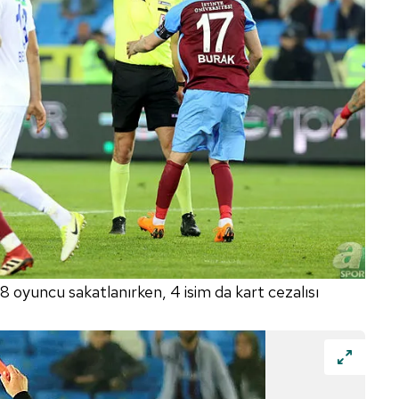
8 oyuncu sakatlanırken, 4 isim da kart cezalısı