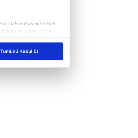
ızda sizlere daha iyi reklam
duğunu ve sizlere en iyi
liyetlerimizi karşılamak
Tümünü Kabul Et
ar gösterilmeyecektir."
çerezler kullanılmaktadır. Bu
u hizmetlerinin sunulması
i ve sizlere yönelik
nılacaktır.
kin detaylı bilgi için Ayarlar
ak ve sitemizde ilgili