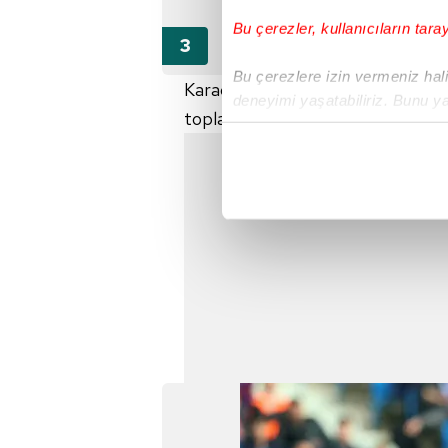
Bu çerezler, kullanıcıların tara
Bu çerezlere izin vermeniz halin
Karadeniz ekibi, bu dönemde 2 mağ
deneyimi yaşatabiliriz. Bunu y
toplayabildi.
içerikleri sunabilmek adına el
noktasında tek gelir kalemimiz 
Her halükârda, kullanıcılar, bu 
Sizlere daha iyi bir hizmet sun
çerezler vasıtasıyla çeşitli kiş
amacıyla kullanılmaktadır. Diğer
reklam/pazarlama faaliyetlerinin
Çerezlere ilişkin tercihlerinizi 
butonuna tıklayabilir,
Çerez Bi
6698 sayılı Kişisel Verilerin 