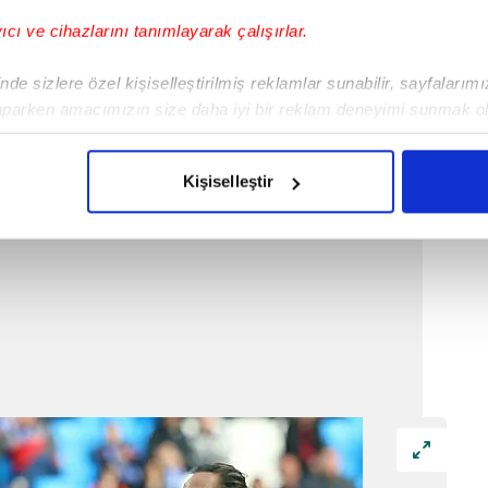
yıcı ve cihazlarını tanımlayarak çalışırlar.
de sizlere özel kişiselleştirilmiş reklamlar sunabilir, sayfalarım
lubiyet, 1 beraberlik, 1 galibiyetle 4 puan
aparken amacımızın size daha iyi bir reklam deneyimi sunmak ol
imizden gelen çabayı gösterdiğimizi ve bu noktada, reklamların ma
olduğunu sizlere hatırlatmak isteriz.
Kişiselleştir
çerezlere izin vermedikleri takdirde, kullanıcılara hedefli reklaml
abilmek için İnternet Sitemizde kendimize ve üçüncü kişilere ait 
isel verileriniz işlenmekte olup gerekli olan çerezler bilgi toplum
 çerezler, sitemizin daha işlevsel kılınması ve kişiselleştirilmes
 yapılması, amaçlarıyla sınırlı olarak açık rızanız dahilinde kulla
aşağıda yer alan panel vasıtasıyla belirleyebilirsiniz. Çerezlere iliş
lgilendirme Metnimizi
ziyaret edebilirsiniz.
Korunması Kanunu uyarınca hazırlanmış Aydınlatma Metnimizi okum