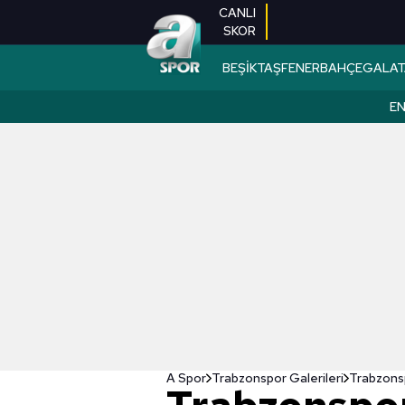
CANLI
SKOR
BEŞİKTAŞ
FENERBAHÇE
GALAT
EN
A Spor
Trabzonspor Galerileri
Trabzons