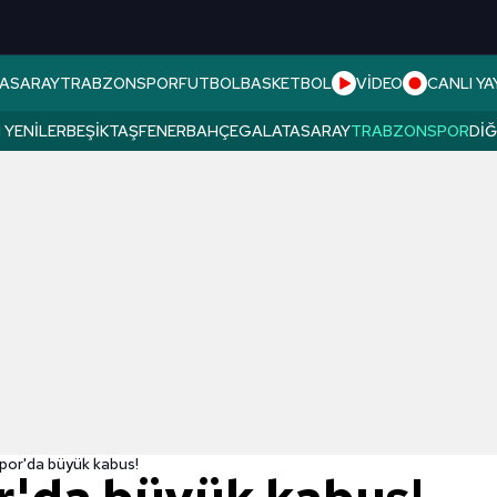
ASARAY
TRABZONSPOR
FUTBOL
BASKETBOL
VİDEO
CANLI YA
 YENILER
BEŞIKTAŞ
FENERBAHÇE
GALATASARAY
TRABZONSPOR
DI
por'da büyük kabus!