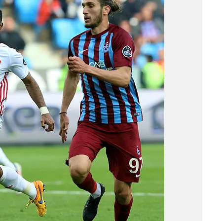
 çerezlerle ilgili bilgi almak için lütfen
tıklayınız
.