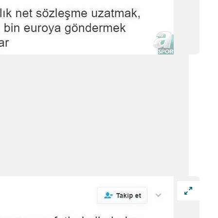
 çerezlerle ilgili bilgi almak için lütfen
tıklayınız
.