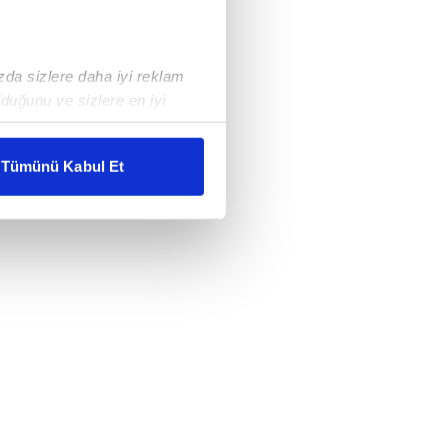
ızda sizlere daha iyi reklam
duğunu ve sizlere en iyi
liyetlerimizi karşılamak
Tümünü Kabul Et
ar gösterilmeyecektir."
çerezler kullanılmaktadır. Bu
u hizmetlerinin sunulması
i ve sizlere yönelik
nılacaktır.
kin detaylı bilgi için Ayarlar
ak ve sitemizde ilgili