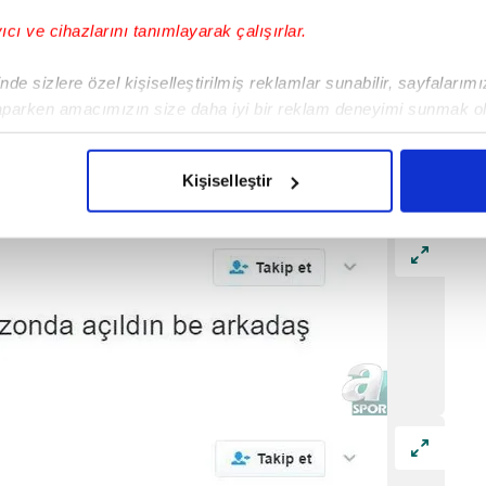
yıcı ve cihazlarını tanımlayarak çalışırlar.
de sizlere özel kişiselleştirilmiş reklamlar sunabilir, sayfalarım
aparken amacımızın size daha iyi bir reklam deneyimi sunmak ol
imizden gelen çabayı gösterdiğimizi ve bu noktada, reklamların ma
olduğunu sizlere hatırlatmak isteriz.
Kişiselleştir
çerezlere izin vermedikleri takdirde, kullanıcılara hedefli reklaml
abilmek için İnternet Sitemizde kendimize ve üçüncü kişilere ait 
isel verileriniz işlenmekte olup gerekli olan çerezler bilgi toplum
 çerezler, sitemizin daha işlevsel kılınması ve kişiselleştirilmes
 yapılması, amaçlarıyla sınırlı olarak açık rızanız dahilinde kulla
aşağıda yer alan panel vasıtasıyla belirleyebilirsiniz. Çerezlere iliş
lgilendirme Metnimizi
ziyaret edebilirsiniz.
Korunması Kanunu uyarınca hazırlanmış Aydınlatma Metnimizi okum