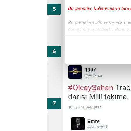
Bu çerezler, kullanıcıların tara
Bu çerezlere izin vermeniz halin
deneyimi yaşatabiliriz. Bunu y
içerikleri sunabilmek adına el
noktasında tek gelir kalemimiz 
Her halükârda, kullanıcılar, bu 
Sizlere daha iyi bir hizmet sun
çerezler vasıtasıyla çeşitli kiş
amacıyla kullanılmaktadır. Diğer
reklam/pazarlama faaliyetlerinin
Çerezlere ilişkin tercihlerinizi 
butonuna tıklayabilir,
Çerez Bi
6698 sayılı Kişisel Verilerin 