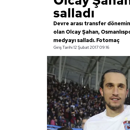
Olcay Şahan
salladı
Devre arası transfer dönemi
olan Olcay Şahan, Osmanlısp
medyayı salladı. Fotomaç
Giriş Tarihi:
12 Şubat 2017 09:16