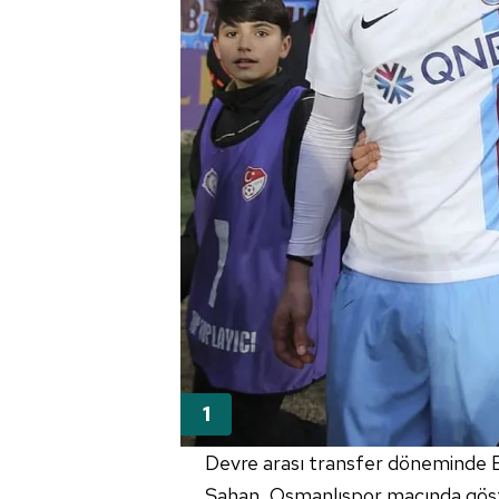
Devre arası transfer döneminde B
Şahan, Osmanlıspor maçında göste