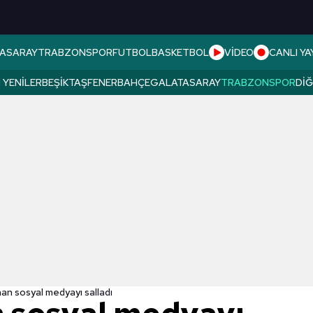
ASARAY
TRABZONSPOR
FUTBOL
BASKETBOL
VİDEO
CANLI YA
 YENILER
BEŞIKTAŞ
FENERBAHÇE
GALATASARAY
TRABZONSPOR
DI
an sosyal medyayı salladı