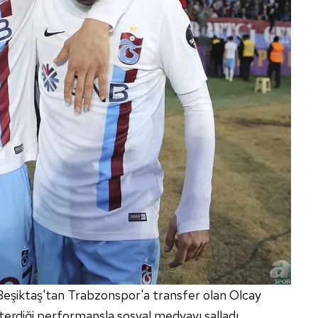
eşiktaş'tan Trabzonspor'a transfer olan Olcay
rdiği performansla sosyal medyayı salladı.