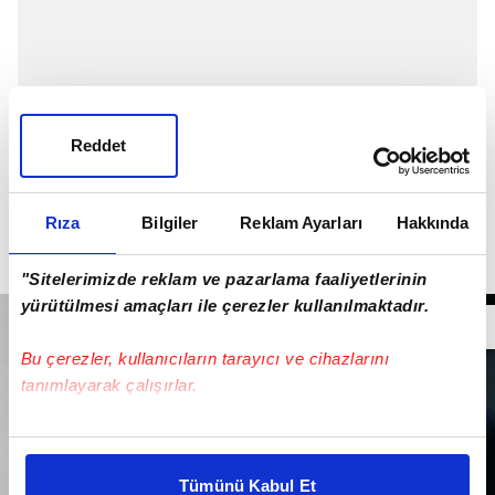
Reddet
Rıza
Bilgiler
Reklam Ayarları
Hakkında
"Sitelerimizde reklam ve pazarlama faaliyetlerinin
yürütülmesi amaçları ile çerezler kullanılmaktadır.
Bu çerezler, kullanıcıların tarayıcı ve cihazlarını
tanımlayarak çalışırlar.
Bu çerezlere izin vermeniz halinde sizlere özel
kişiselleştirilmiş reklamlar sunabilir, sayfalarımızda sizlere
Tümünü Kabul Et
daha iyi reklam deneyimi yaşatabiliriz. Bunu yaparken