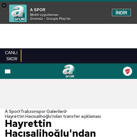
×
A SPOR
İNDİR
Mobil uygulaması
Ücretsiz - Google Play'de
CANLI
SKOR
EN YENILER
BEŞIKTAŞ
FENERBAHÇE
GALATASARAY
TRABZONSPO
A Spor
Trabzonspor Galerileri
Hayrettin Hacısalihoğlu'ndan transfer açıklaması
Hayrettin
Hacısalihoğlu'ndan