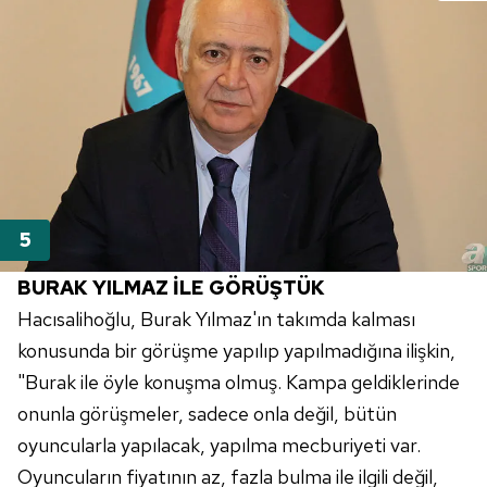
sınırlı olarak açık rızanız dahilinde kullanılacaktır.
Çerezlere ilişkin tercihlerinizi aşağıda yer alan panel
vasıtasıyla belirleyebilirsiniz. Çerezlere ilişkin detaylı bilgi
için Ayarlar butonuna tıklayabilir,
Çerez Bilgilendirme
Metnimizi
ziyaret edebilirsiniz.
6698 sayılı Kişisel Verilerin Korunması Kanunu uyarınca
hazırlanmış Aydınlatma Metnimizi okumak ve sitemizde
ilgili mevzuata uygun olarak kullanılan çerezlerle ilgili bilgi
almak için lütfen
tıklayınız
.
BURAK YILMAZ İLE GÖRÜŞTÜK
Hacısalihoğlu, Burak Yılmaz'ın takımda kalması
konusunda bir görüşme yapılıp yapılmadığına ilişkin,
"Burak ile öyle konuşma olmuş. Kampa geldiklerinde
onunla görüşmeler, sadece onla değil, bütün
oyuncularla yapılacak, yapılma mecburiyeti var.
Oyuncuların fiyatının az, fazla bulma ile ilgili değil,