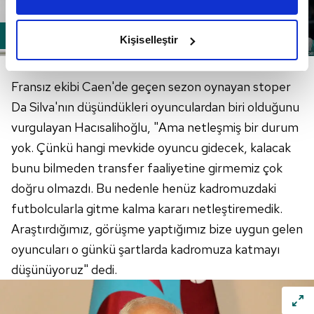
amacımızın size daha iyi bir reklam deneyimi sunmak
olduğunu ve sizlere en iyi içerikleri sunabilmek adına
Kişiselleştir
elimizden gelen çabayı gösterdiğimizi ve bu noktada,
BİZE UYGUN OYUNCULARI ALACAĞIZ
reklamların maliyetlerimizi karşılamak noktasında tek gelir
kalemimiz olduğunu sizlere hatırlatmak isteriz.
Fransız ekibi Caen'de geçen sezon oynayan stoper
Da Silva'nın düşündükleri oyunculardan biri olduğunu
Her halükârda, kullanıcılar, bu çerezlere izin vermedikleri
vurgulayan Hacısalihoğlu, "Ama netleşmiş bir durum
takdirde, kullanıcılara hedefli reklamlar
yok. Çünkü hangi mevkide oyuncu gidecek, kalacak
gösterilmeyecektir."
bunu bilmeden transfer faaliyetine girmemiz çok
Sizlere daha iyi bir hizmet sunabilmek için İnternet
doğru olmazdı. Bu nedenle henüz kadromuzdaki
Sitemizde kendimize ve üçüncü kişilere ait çerezler
futbolcularla gitme kalma kararı netleştiremedik.
kullanılmaktadır. Bu çerezler vasıtasıyla çeşitli kişisel
Araştırdığımız, görüşme yaptığımız bize uygun gelen
verileriniz işlenmekte olup gerekli olan çerezler bilgi
oyuncuları o günkü şartlarda kadromuza katmayı
toplumu hizmetlerinin sunulması amacıyla
kullanılmaktadır. Diğer çerezler, sitemizin daha işlevsel
düşünüyoruz" dedi.
kılınması ve kişiselleştirilmesi ve sizlere yönelik
reklam/pazarlama faaliyetlerinin yapılması, amaçlarıyla