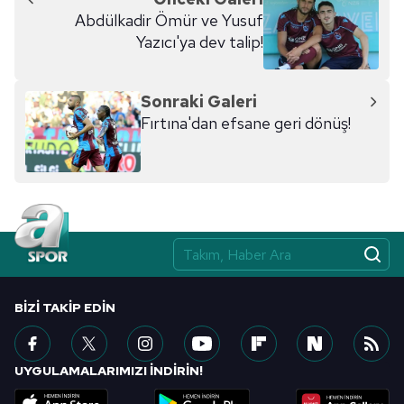
Abdülkadir Ömür ve Yusuf
Yazıcı'ya dev talip!
Sonraki Galeri
Fırtına'dan efsane geri dönüş!
BIZI TAKIP EDIN
UYGULAMALARIMIZI İNDİRİN!