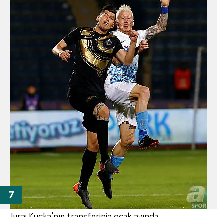
6698 sayılı Kişisel Verilerin Korunması Kanunu uyarınca
hazırlanmış Aydınlatma Metnimizi okumak ve sitemizde
ilgili mevzuata uygun olarak kullanılan çerezlerle ilgili bilgi
almak için lütfen
tıklayınız
.
Juraj Kucka'nın transferinin ocak ayında