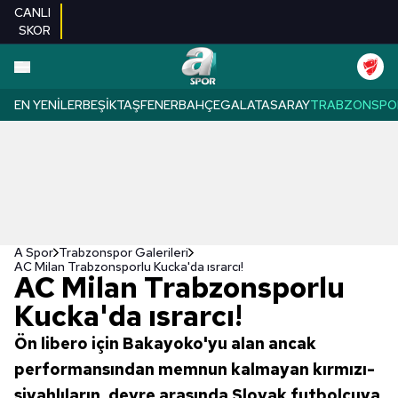
CANLI
SKOR
EN YENILER
BEŞIKTAŞ
FENERBAHÇE
GALATASARAY
TRABZONSPO
A Spor
Trabzonspor Galerileri
AC Milan Trabzonsporlu Kucka'da ısrarcı!
AC Milan Trabzonsporlu
Kucka'da ısrarcı!
Ön libero için Bakayoko'yu alan ancak
performansından memnun kalmayan kırmızı-
siyahlıların, devre arasında Slovak futbolcuya