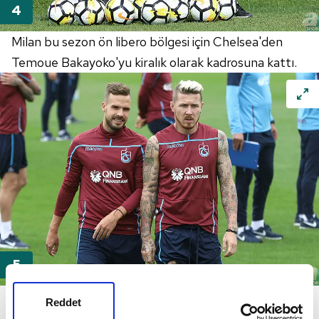
Milan bu sezon ön libero bölgesi için Chelsea'den
Temoue Bakayoko'yu kiralık olarak kadrosuna kattı.
Bakayoko şu ana kadar çok etkileyici bir performans
Reddet
ortaya koyamazken, Biglia, Kessie, Bonaventura orta