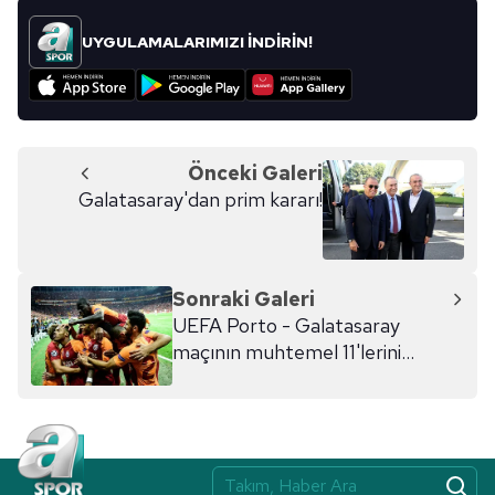
UYGULAMALARIMIZI İNDİRİN!
Önceki Galeri
Galatasaray'dan prim kararı!
Sonraki Galeri
UEFA Porto - Galatasaray
maçının muhtemel 11'lerini
açıkladı