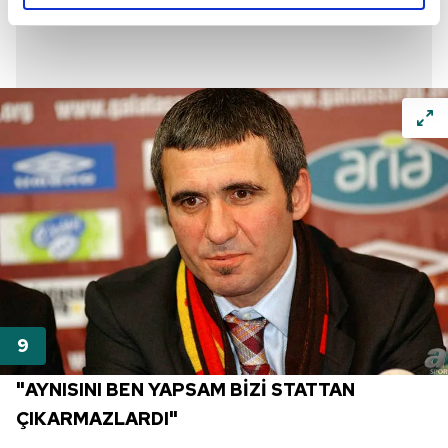
reklamların maliyetlerimizi karşılamak noktasında tek gelir
kalemimiz olduğunu sizlere hatırlatmak isteriz.
Her halükârda, kullanıcılar, bu çerezlere izin vermedikleri
takdirde, kullanıcılara hedefli reklamlar
gösterilmeyecektir."
Sizlere daha iyi bir hizmet sunabilmek için İnternet
Sitemizde kendimize ve üçüncü kişilere ait çerezler
kullanılmaktadır. Bu çerezler vasıtasıyla çeşitli kişisel
verileriniz işlenmekte olup gerekli olan çerezler bilgi
toplumu hizmetlerinin sunulması amacıyla
kullanılmaktadır. Diğer çerezler, sitemizin daha işlevsel
kılınması ve kişiselleştirilmesi ve sizlere yönelik
reklam/pazarlama faaliyetlerinin yapılması, amaçlarıyla
sınırlı olarak açık rızanız dahilinde kullanılacaktır.
"AYNISINI BEN YAPSAM BİZİ STATTAN
ÇIKARMAZLARDI"
Çerezlere ilişkin tercihlerinizi aşağıda yer alan panel