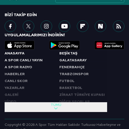
BIZI TAKIP EDIN
UYGULAMALARIMIZI İNDİRİN!
ANASAYFA
BEŞİKTAŞ
A SPOR CANLI YAYIN
GALATASARAY
A SPOR RADYO
FENERBAHÇE
HABERLER
TRABZONSPOR
CANLI SKOR
FUTBOL
YAZARLAR
BASKETBOL
GALERİ
ZİRAAT TÜRKİYE KUPASI
VİDEO
DİĞER SPORLAR
TÜMÜ
PROGRAMLAR
VIDEO
SABAH SPORU
FUTBOL
Copyright © 2026 A Spor. Tüm Hakları Saklıdır. Turkuvaz Haberleşme ve