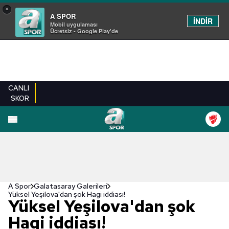
×
A SPOR
İNDİR
Mobil uygulaması
Ücretsiz - Google Play'de
CANLI
SKOR
EN YENILER
BEŞIKTAŞ
FENERBAHÇE
GALATASARAY
TRABZONSPO
A Spor
Galatasaray Galerileri
Yüksel Yeşilova'dan şok Hagi iddiası!
Yüksel Yeşilova'dan şok
Hagi iddiası!