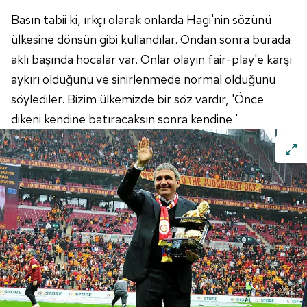
vasıtasıyla belirleyebilirsiniz. Çerezlere ilişkin detaylı bilgi
için Ayarlar butonuna tıklayabilir,
Çerez Bilgilendirme
Basın tabii ki, ırkçı olarak onlarda Hagi'nin sözünü
Metnimizi
ziyaret edebilirsiniz.
ülkesine dönsün gibi kullandılar. Ondan sonra burada
aklı başında hocalar var. Onlar olayın fair-play'e karşı
6698 sayılı Kişisel Verilerin Korunması Kanunu uyarınca
aykırı olduğunu ve sinirlenmede normal olduğunu
hazırlanmış Aydınlatma Metnimizi okumak ve sitemizde
söylediler. Bizim ülkemizde bir söz vardır, 'Önce
ilgili mevzuata uygun olarak kullanılan çerezlerle ilgili bilgi
almak için lütfen
tıklayınız
.
dikeni kendine batıracaksın sonra kendine.'