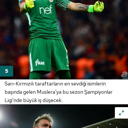
hazırlanmış Aydınlatma Metnimizi okumak ve sitemizde
ilgili mevzuata uygun olarak kullanılan çerezlerle ilgili bilgi
almak için lütfen
tıklayınız
.
Sarı-Kırmızılı taraftarların en sevdiği isimlerin
başında gelen Muslera'ya bu sezon Şampiyonlar
Ligi'nde büyük iş düşecek.