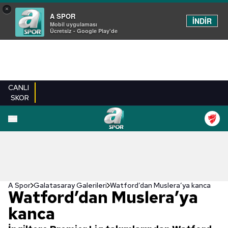
×
A SPOR
İNDİR
Mobil uygulaması
Ücretsiz - Google Play'de
CANLI
SKOR
EN YENILER
BEŞIKTAŞ
FENERBAHÇE
GALATASARAY
TRABZONSPO
A Spor
Galatasaray Galerileri
Watford’dan Muslera’ya kanca
Watford’dan Muslera’ya
kanca