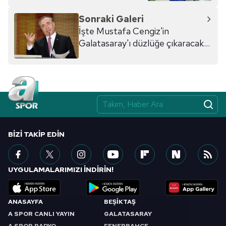
Sonraki Galeri
İşte Mustafa Cengiz'in
Galatasaray'ı düzlüğe çıkaracak
dev projeleri
BIZI TAKIP EDIN
UYGULAMALARIMIZI İNDİRİN!
ANASAYFA
BEŞİKTAŞ
A SPOR CANLI YAYIN
GALATASARAY
A SPOR RADYO
FENERBAHÇE